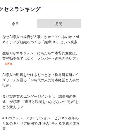
クセスランキング
今日
月間
なぜAI導入の成否が人事にかかっているのか？AI
ネイティブ組織をつくる「組織OS」という視点
生成AIがマネジメントにもたらす本質的変化は、
業務効率化ではなく「メンバーへの向き合い方」
NEW
AI導入の明暗を分けるものとは？松尾研究所×ビ
ズリーチが語る「AI時代の人的資本経営と人事の
役割」
食品製造業のエンゲージメントは「課長層の失
速」が顕著 “経営と現場をつなげない中間層”を
どう変える？
JTBのタレントアクイジション ビジネス改革の
ためのキャリア採用でCHROが考える課題と改善
策