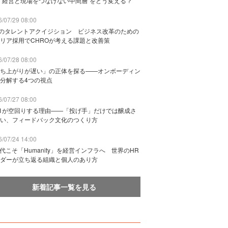
“経営と現場をつなげない中間層”をどう変える？
/07/29 08:00
Bのタレントアクイジション ビジネス改革のための
リア採用でCHROが考える課題と改善策
/07/28 08:00
ち上がりが遅い」の正体を探る——オンボーディン
分解する4つの視点
/07/27 08:00
n1が空回りする理由——「投げ手」だけでは醸成さ
い、フィードバック文化のつくり方
/07/24 14:00
時代こそ「Humanity」を経営インフラへ 世界のHR
ダーが立ち返る組織と個人のあり方
新着記事一覧を見る