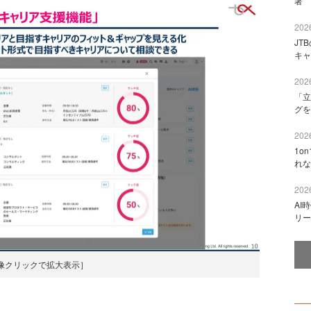
著 
2026
JT
キャ
2026
「立
グを
2026
1o
れな
2026
AI
リー
像クリックで拡大表示］