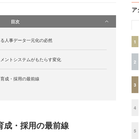
ア
目次
れる人事データ一元化の必然
1
ジメントシステムがもたらす変化
2
・育成・採用の最前線
3
4
育成・採用の最前線
5