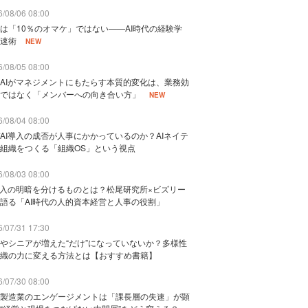
/08/06 08:00
は「10％のオマケ」ではない——AI時代の経験学
速術
NEW
/08/05 08:00
AIがマネジメントにもたらす本質的変化は、業務効
ではなく「メンバーへの向き合い方」
NEW
/08/04 08:00
AI導入の成否が人事にかかっているのか？AIネイテ
組織をつくる「組織OS」という視点
/08/03 08:00
導入の明暗を分けるものとは？松尾研究所×ビズリー
語る「AI時代の人的資本経営と人事の役割」
/07/31 17:30
やシニアが増えた“だけ”になっていないか？多様性
織の力に変える方法とは【おすすめ書籍】
/07/30 08:00
製造業のエンゲージメントは「課長層の失速」が顕