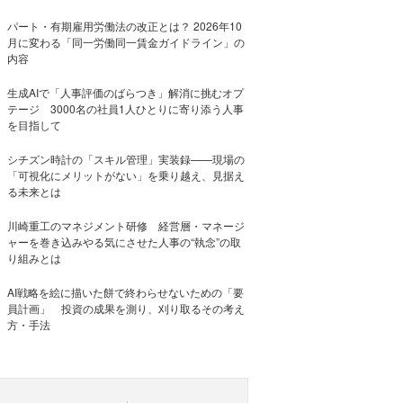
パート・有期雇用労働法の改正とは？ 2026年10
月に変わる「同一労働同一賃金ガイドライン」の
内容
生成AIで「人事評価のばらつき」解消に挑むオプ
テージ 3000名の社員1人ひとりに寄り添う人事
を目指して
シチズン時計の「スキル管理」実装録——現場の
「可視化にメリットがない」を乗り越え、見据え
る未来とは
川崎重工のマネジメント研修 経営層・マネージ
ャーを巻き込みやる気にさせた人事の“執念”の取
り組みとは
AI戦略を絵に描いた餅で終わらせないための「要
員計画」 投資の成果を測り、刈り取るその考え
方・手法