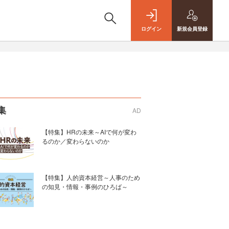
ログイン
新規
会員登録
集
AD
【特集】HRの未来～AIで何が変わ
るのか／変わらないのか
【特集】人的資本経営～人事のため
の知見・情報・事例のひろば～