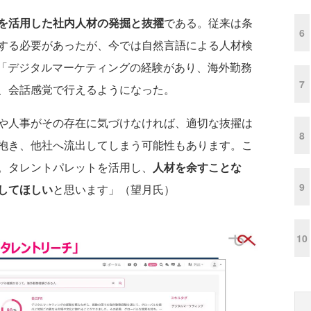
Iを活用した社内人材の発掘と抜擢
である。従来は条
6
する必要があったが、今では自然言語による人材検
、「デジタルマーケティングの経験があり、海外勤務
7
、会話感覚で行えるようになった。
や人事がその存在に気づけなければ、適切な抜擢は
8
抱き、他社へ流出してしまう可能性もあります。こ
。タレントパレットを活用し、
人材を余すことな
9
してほしい
と思います」（望月氏）
10