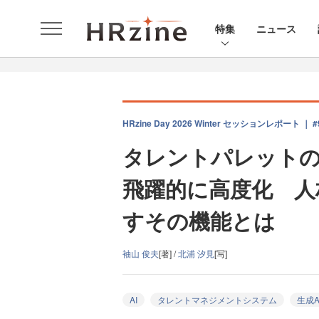
特集
ニュース
HRzine Day 2026 Winter セッションレポート ｜ #
タレントパレットの
飛躍的に高度化 人
すその機能とは
袖山 俊夫
[著] /
北浦 汐見
[写]
AI
タレントマネジメントシステム
生成A