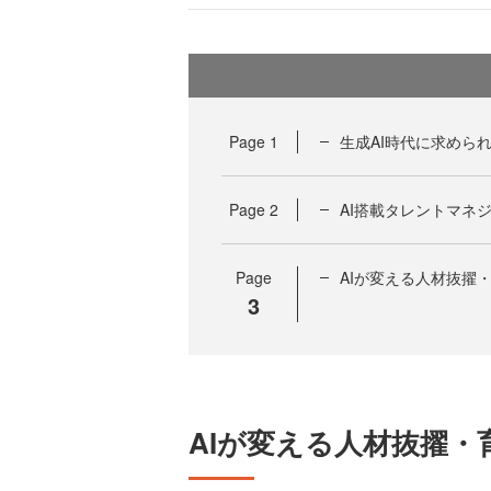
Page
1
生成AI時代に求めら
Page
2
AI搭載タレントマネ
Page
AIが変える人材抜擢
3
AIが変える人材抜擢・