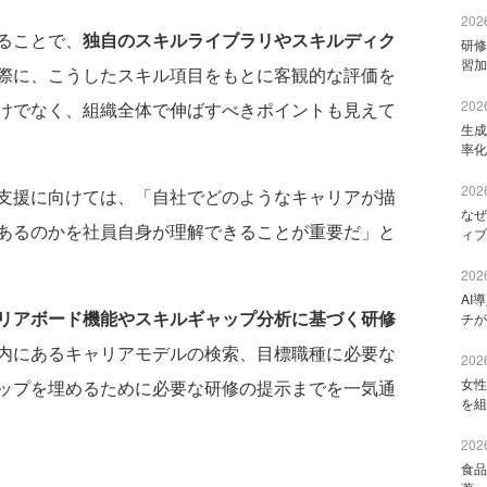
2026
ることで、
独自のスキルライブラリやスキルディク
研修
習加
際に、こうしたスキル項目をもとに客観的な評価を
2026
けでなく、組織全体で伸ばすべきポイントも見えて
生成
率化
2026
支援に向けては、「自社でどのようなキャリアが描
なぜ
あるのかを社員自身が理解できることが重要だ」と
ィブ
2026
AI
リアボード機能やスキルギャップ分析に基づく研修
チが
内にあるキャリアモデルの検索、目標職種に必要な
2026
女性
ップを埋めるために必要な研修の提示までを一気通
を組
2026
食品