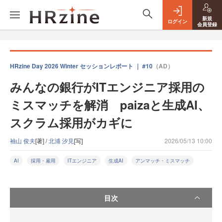
新規
ログイン
会員登録
HRzine Day 2026 Winter セッションレポート ｜ #10
（AD）
みんなの銀行がITエンジニア採用の
ミスマッチを解消 paizaと生成AI、
スクラム採用がカギに
袖山 俊夫
[著] /
北浦 汐見
[写]
2026/05/13 10:00
AI
採用・雇用
ITエンジニア
生成AI
アンマッチ・ミスマッチ
目次