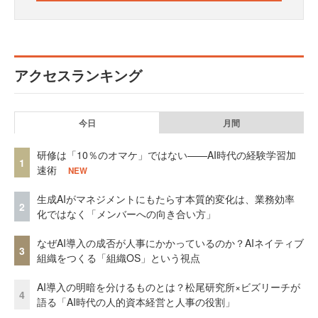
アクセスランキング
今日
月間
研修は「10％のオマケ」ではない——AI時代の経験学習加
1
速術
NEW
生成AIがマネジメントにもたらす本質的変化は、業務効率
2
化ではなく「メンバーへの向き合い方」
なぜAI導入の成否が人事にかかっているのか？AIネイティブ
3
組織をつくる「組織OS」という視点
AI導入の明暗を分けるものとは？松尾研究所×ビズリーチが
4
語る「AI時代の人的資本経営と人事の役割」