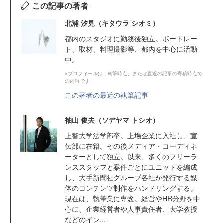
この記事の著者
北浦 汐見（キタウラ シオミ）
都内のスタジオに勤務後独立。ポートレー
ト、取材、料理撮影等、都内を中心に活動
中。
※プロフィールは、執筆時点、または直近の記事の寄稿時点で
の内容です
この著者の最近の執筆記事
袖山 俊夫（ソデヤマ トシオ）
上智大学法学部卒。上場企業に入社し、宣
伝部に在籍。その後メディア・コーディネ
ーターとして独立。以来、多くのフリーラ
ンススタッフと案件ごとにユニットを編成
し、大手新聞社グループ各社が発行する媒
体のコンテンツ制作をハンドリングする。
現在は、執筆業に専念。経営やHR分野を中
心に、企業経営者や人事責任者、大学教授
などのイン...