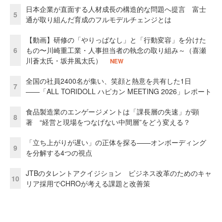
日本企業が直面する人材成長の構造的な問題へ提言 富士
5
通が取り組んだ育成のフルモデルチェンジとは
【動画】研修の「やりっぱなし」と「行動変容」を分けた
6
もの〜川崎重工業・人事担当者の執念の取り組み～（喜瀬
川蒼太氏・坂井風太氏）
NEW
全国の社員2400名が集い、笑顔と熱意を共有した1日
7
――「ALL TORIDOLL ハピカン MEETING 2026」レポート
食品製造業のエンゲージメントは「課長層の失速」が顕
8
著 “経営と現場をつなげない中間層”をどう変える？
「立ち上がりが遅い」の正体を探る——オンボーディング
9
を分解する4つの視点
JTBのタレントアクイジション ビジネス改革のためのキャ
10
リア採用でCHROが考える課題と改善策