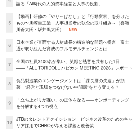
4
語る「AI時代の人的資本経営と人事の役割」
【動画】研修の「やりっぱなし」と「行動変容」を分けた
5
もの〜川崎重工業・人事担当者の執念の取り組み～（喜瀬
川蒼太氏・坂井風太氏）
NEW
日本企業が直面する人材成長の構造的な問題へ提言 富士
6
通が取り組んだ育成のフルモデルチェンジとは
全国の社員2400名が集い、笑顔と熱意を共有した1日
7
――「ALL TORIDOLL ハピカン MEETING 2026」レポート
食品製造業のエンゲージメントは「課長層の失速」が顕
8
著 “経営と現場をつなげない中間層”をどう変える？
「立ち上がりが遅い」の正体を探る——オンボーディング
9
を分解する4つの視点
JTBのタレントアクイジション ビジネス改革のためのキャ
10
リア採用でCHROが考える課題と改善策