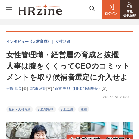
新規
ログイン
会員登録
インタビュー《人材育成》｜ 女性活躍
女性管理職・経営層の育成と抜擢
人事は腹をくくってCEOのコミット
メントを取り候補者選定に介入せよ
伊藤 真美
[著] /
北浦 汐見
[写] /
市古 明典（HRzine編集長）
[聞]
2026/05/12 08:00
教育・人材育成
女性管理職
女性活躍
抜擢