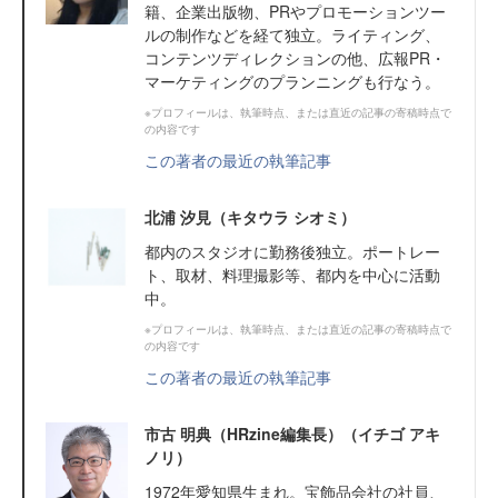
籍、企業出版物、PRやプロモーションツー
ルの制作などを経て独立。ライティング、
コンテンツディレクションの他、広報PR・
マーケティングのプランニングも行なう。
※プロフィールは、執筆時点、または直近の記事の寄稿時点で
の内容です
この著者の最近の執筆記事
北浦 汐見（キタウラ シオミ）
都内のスタジオに勤務後独立。ポートレー
ト、取材、料理撮影等、都内を中心に活動
中。
※プロフィールは、執筆時点、または直近の記事の寄稿時点で
の内容です
この著者の最近の執筆記事
市古 明典（HRzine編集長）（イチゴ アキ
ノリ）
1972年愛知県生まれ。宝飾品会社の社員、