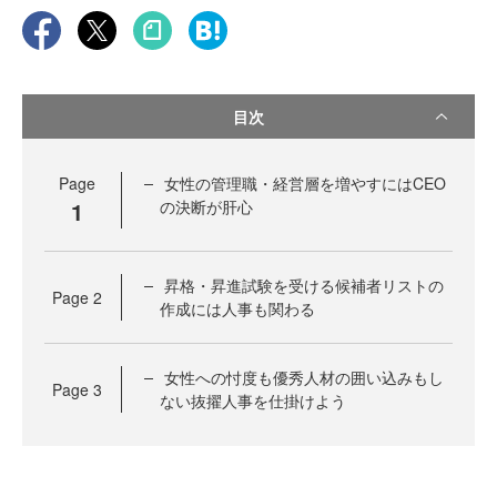
目次
Page
女性の管理職・経営層を増やすにはCEO
1
の決断が肝心
昇格・昇進試験を受ける候補者リストの
Page
2
作成には人事も関わる
女性への忖度も優秀人材の囲い込みもし
Page
3
ない抜擢人事を仕掛けよう