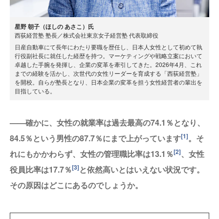
星野 朝子（ほしの あさこ）氏
西荻経営塾 塾長／株式会社東京女子経営塾 代表取締役
日産自動車にて長年にわたり要職を歴任し、日本人女性として初めて執
行役副社長に就任した経歴を持つ。マーケティングや戦略立案において
卓越した手腕を発揮し、企業の変革を牽引してきた。2026年4月、これ
までの経験を活かし、次世代の女性リーダーを育成する「西荻経営塾」
を開校。自らが塾長となり、日本企業の変革を担う女性経営者の輩出を
目指している。
——確かに、女性の就業率は過去最高の74.1％となり、
[1]
84.5％という男性の87.7％にまで上がっています
。そ
[2]
れにもかかわらず、女性の管理職比率は13.1％
、女性
[3]
役員比率は17.7％
と依然高いとはいえない状況です。
その原因はどこにあるのでしょうか。