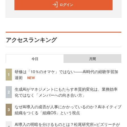
ログイン
アクセスランキング
今日
月間
研修は「10％のオマケ」ではない——AI時代の経験学習加
1
速術
NEW
生成AIがマネジメントにもたらす本質的変化は、業務効率
2
化ではなく「メンバーへの向き合い方」
なぜAI導入の成否が人事にかかっているのか？AIネイティブ
3
組織をつくる「組織OS」という視点
AI導入の明暗を分けるものとは？松尾研究所×ビズリーチが