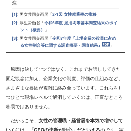
注
[1]
: 男女共同参画局「
2-1図 女性就業率の推移
」
[2]
: 厚生労働省「
令和6年度 雇用均等基本調査結果のポイ
ント（概要）
」
[3]
: 男女共同参画局「
令和7年度『上場企業の役員に占め
る女性割合等に関する調査概要・調査結果』
」
原因は決して1つではなく、これまでお話ししてきた
固定観念に加え、企業文化や制度、評価の仕組みなど、
さまざまな要因が複雑に絡み合っています。これらを1
つひとつ現場レベルで解消していくのは、正直なところ
容易ではありません。
だからこそ、
女性の管理職・経営層を本気で増やして
いくには、「CEOの決断が肝心」だといえる
のです。実