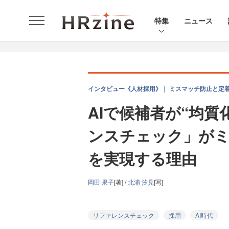
特集
ニュース
インタビュー《人材採用》｜ ミスマッチ防止と定
AIで候補者が“均
ンスチェック」が
を実現する理由
岡田 果子
[著] /
北浦 汐見
[写]
リファレンスチェック
採用
AI時代