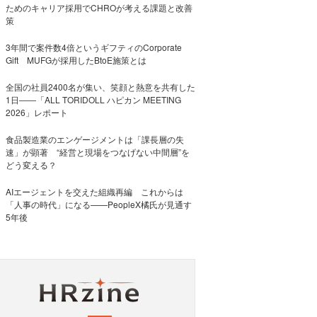
ためのキャリア採用でCHROが考える課題と改善
策
3年間で案件数4倍というギフティのCorporate
Gift MUFGが採用したBtoE施策とは
全国の社員2400名が集い、笑顔と熱意を共有した
1日――「ALL TORIDOLL ハピカン MEETING
2026」レポート
食品製造業のエンゲージメントは「課長層の失
速」が顕著 “経営と現場をつなげない中間層”を
どう変える？
AIエージェントを交えた組織再編 これからは
「人事の時代」になる——PeopleX橘氏が見通す
5年後