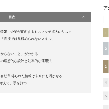
ア
目次
者情報 企業が直面するミスマッチ拡大のリスク
1
る「面接では見極められないスキル」
2
分からないこと」が分かる
クの理想的な設計と効率的な運用法
3
有効?! 得られた情報は未来にも活かせる
4
。考えて、手を打つ
5