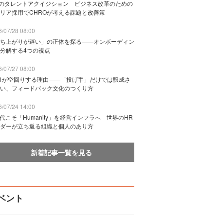
Bのタレントアクイジション ビジネス改革のための
リア採用でCHROが考える課題と改善策
/07/28 08:00
ち上がりが遅い」の正体を探る——オンボーディン
分解する4つの視点
/07/27 08:00
n1が空回りする理由——「投げ手」だけでは醸成さ
い、フィードバック文化のつくり方
/07/24 14:00
時代こそ「Humanity」を経営インフラへ 世界のHR
ダーが立ち返る組織と個人のあり方
新着記事一覧を見る
ベント