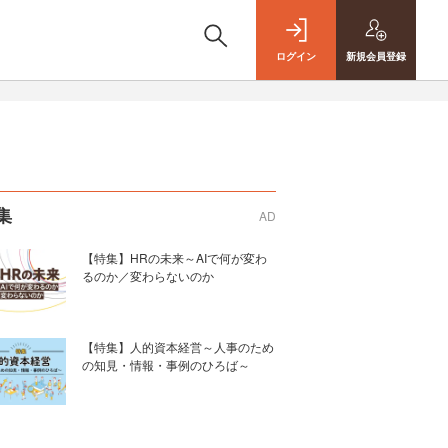
ログイン
新規
会員登録
集
AD
【特集】HRの未来～AIで何が変わ
るのか／変わらないのか
【特集】人的資本経営～人事のため
の知見・情報・事例のひろば～