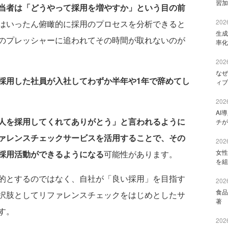
習加
当者は「どうやって採用を増やすか」という目の前
2026
はいったん俯瞰的に採用のプロセスを分析できると
生成
のプレッシャーに追われてその時間が取れないのが
率化
2026
なぜ
採用した社員が入社してわずか半年や1年で辞めてし
ィブ
2026
AI
人を採用してくれてありがとう」と言われるように
チが
ァレンスチェックサービスを活用することで、その
2026
女性
採用活動ができるようになる
可能性があります。
を組
的とするのではなく、自社が「良い採用」を目指す
2026
食品
択肢としてリファレンスチェックをはじめとしたサ
著 
す。
2026