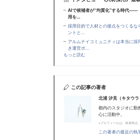
AIで候補者が“均質化”する時代—
用を...
採用目的で人材との接点をつくるなら
ントと...
アルムナイコミュニティは本当に採
き運営ポ...
もっと読む
この記事の著者
北浦 汐見（キタウラ
都内のスタジオに勤
心に活動中。
※プロフィールは、執筆時点
この著者の最近の執