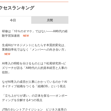
クセスランキング
今日
月間
研修は「10％のオマケ」ではない——AI時代の経
験学習加速術
NEW
生成AIがマネジメントにもたらす本質的変化は、
業務効率化ではなく「メンバーへの向き合い方」
NEW
AI導入の明暗を分けるものとは？松尾研究所×ビ
ズリーチが語る「AI時代の人的資本経営と人事の
役割」
なぜAI導入の成否が人事にかかっているのか？AI
ネイティブ組織をつくる「組織OS」という視点
「立ち上がりが遅い」の正体を探る——オンボー
ディングを分解する4つの視点
JTBのタレントアクイジション ビジネス改革の