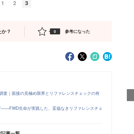
1
2
3
たか？
参考になった
0
態調査｜面接の見極め限界とリファレンスチェックの有
”——FWD生命が実践した、妥協なきリファレンスチェ
載記事一覧