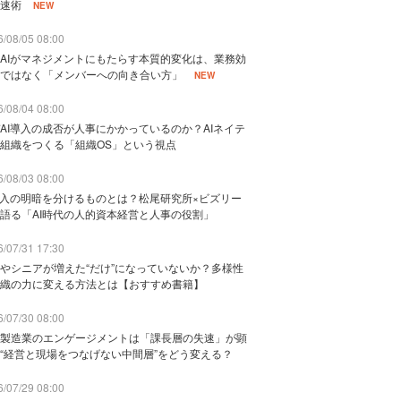
速術
NEW
/08/05 08:00
AIがマネジメントにもたらす本質的変化は、業務効
ではなく「メンバーへの向き合い方」
NEW
/08/04 08:00
AI導入の成否が人事にかかっているのか？AIネイテ
組織をつくる「組織OS」という視点
/08/03 08:00
導入の明暗を分けるものとは？松尾研究所×ビズリー
語る「AI時代の人的資本経営と人事の役割」
/07/31 17:30
やシニアが増えた“だけ”になっていないか？多様性
織の力に変える方法とは【おすすめ書籍】
/07/30 08:00
製造業のエンゲージメントは「課長層の失速」が顕
“経営と現場をつなげない中間層”をどう変える？
/07/29 08:00