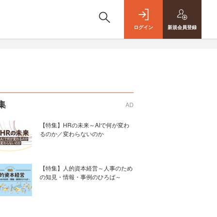
ログイン
新規
会員登録
集
AD
【特集】HRの未来～AIで何が変わ
るのか／変わらないのか
【特集】人的資本経営～人事のため
の知見・情報・事例のひろば～