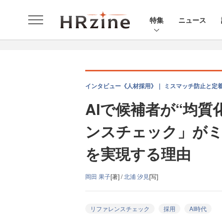
特集
ニュース
インタビュー《人材採用》｜ ミスマッチ防止と定
AIで候補者が“均
ンスチェック」が
を実現する理由
岡田 果子
[著] /
北浦 汐見
[写]
リファレンスチェック
採用
AI時代