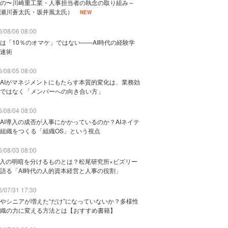
の〜川崎重工業・人事担当者の執念の取り組み～
瀬川蒼太氏・坂井風太氏）
NEW
/08/06 08:00
は「10％のオマケ」ではない——AI時代の経験学
速術
/08/05 08:00
AIがマネジメントにもたらす本質的変化は、業務効
ではなく「メンバーへの向き合い方」
/08/04 08:00
AI導入の成否が人事にかかっているのか？AIネイテ
組織をつくる「組織OS」という視点
/08/03 08:00
導入の明暗を分けるものとは？松尾研究所×ビズリー
語る「AI時代の人的資本経営と人事の役割」
/07/31 17:30
やシニアが増えた“だけ”になっていないか？多様性
織の力に変える方法とは【おすすめ書籍】