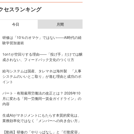
クセスランキング
今日
月間
研修は「10％のオマケ」ではない——AI時代の経
験学習加速術
1on1が空回りする理由——「投げ手」だけでは醸
成されない、フィードバック文化のつくり方
給与システムは国産、タレマネは海外製 「人事
システムのいいとこ取り」が進む理由と成功のポ
イント
パート・有期雇用労働法の改正とは？ 2026年10
月に変わる「同一労働同一賃金ガイドライン」の
内容
生成AIがマネジメントにもたらす本質的変化は、
業務効率化ではなく「メンバーへの向き合い方」
【動画】研修の「やりっぱなし」と「行動変容」