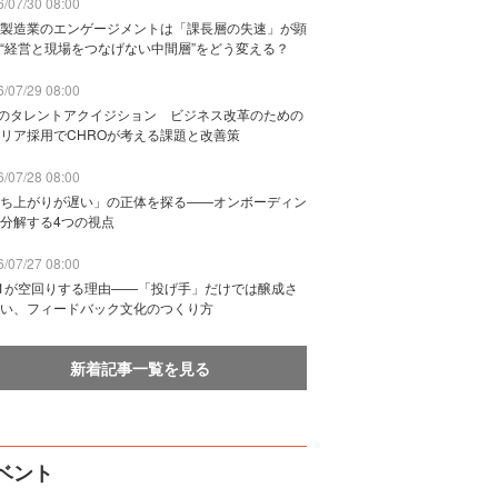
/07/30 08:00
製造業のエンゲージメントは「課長層の失速」が顕
“経営と現場をつなげない中間層”をどう変える？
/07/29 08:00
Bのタレントアクイジション ビジネス改革のための
リア採用でCHROが考える課題と改善策
/07/28 08:00
ち上がりが遅い」の正体を探る——オンボーディン
分解する4つの視点
/07/27 08:00
n1が空回りする理由——「投げ手」だけでは醸成さ
い、フィードバック文化のつくり方
新着記事一覧を見る
ベント