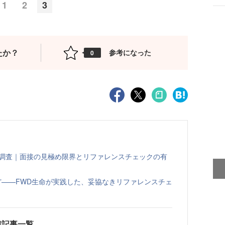
1
2
3
たか？
参考になった
0
態調査｜面接の見極め限界とリファレンスチェックの有
”——FWD生命が実践した、妥協なきリファレンスチェ
載記事一覧