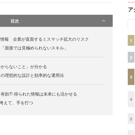
ア
目次
者情報 企業が直面するミスマッチ拡大のリスク
1
る「面接では見極められないスキル」
2
分からないこと」が分かる
クの理想的な設計と効率的な運用法
3
有効?! 得られた情報は未来にも活かせる
4
。考えて、手を打つ
5