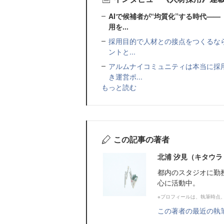
AIで候補者が“均質化”する時代—
用を...
採用目的で人材との接点をつくるなら
ントと...
アルムナイコミュニティは本当に採
き運営ポ...
もっと読む
この記事の著者
北浦 汐見（キタウラ
都内のスタジオに勤
心に活動中。
※プロフィールは、執筆時点
この著者の最近の執