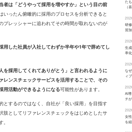
たも
当者は「どうやって採用を増やすか」という目の前
（喜
はいったん俯瞰的に採用のプロセスを分析できると
2026
のプレッシャーに追われてその時間が取れないのが
研修
習加
2026
採用した社員が入社してわずか半年や1年で辞めてし
生成
率化
2026
人を採用してくれてありがとう」と言われるように
なぜ
ィブ
ァレンスチェックサービスを活用することで、その
2026
採用活動ができるようになる
可能性があります。
AI
チが
的とするのではなく、自社が「良い採用」を目指す
2026
択肢としてリファレンスチェックをはじめとしたサ
女性
す。
を組