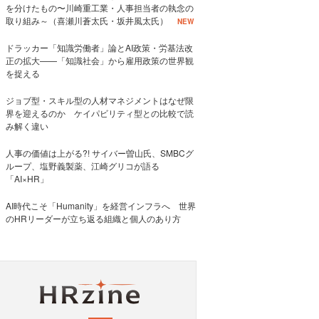
を分けたもの〜川崎重工業・人事担当者の執念の
取り組み～（喜瀬川蒼太氏・坂井風太氏）
NEW
ドラッカー「知識労働者」論とAI政策・労基法改
正の拡大——「知識社会」から雇用政策の世界観
を捉える
ジョブ型・スキル型の人材マネジメントはなぜ限
界を迎えるのか ケイパビリティ型との比較で読
み解く違い
人事の価値は上がる?! サイバー曽山氏、SMBCグ
ループ、塩野義製薬、江崎グリコが語る
「AI×HR」
AI時代こそ「Humanity」を経営インフラへ 世界
のHRリーダーが立ち返る組織と個人のあり方