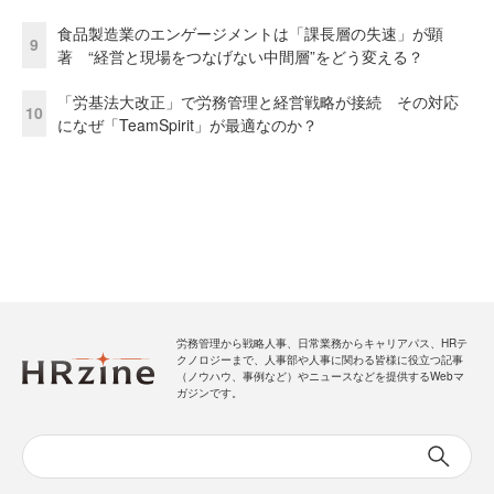
食品製造業のエンゲージメントは「課長層の失速」が顕
9
著 “経営と現場をつなげない中間層”をどう変える？
「労基法大改正」で労務管理と経営戦略が接続 その対応
10
になぜ「TeamSpirit」が最適なのか？
労務管理から戦略人事、日常業務からキャリアパス、HRテ
クノロジーまで、人事部や人事に関わる皆様に役立つ記事
（ノウハウ、事例など）やニュースなどを提供するWebマ
ガジンです。