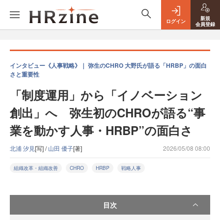
新規
ログイン
会員登録
インタビュー《人事戦略》｜ 弥生のCHRO 大野氏が語る「HRBP」の面白
さと重要性
「制度運用」から「イノベーション
創出」へ 弥生初のCHROが語る“事
業を動かす人事・HRBP”の面白さ
北浦 汐見
[写] /
山田 優子
[著]
2026/05/08 08:00
組織改革・組織改善
CHRO
HRBP
戦略人事
目次