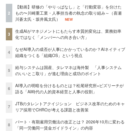
【動画】研修の「やりっぱなし」と「行動変容」を分けた
2
もの〜川崎重工業・人事担当者の執念の取り組み～（喜瀬
川蒼太氏・坂井風太氏）
NEW
生成AIがマネジメントにもたらす本質的変化は、業務効率
3
化ではなく「メンバーへの向き合い方」
なぜAI導入の成否が人事にかかっているのか？AIネイティブ
4
組織をつくる「組織OS」という視点
給与システムは国産、タレマネは海外製 「人事システム
5
のいいとこ取り」が進む理由と成功のポイント
AI導入の明暗を分けるものとは？松尾研究所×ビズリーチが
6
語る「AI時代の人的資本経営と人事の役割」
JTBのタレントアクイジション ビジネス改革のためのキャ
7
リア採用でCHROが考える課題と改善策
パート・有期雇用労働法の改正とは？ 2026年10月に変わる
8
「同一労働同一賃金ガイドライン」の内容