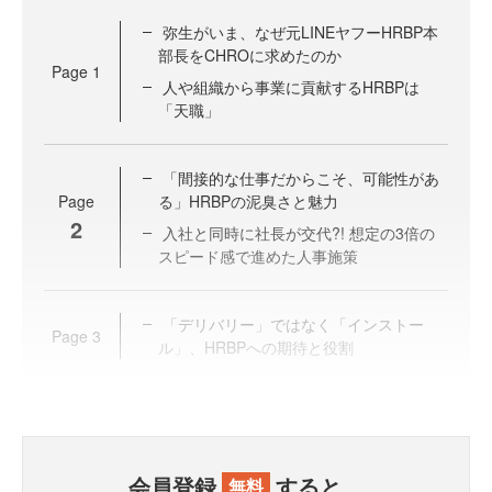
弥生がいま、なぜ元LINEヤフーHRBP本
部長をCHROに求めたのか
Page
1
人や組織から事業に貢献するHRBPは
「天職」
「間接的な仕事だからこそ、可能性があ
Page
る」HRBPの泥臭さと魅力
2
入社と同時に社長が交代?! 想定の3倍の
スピード感で進めた人事施策
「デリバリー」ではなく「インストー
Page
3
ル」、HRBPへの期待と役割
会員登録
すると、
無料