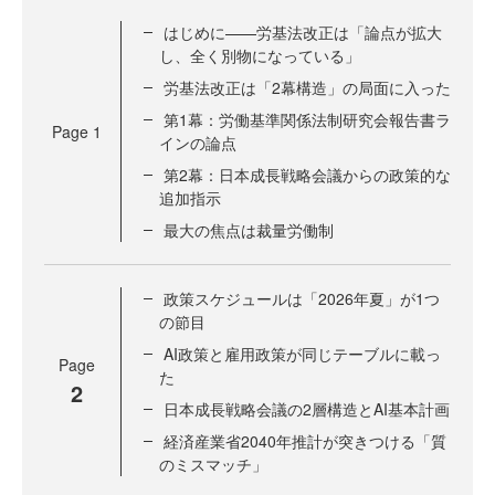
はじめに——労基法改正は「論点が拡大
し、全く別物になっている」
労基法改正は「2幕構造」の局面に入った
第1幕：労働基準関係法制研究会報告書ラ
Page
1
インの論点
第2幕：日本成長戦略会議からの政策的な
追加指示
最大の焦点は裁量労働制
政策スケジュールは「2026年夏」が1つ
の節目
AI政策と雇用政策が同じテーブルに載っ
Page
た
2
日本成長戦略会議の2層構造とAI基本計画
経済産業省2040年推計が突きつける「質
のミスマッチ」