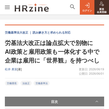
新規
ログイン
会員登録
労働基準法大改正 ｜ 読み解き方と求められる対応
労基法大改正は論点拡大で別物に
AI政策と雇用政策も一体化する中で
企業は雇用に「世界観」を持つべし
松井 勇策
[著]
更新日: 2026/06/19
公開日: 2026/06/01
労働環境
法改正
労働基準法
目次