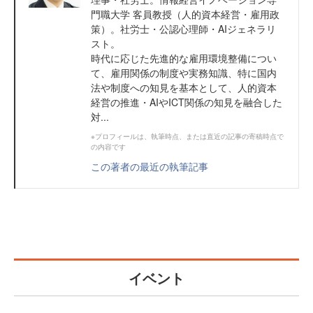
門職大学 客員教授（人的資本経営・雇用政
策）。社労士・公認心理師・AIジェネラリ
スト。
時代に応じた先進的な雇用環境整備につい
て、雇用関係の制度や実務知識、特に国内
法や制度への知見を基本として、人的資本
経営の推進・AIやICT関係の知見を融合した
対...
※プロフィールは、執筆時点、または直近の記事の寄稿時点で
の内容です
この著者の最近の執筆記事
イベント