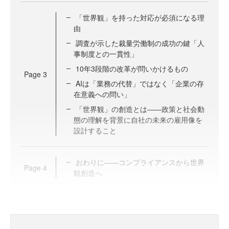
「世界観」を持った対応が必須になる理
由
調査が示した裁量労働制の成功の鍵「人
事制度との一貫性」
10年3段階の改革が問いかけるもの
Page
3
AIは「業務の代替」ではなく「企業の存
在意義への問い」
「世界観」の創造とは——政策と社会動
態の理解を背景に自社の未来の雇用像を
設計すること
おわりに——コンプライアンスから世界
Page
4
観創造へ