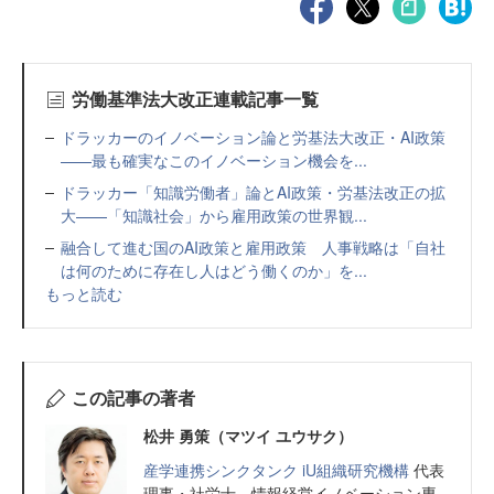
労働基準法大改正連載記事一覧
ドラッカーのイノベーション論と労基法大改正・AI政策
——最も確実なこのイノベーション機会を...
ドラッカー「知識労働者」論とAI政策・労基法改正の拡
大——「知識社会」から雇用政策の世界観...
融合して進む国のAI政策と雇用政策 人事戦略は「自社
は何のために存在し人はどう働くのか」を...
もっと読む
この記事の著者
松井 勇策（マツイ ユウサク）
産学連携シンクタンク iU組織研究機構
代表
理事・社労士。情報経営イノベーション専