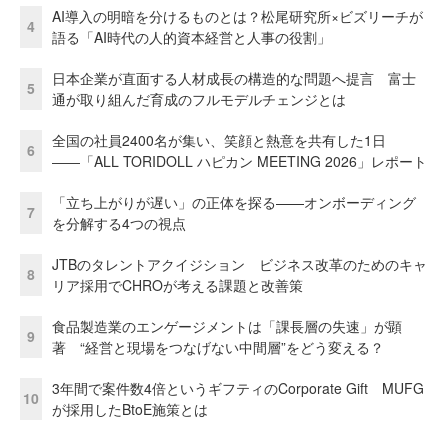
AI導入の明暗を分けるものとは？松尾研究所×ビズリーチが
4
語る「AI時代の人的資本経営と人事の役割」
日本企業が直面する人材成長の構造的な問題へ提言 富士
5
通が取り組んだ育成のフルモデルチェンジとは
全国の社員2400名が集い、笑顔と熱意を共有した1日
6
――「ALL TORIDOLL ハピカン MEETING 2026」レポート
「立ち上がりが遅い」の正体を探る——オンボーディング
7
を分解する4つの視点
JTBのタレントアクイジション ビジネス改革のためのキャ
8
リア採用でCHROが考える課題と改善策
食品製造業のエンゲージメントは「課長層の失速」が顕
9
著 “経営と現場をつなげない中間層”をどう変える？
3年間で案件数4倍というギフティのCorporate Gift MUFG
10
が採用したBtoE施策とは