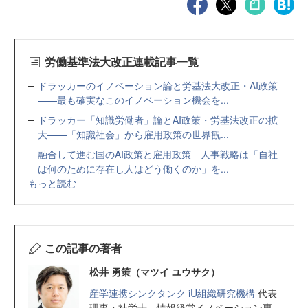
労働基準法大改正連載記事一覧
ドラッカーのイノベーション論と労基法大改正・AI政策
——最も確実なこのイノベーション機会を...
ドラッカー「知識労働者」論とAI政策・労基法改正の拡
大——「知識社会」から雇用政策の世界観...
融合して進む国のAI政策と雇用政策 人事戦略は「自社
は何のために存在し人はどう働くのか」を...
もっと読む
この記事の著者
松井 勇策（マツイ ユウサク）
産学連携シンクタンク iU組織研究機構
代表
理事・社労士。情報経営イノベーション専