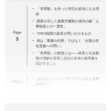
「世界観」を持った対応が必須になる理
由
調査が示した裁量労働制の成功の鍵「人
事制度との一貫性」
Page
10年3段階の改革が問いかけるもの
3
AIは「業務の代替」ではなく「企業の存
在意義への問い」
「世界観」の創造とは——政策と社会動
態の理解を背景に自社の未来の雇用像を
設計すること
おわりに——コンプライアンスから世界
Page
4
観創造へ