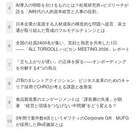
AI導入の明暗を分けるものとは？松尾研究所×ビズリーチが
4
語る「AI時代の人的資本経営と人事の役割」
日本企業が直面する人材成長の構造的な問題へ提言 富士
5
通が取り組んだ育成のフルモデルチェンジとは
全国の社員2400名が集い、笑顔と熱意を共有した1日
6
――「ALL TORIDOLL ハピカン MEETING 2026」レポート
「立ち上がりが遅い」の正体を探る——オンボーディング
7
を分解する4つの視点
JTBのタレントアクイジション ビジネス改革のためのキャ
8
リア採用でCHROが考える課題と改善策
食品製造業のエンゲージメントは「課長層の失速」が顕
9
著 “経営と現場をつなげない中間層”をどう変える？
3年間で案件数4倍というギフティのCorporate Gift MUFG
10
が採用したBtoE施策とは