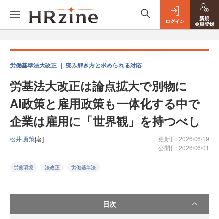
新規
ログイン
会員登録
労働基準法大改正 ｜ 読み解き方と求められる対応
労基法大改正は論点拡大で別物に
AI政策と雇用政策も一体化する中で
企業は雇用に「世界観」を持つべし
松井 勇策
[著]
更新日: 2026/06/19
公開日: 2026/06/01
労働環境
法改正
労働基準法
目次