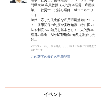
門職大学 客員教授（人的資本経営・雇用政
策）。社労士・公認心理師・AIジェネラリ
スト。
時代に応じた先進的な雇用環境整備につい
て、雇用関係の制度や実務知識、特に国内
法や制度への知見を基本として、人的資本
経営の推進・AIやICT関係の知見を融合した
対...
※プロフィールは、執筆時点、または直近の記事の寄稿時点で
の内容です
この著者の最近の執筆記事
イベント