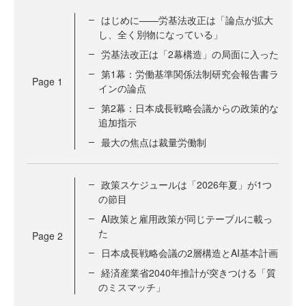
はじめに——労基法改正は「論点が拡大
し、全く別物になっている」
労基法改正は「2幕構造」の局面に入った
第1幕：労働基準関係法制研究会報告書ラ
Page
1
インの論点
第2幕：日本成長戦略会議からの政策的な
追加指示
最大の焦点は裁量労働制
政策スケジュールは「2026年夏」が1つ
の節目
AI政策と雇用政策が同じテーブルに載っ
た
Page
2
日本成長戦略会議の2層構造とAI基本計画
経済産業省2040年推計が突きつける「質
のミスマッチ」