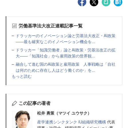
労働基準法大改正連載記事一覧
ドラッカーのイノベーション論と労基法大改正・AI政策
——最も確実なこのイノベーション機会を...
ドラッカー「知識労働者」論とAI政策・労基法改正の拡
大——「知識社会」から雇用政策の世界観...
融合して進む国のAI政策と雇用政策 人事戦略は「自社
は何のために存在し人はどう働くのか」を...
もっと読む
この記事の著者
松井 勇策（マツイ ユウサク）
産学連携シンクタンク iU組織研究機構
代表
理事・社労士。情報経営イノベーション専