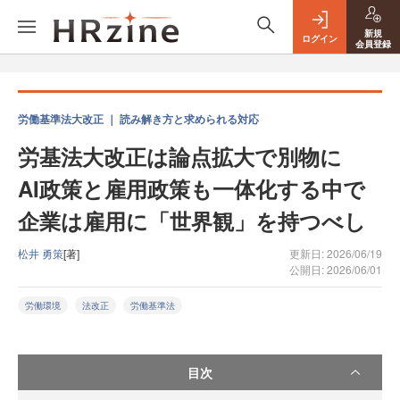
新規
ログイン
会員登録
労働基準法大改正 ｜ 読み解き方と求められる対応
労基法大改正は論点拡大で別物に
AI政策と雇用政策も一体化する中で
企業は雇用に「世界観」を持つべし
松井 勇策
[著]
更新日: 2026/06/19
公開日: 2026/06/01
労働環境
法改正
労働基準法
目次