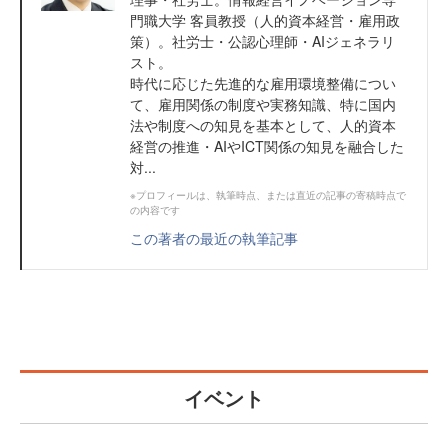
門職大学 客員教授（人的資本経営・雇用政
策）。社労士・公認心理師・AIジェネラリ
スト。
時代に応じた先進的な雇用環境整備につい
て、雇用関係の制度や実務知識、特に国内
法や制度への知見を基本として、人的資本
経営の推進・AIやICT関係の知見を融合した
対...
※プロフィールは、執筆時点、または直近の記事の寄稿時点で
の内容です
この著者の最近の執筆記事
イベント