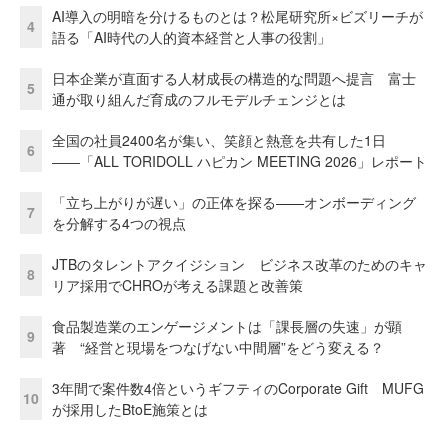
AI導入の明暗を分けるものとは？松尾研究所×ビズリーチが
4
語る「AI時代の人的資本経営と人事の役割」
日本企業が直面する人材成長の構造的な問題へ提言 富士
5
通が取り組んだ育成のフルモデルチェンジとは
全国の社員2400名が集い、笑顔と熱意を共有した1日
6
――「ALL TORIDOLL ハピカン MEETING 2026」レポート
「立ち上がりが遅い」の正体を探る——オンボーディング
7
を分解する4つの視点
JTBのタレントアクイジション ビジネス改革のためのキャ
8
リア採用でCHROが考える課題と改善策
食品製造業のエンゲージメントは「課長層の失速」が顕
9
著 “経営と現場をつなげない中間層”をどう変える？
3年間で案件数4倍というギフティのCorporate Gift MUFG
10
が採用したBtoE施策とは