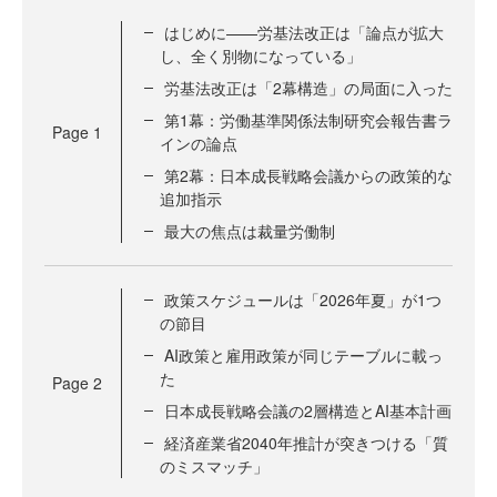
はじめに——労基法改正は「論点が拡大
し、全く別物になっている」
労基法改正は「2幕構造」の局面に入った
第1幕：労働基準関係法制研究会報告書ラ
Page
1
インの論点
第2幕：日本成長戦略会議からの政策的な
追加指示
最大の焦点は裁量労働制
政策スケジュールは「2026年夏」が1つ
の節目
AI政策と雇用政策が同じテーブルに載っ
た
Page
2
日本成長戦略会議の2層構造とAI基本計画
経済産業省2040年推計が突きつける「質
のミスマッチ」