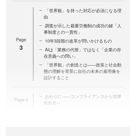
「世界観」を持った対応が必須になる理
由
調査が示した裁量労働制の成功の鍵「人
事制度との一貫性」
Page
10年3段階の改革が問いかけるもの
3
AIは「業務の代替」ではなく「企業の存
在意義への問い」
「世界観」の創造とは——政策と社会動
態の理解を背景に自社の未来の雇用像を
設計すること
おわりに——コンプライアンスから世界
Page
4
観創造へ