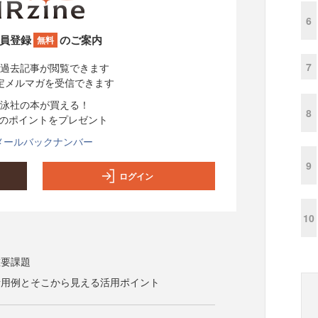
6
員登録
のご案内
無料
7
過去記事が閲覧できます
定メルマガを受信できます
泳社の本が買える！
8
分のポイントをプレゼント
メールバックナンバー
9
ログイン
10
重要課題
活用例とそこから見える活用ポイント