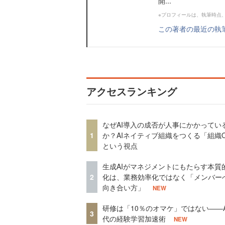
開...
※プロフィールは、執筆時点
この著者の最近の執
アクセスランキング
なぜAI導入の成否が人事にかかってい
1
か？AIネイティブ組織をつくる「組織
という視点
生成AIがマネジメントにもたらす本質
2
化は、業務効率化ではなく「メンバー
向き合い方」
NEW
研修は「10％のオマケ」ではない——A
3
代の経験学習加速術
NEW