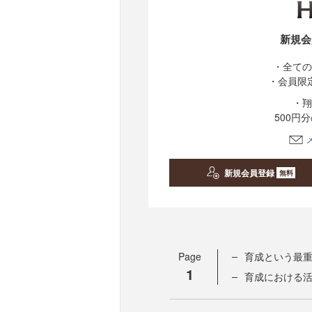
新規会
・全ての
・会員限
・翔
500円
新規会員登録
無料
Page
育成という最
1
育成における