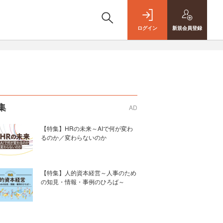
ログイン
新規
会員登録
集
AD
【特集】HRの未来～AIで何が変わ
るのか／変わらないのか
【特集】人的資本経営～人事のため
の知見・情報・事例のひろば～