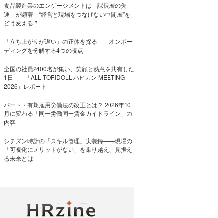
食品製造業のエンゲージメントは「課長層の失
速」が顕著 “経営と現場をつなげない中間層”を
どう変える？
「立ち上がりが遅い」の正体を探る——オンボー
ディングを分解する4つの視点
全国の社員2400名が集い、笑顔と熱意を共有した
1日――「ALL TORIDOLL ハピカン MEETING
2026」レポート
パート・有期雇用労働法の改正とは？ 2026年10
月に変わる「同一労働同一賃金ガイドライン」の
内容
シチズン時計の「スキル管理」実装録——現場の
「可視化にメリットがない」を乗り越え、見据え
る未来とは