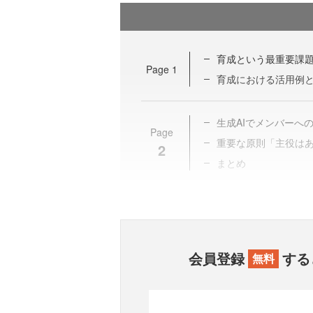
育成という最重要課
Page
1
育成における活用例
生成AIでメンバーへ
Page
重要な原則「主役は
2
まとめ
会員登録
する
無料