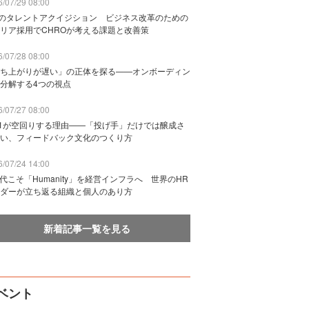
/07/29 08:00
Bのタレントアクイジション ビジネス改革のための
リア採用でCHROが考える課題と改善策
/07/28 08:00
ち上がりが遅い」の正体を探る——オンボーディン
分解する4つの視点
/07/27 08:00
n1が空回りする理由——「投げ手」だけでは醸成さ
い、フィードバック文化のつくり方
/07/24 14:00
時代こそ「Humanity」を経営インフラへ 世界のHR
ダーが立ち返る組織と個人のあり方
新着記事一覧を見る
ベント