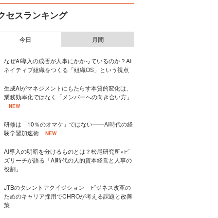
クセスランキング
今日
月間
なぜAI導入の成否が人事にかかっているのか？AI
ネイティブ組織をつくる「組織OS」という視点
生成AIがマネジメントにもたらす本質的変化は、
業務効率化ではなく「メンバーへの向き合い方」
NEW
研修は「10％のオマケ」ではない——AI時代の経
験学習加速術
NEW
AI導入の明暗を分けるものとは？松尾研究所×ビ
ズリーチが語る「AI時代の人的資本経営と人事の
役割」
JTBのタレントアクイジション ビジネス改革の
ためのキャリア採用でCHROが考える課題と改善
策