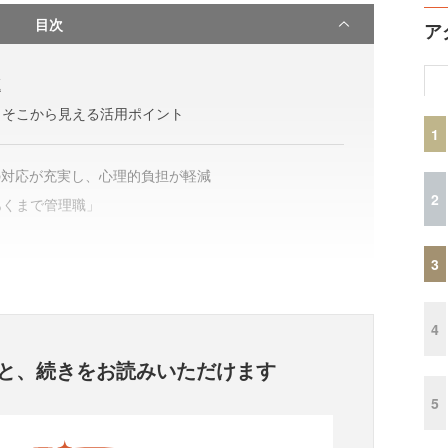
目次
ア
題
とそこから見える活用ポイント
1
の対応が充実し、心理的負担が軽減
2
あくまで管理職」
3
4
と、
続きをお読みいただけます
5