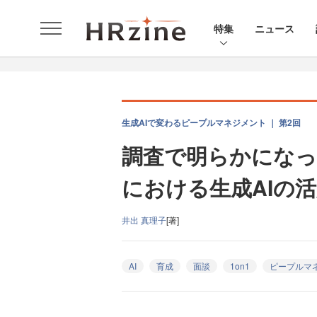
特集
ニュース
生成AIで変わるピープルマネジメント ｜ 第2回
調査で明らかになっ
における生成AIの
井出 真理子
[著]
AI
育成
面談
1on1
ピープルマ