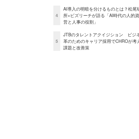
AI導入の明暗を分けるものとは？松尾
4
所×ビズリーチが語る「AI時代の人的
営と人事の役割」
JTBのタレントアクイジション ビジ
5
革のためのキャリア採用でCHROが考
課題と改善策