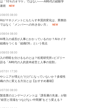
は「10％のオマケ」ではない——AI時代の経験学
速術
NEW
/08/05 08:00
AIがマネジメントにもたらす本質的変化は、業務効
ではなく「メンバーへの向き合い方」
NEW
/08/04 08:00
AI導入の成否が人事にかかっているのか？AIネイテ
組織をつくる「組織OS」という視点
/08/03 08:00
導入の明暗を分けるものとは？松尾研究所×ビズリー
語る「AI時代の人的資本経営と人事の役割」
/07/31 17:30
やシニアが増えた“だけ”になっていないか？多様性
織の力に変える方法とは【おすすめ書籍】
/07/30 08:00
製造業のエンゲージメントは「課長層の失速」が顕
“経営と現場をつなげない中間層”をどう変える？