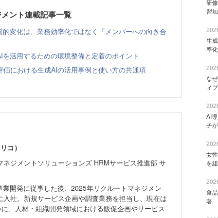
研修
習加
ジメント連載記事一覧
2026
本質的変化は、業務効率化ではなく「メンバーへの向き合
生成
率化
AIを活用するための環境整備と定着のポイント
2026
評価における生成AIの活用事例と使い方の共通項
なぜ
ィブ
2026
AI
チが
2026
マリコ）
女性
ネジメントソリューションズ HRMサービス推進部 サ
を組
2026
事業開発に従事した後、2025年リクルートマネジメン
食品
に入社。新規サービス企画や調査業務を担当し、現在は
著 
中心に、人材・組織開発領域における販促企画やサービス