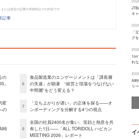
2026
JT
、または直近の記事の寄稿時点での内容です
キャ
筆記事
2026
「立
グを
2026
1o
れな
2026
るの
食品製造業のエンゲージメントは「課長層
AI
OS」
6
の失速」が顕著 “経営と現場をつなげない
リー
中間層”をどう変える？
的変
「立ち上がりが遅い」の正体を探る——オ
7
への
ンボーディングを分解する4つの視点
全国の社員2400名が集い、笑顔と熱意を共
I時
8
有した1日――「ALL TORIDOLL ハピカン
イ
MEETING 2026」レポート