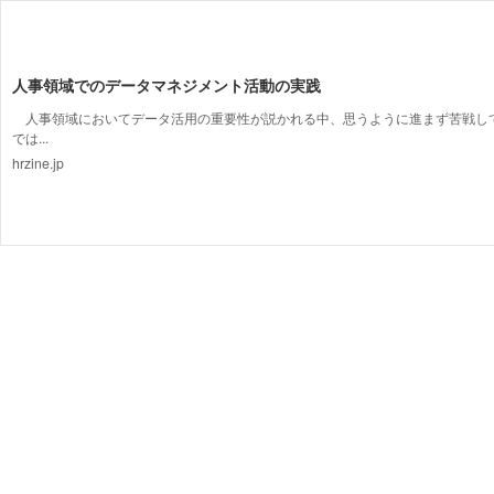
人事領域でのデータマネジメント活動の実践
人事領域においてデータ活用の重要性が説かれる中、思うように進まず苦戦し
では...
hrzine.jp