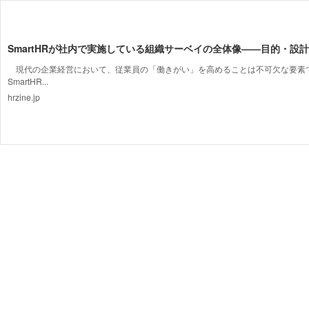
SmartHRが社内で実施している組織サーベイの全体像——目的・設
現代の企業経営において、従業員の「働きがい」を高めることは不可欠な要素
SmartHR...
hrzine.jp