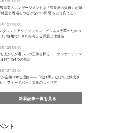
/07/30 08:00
製造業のエンゲージメントは「課長層の失速」が顕
“経営と現場をつなげない中間層”をどう変える？
/07/29 08:00
Bのタレントアクイジション ビジネス改革のための
リア採用でCHROが考える課題と改善策
/07/28 08:00
ち上がりが遅い」の正体を探る——オンボーディン
分解する4つの視点
/07/27 08:00
n1が空回りする理由——「投げ手」だけでは醸成さ
い、フィードバック文化のつくり方
新着記事一覧を見る
ベント