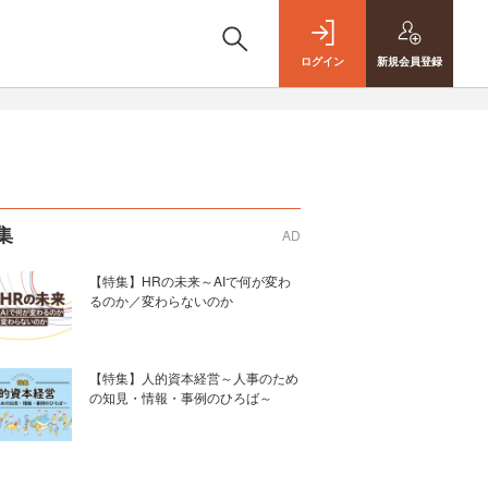
ログイン
新規
会員登録
集
AD
【特集】HRの未来～AIで何が変わ
るのか／変わらないのか
【特集】人的資本経営～人事のため
の知見・情報・事例のひろば～