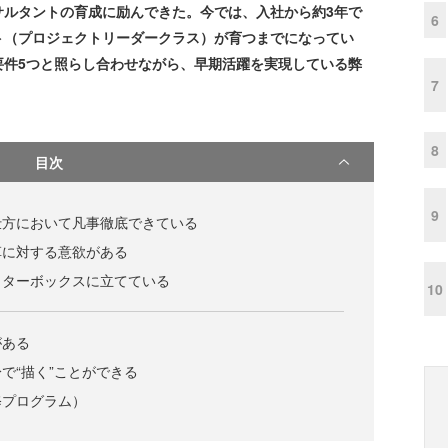
サルタントの育成に励んできた。今では、入社から約3年で
6
ト（プロジェクトリーダークラス）が育つまでになってい
要件5つと照らし合わせながら、早期活躍を実現している弊
7
8
目次
9
仕方において凡事徹底できている
革に対する意欲がある
ッターボックスに立てている
10
がある
で“描く”ことができる
修プログラム）