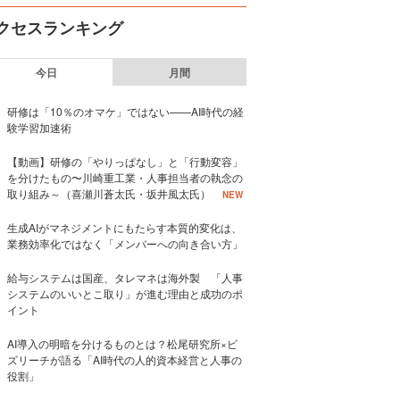
クセスランキング
今日
月間
研修は「10％のオマケ」ではない——AI時代の経
験学習加速術
【動画】研修の「やりっぱなし」と「行動変容」
を分けたもの〜川崎重工業・人事担当者の執念の
取り組み～（喜瀬川蒼太氏・坂井風太氏）
NEW
生成AIがマネジメントにもたらす本質的変化は、
業務効率化ではなく「メンバーへの向き合い方」
給与システムは国産、タレマネは海外製 「人事
システムのいいとこ取り」が進む理由と成功のポ
イント
AI導入の明暗を分けるものとは？松尾研究所×ビ
ズリーチが語る「AI時代の人的資本経営と人事の
役割」