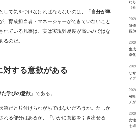
たも
（喜
として気をつけなければならないのは、「
自分が率
2026
が、育成担当者・マネージャーができていないこと
研修
されている凡事は、実は実現難易度が高いのではな
習加
あるのだ。
2026
生成
率化
2026
に対する意欲がある
なぜ
ィブ
2026
けた学びの意欲
」である。
AI
チが
次第だと片付けられがちではないだろうか。たしか
2026
される部分はあるが、「いかに意欲を引き出せる
女性
を組