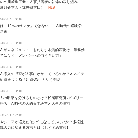
の〜川崎重工業・人事担当者の執念の取り組み～
瀬川蒼太氏・坂井風太氏）
NEW
/08/06 08:00
は「10％のオマケ」ではない——AI時代の経験学
速術
/08/05 08:00
AIがマネジメントにもたらす本質的変化は、業務効
ではなく「メンバーへの向き合い方」
/08/04 08:00
AI導入の成否が人事にかかっているのか？AIネイテ
組織をつくる「組織OS」という視点
/08/03 08:00
導入の明暗を分けるものとは？松尾研究所×ビズリー
語る「AI時代の人的資本経営と人事の役割」
/07/31 17:30
やシニアが増えた“だけ”になっていないか？多様性
織の力に変える方法とは【おすすめ書籍】