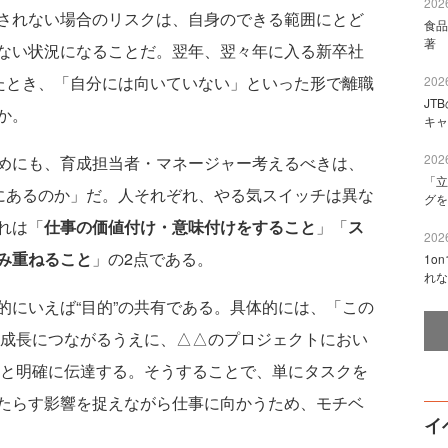
2026
されない場合のリスクは、自身のできる範囲にとど
食品
著 
ない状況になることだ。翌年、翌々年に入る新卒社
ったとき、「自分には向いていない」といった形で離職
2026
JT
か。
キャ
2026
めにも、育成担当者・マネージャー考えるべきは、
「立
こにあるのか」だ。人それぞれ、やる気スイッチは異な
グを
れは「
仕事の価値付け・意味付けをすること
」「
ス
2026
み重ねること
」の2点である。
1o
れな
にいえば“目的”の共有である。具体的には、「この
の成長につながるうえに、△△のプロジェクトにおい
」と明確に伝達する。そうすることで、単にタスクを
たらす影響を捉えながら仕事に向かうため、モチベ
イ