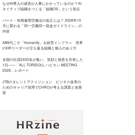
なぜAI導入の成否が人事にかかっているのか？AI
ネイティブ組織をつくる「組織OS」という視点
パート・有期雇用労働法の改正とは？ 2026年10
月に変わる「同一労働同一賃金ガイドライン」の
内容
AI時代こそ「Humanity」を経営インフラへ 世界
のHRリーダーが立ち返る組織と個人のあり方
全国の社員2400名が集い、笑顔と熱意を共有した
1日――「ALL TORIDOLL ハピカン MEETING
2026」レポート
JTBのタレントアクイジション ビジネス改革の
ためのキャリア採用でCHROが考える課題と改善
策