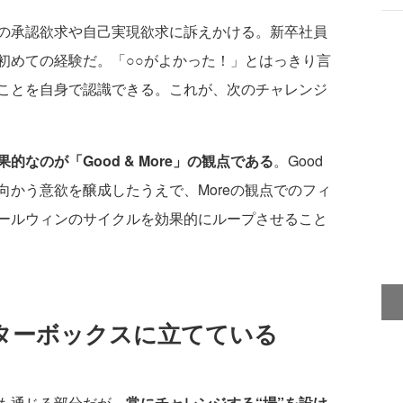
の承認欲求や自己実現欲求に訴えかける。新卒社員
初めての経験だ。「○○がよかった！」とはっきり言
ことを自身で認識できる。これが、次のチャレンジ
なのが「Good & More」の観点である
。Good
かう意欲を醸成したうえで、Moreの観点でのフィ
ールウィンのサイクルを効果的にループさせること
ターボックスに立てている
も通じる部分だが、
常にチャレンジする“場”を設け