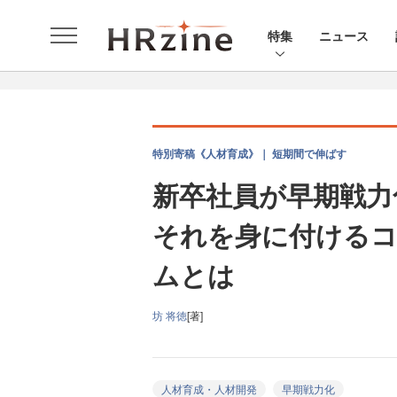
特集
ニュース
特別寄稿《人材育成》｜ 短期間で伸ばす
新卒社員が早期戦力
それを身に付ける
ムとは
坊 将徳
[著]
人材育成・人材開発
早期戦力化