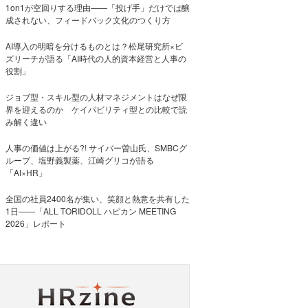
1on1が空回りする理由——「投げ手」だけでは醸
成されない、フィードバック文化のつくり方
AI導入の明暗を分けるものとは？松尾研究所×ビ
ズリーチが語る「AI時代の人的資本経営と人事の
役割」
ジョブ型・スキル型の人材マネジメントはなぜ限
界を迎えるのか ケイパビリティ型との比較で読
み解く違い
人事の価値は上がる?! サイバー曽山氏、SMBCグ
ループ、塩野義製薬、江崎グリコが語る
「AI×HR」
全国の社員2400名が集い、笑顔と熱意を共有した
1日――「ALL TORIDOLL ハピカン MEETING
2026」レポート