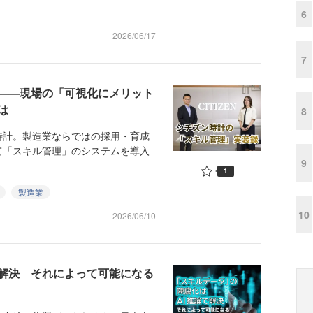
6
2026/06/17
7
——現場の「可視化にメリット
は
8
計。製造業ならではの採用・育成
て「スキル管理」のシステムを導入
9
1
製造業
10
2026/06/10
で解決 それによって可能になる