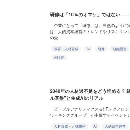
研修は「10％のオマケ」ではない——
企業にとって「研修」は、当然のように実
は、人的資本経営のトレンドやリスキリン
の受...
教育・人材育成
AI
研修
組織運営
AI時代
2040年の人材過不足をどう埋める？ 経
ル基盤”と生成AIのリアル
ピープルアナリティクス＆HRテクノロジ
ワーキンググループ」が主催するイベントシリー
人材育成・人材開発
AI
人的資本経営