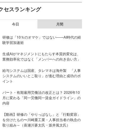
クセスランキング
今日
月間
研修は「10％のオマケ」ではない——AI時代の経
験学習加速術
生成AIがマネジメントにもたらす本質的変化は、
業務効率化ではなく「メンバーへの向き合い方」
給与システムは国産、タレマネは海外製 「人事
システムのいいとこ取り」が進む理由と成功のポ
イント
パート・有期雇用労働法の改正とは？ 2026年10
月に変わる「同一労働同一賃金ガイドライン」の
内容
【動画】研修の「やりっぱなし」と「行動変容」
を分けたもの〜川崎重工業・人事担当者の執念の
取り組み～（喜瀬川蒼太氏・坂井風太氏）