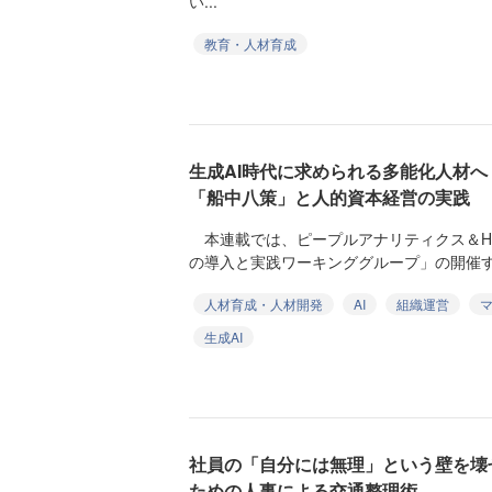
い...
教育・人材育成
生成AI時代に求められる多能化人材へ
「船中八策」と人的資本経営の実践
本連載では、ピープルアナリティクス＆H
の導入と実践ワーキンググループ」の開催する「人
人材育成・人材開発
AI
組織運営
生成AI
社員の「自分には無理」という壁を壊
ための人事による交通整理術