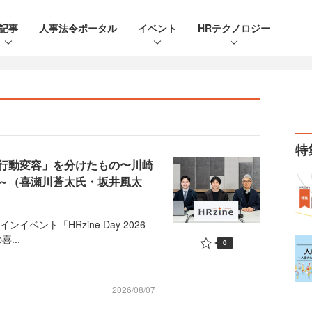
記事
人事法令ポータル
イベント
HRテクノロジー
特
行動変容」を分けたもの〜川崎
～（喜瀬川蒼太氏・坂井風太
イベント「HRzine Day 2026
...
0
2026/08/07