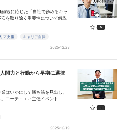
価値観に応じた「自社で歩めるキャ
不安を取り除く重要性について解説
5
リア支援
キャリア自律
2025/12/23
 人間力と行動から早期に選抜
業はいかにして勝ち筋を見出し、
—。コーチ・エィ主催イベント
1
2025/12/19