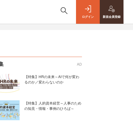
ログイン
新規
会員登録
集
AD
【特集】HRの未来～AIで何が変わ
るのか／変わらないのか
【特集】人的資本経営～人事のため
の知見・情報・事例のひろば～