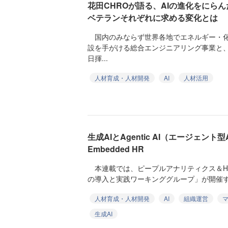
花田CHROが語る、AIの進化をにら
ベテランそれぞれに求める変化とは
国内のみならず世界各地でエネルギー・化
設を手がける総合エンジニアリング事業と
日揮...
人材育成・人材開発
AI
人材活用
生成AIとAgentic AI（エージェン
Embedded HR
本連載では、ピープルアナリティクス＆H
の導入と実践ワーキンググループ」が開催するイ
人材育成・人材開発
AI
組織運営
生成AI