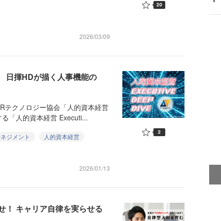
20
2026/03/09
 日揮HDが描く人事機能の
Rテクノロジー協会「人的資本経営
的資本経営 Executi...
2
マネジメント
人的資本経営
2026/01/13
せ！ キャリア自律を実らせる