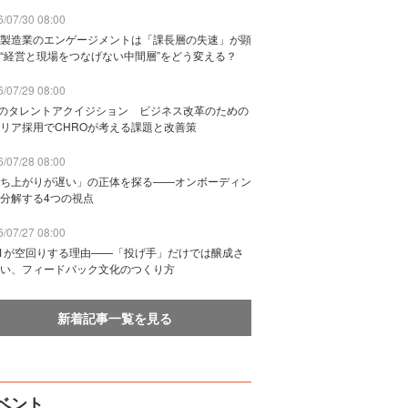
/07/30 08:00
製造業のエンゲージメントは「課長層の失速」が顕
“経営と現場をつなげない中間層”をどう変える？
/07/29 08:00
Bのタレントアクイジション ビジネス改革のための
リア採用でCHROが考える課題と改善策
/07/28 08:00
ち上がりが遅い」の正体を探る——オンボーディン
分解する4つの視点
/07/27 08:00
n1が空回りする理由——「投げ手」だけでは醸成さ
い、フィードバック文化のつくり方
新着記事一覧を見る
ベント