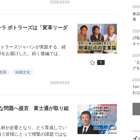
2026/03/24
2026
食品
著 
ーラ ボトラーズは「変革リーダ
2026
JT
キャ
ボトラーズジャパンが実践する、経
諦をお届けした。続く後編では、
2026
「立
1
グを
改善
組織文化
2026
2026/03/23
1o
れな
な問題へ提言 富士通が取り組
人材が必要となり、どう育成してい
担う皆様にとって喫緊の課題ではな
イ