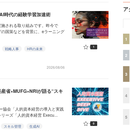
ア
AI時代の経験学習加速術
施される取り組みです。昨今で
グの国策などを背景に、eラーニング
1
1
戦略人事
HRの未来
2
2026/08/06
3
産省×MUFG×NRIが語る“スキ
4
ー協会「人的資本経営の導入と実践
ズ「人的資本経営 Execu...
5
0
スキル管理
生成AI