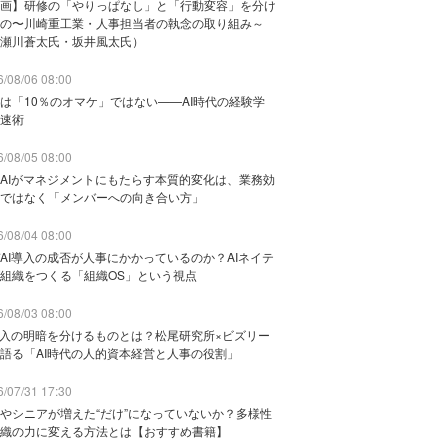
画】研修の「やりっぱなし」と「行動変容」を分け
の〜川崎重工業・人事担当者の執念の取り組み～
瀬川蒼太氏・坂井風太氏）
/08/06 08:00
は「10％のオマケ」ではない——AI時代の経験学
速術
/08/05 08:00
AIがマネジメントにもたらす本質的変化は、業務効
ではなく「メンバーへの向き合い方」
/08/04 08:00
AI導入の成否が人事にかかっているのか？AIネイテ
組織をつくる「組織OS」という視点
/08/03 08:00
導入の明暗を分けるものとは？松尾研究所×ビズリー
語る「AI時代の人的資本経営と人事の役割」
/07/31 17:30
やシニアが増えた“だけ”になっていないか？多様性
織の力に変える方法とは【おすすめ書籍】