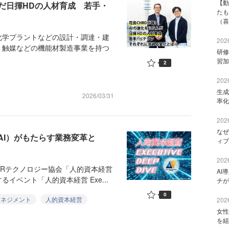
【動
んだ日揮HDの人材育成 若手・
たも
（喜
学プラントなどの設計・調達・建
2026
、触媒などの機能材製造事業を持つ
研修
習加
2
2026
生成
2026/03/31
率化
2026
なぜ
ト型AI）がもたらす業務変革と
ィブ
2026
Rテクノロジー協会「人的資本経営
AI
ベント「人的資本経営 Exe...
チが
0
マネジメント
人的資本経営
2026
女性
を組