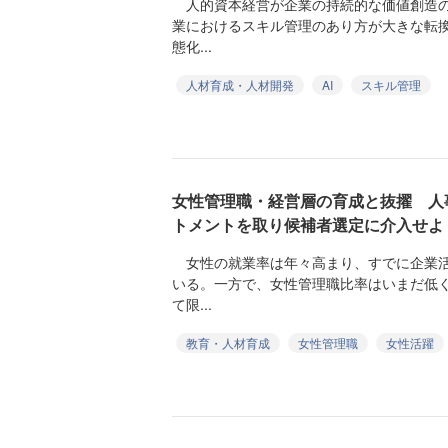
人的資本経営が企業の持続的な価値創造の
業におけるスキル管理のあり方が大きな転
態化...
人材育成・人材開発
AI
スキル管理
女性管理職・経営層の育成と抜擢 人
トメントを取り候補者選定に介入せよ
女性の就業率は年々高まり、すでに企業活
いる。一方で、女性管理職比率はいまだ低
て限...
教育・人材育成
女性管理職
女性活躍