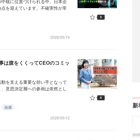
中核に位置づけられる中、日本企
換点を迎えています。不確実性が常
5
2026/05/19
事は腹をくくってCEOのコミッ
動を支える重要な担い手となって
く、意思決定層への参画は依然とし
0
新
抜擢
2026/05/12
2026