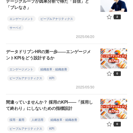
テージグループが因果分析で得た「自信」と
「ブレなさ」
2
エンゲージメント
ピープルアナリティクス
サーベイ
2025/06/20
データドリブンHRの第一歩――エンゲージメ
ントKPIをどう設計するか
エンゲージメント
組織改革・組織改善
0
ピープルアナリティクス
KPI
2025/05/30
間違っていませんか？ 採用のKPI——「採用し
て終わり」にしないための指標設計
採用・雇用
人材活用
組織改革・組織改善
0
ピープルアナリティクス
KPI