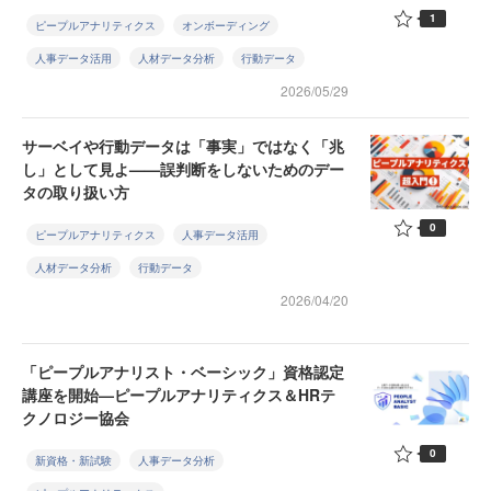
1
ピープルアナリティクス
オンボーディング
人事データ活用
人材データ分析
行動データ
2026/05/29
サーベイや行動データは「事実」ではなく「兆
し」として見よ——誤判断をしないためのデー
タの取り扱い方
0
ピープルアナリティクス
人事データ活用
人材データ分析
行動データ
2026/04/20
「ピープルアナリスト・ベーシック」資格認定
講座を開始—ピープルアナリティクス＆HRテ
クノロジー協会
0
新資格・新試験
人事データ分析