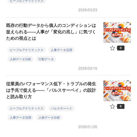
ピープルアナリティクス
2026/03/23
既存の行動データから個人のコンディションは
捉えられる——人事が「変化の兆し」に気づく
ための視点とは
0
ピープルアナリティクス
人事データ活用
人材データ分析
行動データ
2026/03/16
従業員のパフォーマンス低下・トラブルの発生
は予兆で捉える——「パルスサーベイ」の設計
と読み取り方
0
ピープルアナリティクス
パルスサーベイ
人事データ活用
人材データ分析
2026/01/26