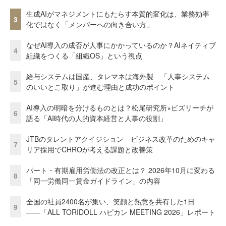
生成AIがマネジメントにもたらす本質的変化は、業務効率
3
化ではなく「メンバーへの向き合い方」
なぜAI導入の成否が人事にかかっているのか？AIネイティブ
4
組織をつくる「組織OS」という視点
給与システムは国産、タレマネは海外製 「人事システム
5
のいいとこ取り」が進む理由と成功のポイント
AI導入の明暗を分けるものとは？松尾研究所×ビズリーチが
6
語る「AI時代の人的資本経営と人事の役割」
JTBのタレントアクイジション ビジネス改革のためのキャ
7
リア採用でCHROが考える課題と改善策
パート・有期雇用労働法の改正とは？ 2026年10月に変わる
8
「同一労働同一賃金ガイドライン」の内容
全国の社員2400名が集い、笑顔と熱意を共有した1日
9
――「ALL TORIDOLL ハピカン MEETING 2026」レポート