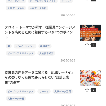
フィードバック
ピープルアナリティクス
サーベイ
人事データ活用
人材データ分析
2025/10/06
デロイト トーマツが示す 従業員エンゲージメ
ントを高めるために着目するべき5つのポイン
ト
0
AI
エンゲージメント
組織運営
ピープルアナリティクス
人的資本経営
2025/09/29
従業員の声をデータに変える「組織サーベイ」
その②：やった感で終わらせない“設計と実
施”の基本
0
ピープルアナリティクス
サーベイ
人事データ活用
人材データ分析
2025/08/27