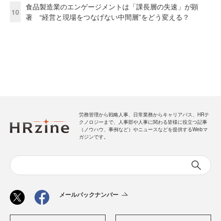
食品製造業のエンゲージメントは「課長層の失速」が顕
10
著 “経営と現場をつなげない中間層”をどう変える？
労務管理から戦略人事、日常業務からキャリアパス、HRテ
クノロジーまで、人事部や人事に関わる皆様に役立つ記事
（ノウハウ、事例など）やニュースなどを提供するWebマ
ガジンです。
メールバックナンバー