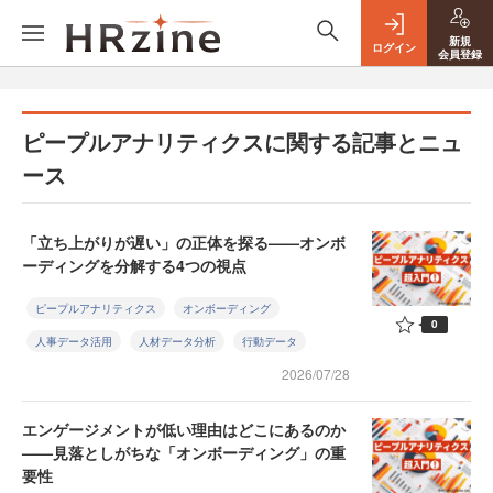
新規
ログイン
会員登録
ピープルアナリティクスに関する記事とニュ
ース
「立ち上がりが遅い」の正体を探る——オンボ
ーディングを分解する4つの視点
ピープルアナリティクス
オンボーディング
0
人事データ活用
人材データ分析
行動データ
2026/07/28
エンゲージメントが低い理由はどこにあるのか
——見落としがちな「オンボーディング」の重
要性