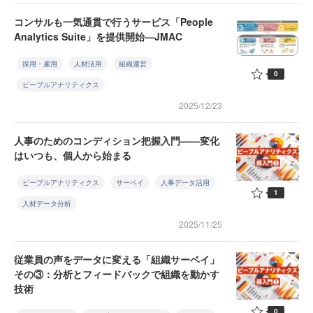
コンサルも一気通貫で行うサービス「People
Analytics Suite」を提供開始—JMAC
採用・雇用
人材活用
組織運営
0
ピープルアナリティクス
2025/12/23
人事のためのコンディション把握入門——変化
はいつも、個人から始まる
ピープルアナリティクス
サーベイ
人事データ活用
1
人材データ分析
2025/11/25
従業員の声をデータに変える「組織サーベイ」
その③：分析とフィードバックで組織を動かす
技術
0