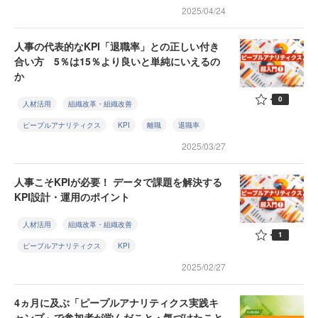
2025/04/24
人事の代表的なKPI「退職率」との正しい付き
合い方 5％は15％より良いと単純にいえるの
か
0
人材活用
組織改革・組織改善
ピープルアナリティクス
KPI
離職
退職率
2025/03/27
人事こそKPIが必要！ データで課題を解決する
KPI設計・運用のポイント
人材活用
組織改革・組織改善
1
ピープルアナリティクス
KPI
2025/02/27
4ヵ月に及ぶ「ピープルアナリティクス実践キ
ャンプ」で参加者が学んだこと・気づけたこと