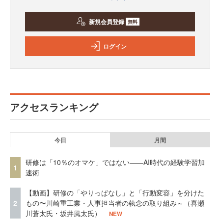
新規会員登録
無料
ログイン
アクセスランキング
今日
月間
研修は「10％のオマケ」ではない——AI時代の経験学習加
1
速術
【動画】研修の「やりっぱなし」と「行動変容」を分けた
2
もの〜川崎重工業・人事担当者の執念の取り組み～（喜瀬
川蒼太氏・坂井風太氏）
NEW