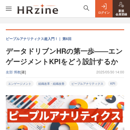
新規
ログイン
会員登録
ピープルアナリティクス超入門！｜ 第6回
データドリブンHRの第一歩――エン
ゲージメントKPIをどう設計するか
友部 博教
[著]
2025/05/30 14:00
エンゲージメント
組織改革・組織改善
ピープルアナリティクス
KPI