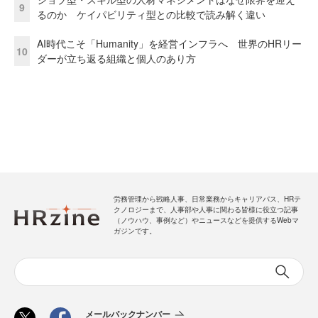
9
るのか ケイパビリティ型との比較で読み解く違い
AI時代こそ「Humanity」を経営インフラへ 世界のHRリー
10
ダーが立ち返る組織と個人のあり方
労務管理から戦略人事、日常業務からキャリアパス、HRテ
クノロジーまで、人事部や人事に関わる皆様に役立つ記事
（ノウハウ、事例など）やニュースなどを提供するWebマ
ガジンです。
メールバックナンバー