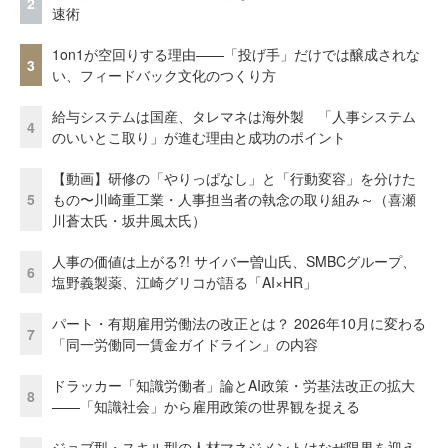
2
速術
1on1が空回りする理由——「投げ手」だけでは醸成されな
3
い、フィードバック文化のつくり方
給与システムは国産、タレマネは海外製 「人事システム
4
のいいとこ取り」が進む理由と成功のポイント
【動画】研修の「やりっぱなし」と「行動変容」を分けた
5
もの〜川崎重工業・人事担当者の執念の取り組み～（喜瀬
川蒼太氏・坂井風太氏）
人事の価値は上がる?! サイバー曽山氏、SMBCグループ、
6
塩野義製薬、江崎グリコが語る「AI×HR」
パート・有期雇用労働法の改正とは？ 2026年10月に変わる
7
「同一労働同一賃金ガイドライン」の内容
ドラッカー「知識労働者」論とAI政策・労基法改正の拡大
8
——「知識社会」から雇用政策の世界観を捉える
ジョブ型・スキル型の人材マネジメントはなぜ限界を迎え