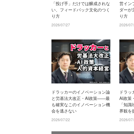
「投げ手」だけでは醸成されな
営イン
い、フィードバック文化のつく
ダーが
り方
り方
2026/07/27
2026/07
ドラッカーのイノベーション論
ドラッ
と労基法大改正・AI政策——最
AI政
も確実なこのイノベーション機
「知識
会を逃さない
界観を
2026/07/22
2026/07