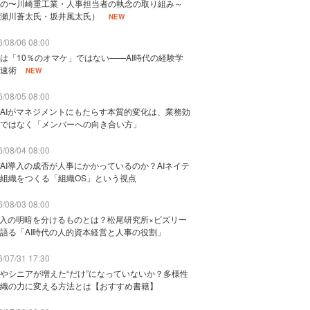
の〜川崎重工業・人事担当者の執念の取り組み～
瀬川蒼太氏・坂井風太氏）
NEW
/08/06 08:00
は「10％のオマケ」ではない——AI時代の経験学
速術
NEW
/08/05 08:00
AIがマネジメントにもたらす本質的変化は、業務効
ではなく「メンバーへの向き合い方」
/08/04 08:00
AI導入の成否が人事にかかっているのか？AIネイテ
組織をつくる「組織OS」という視点
/08/03 08:00
導入の明暗を分けるものとは？松尾研究所×ビズリー
語る「AI時代の人的資本経営と人事の役割」
/07/31 17:30
やシニアが増えた“だけ”になっていないか？多様性
織の力に変える方法とは【おすすめ書籍】