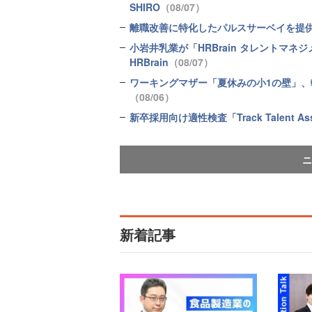
SHIRO
（08/07）
離職改善に特化したパルスサーベイを提供開
小岩井乳業が「HRBrain タレントマ
HRBrain
（08/07）
ワーキングマザー「夏休みの小1の壁」、転
（08/06）
新卒採用向け適性検査「Track Talent 
ニ
新着記事