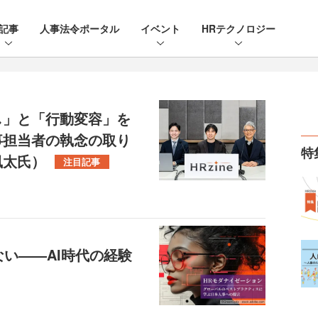
記事
人事法令ポータル
イベント
HRテクノロジー
し」と「行動変容」を
事担当者の執念の取り
特
風太氏）
注目記事
ない——AI時代の経験