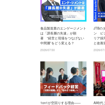
食品製造業のエンゲージメント
JTB
は「課長層の失速」が顕
ン ビ
著 “経営と現場をつなげない
リア採
中間層”をどう変える？
と改善
2026/07/30
2026/07
1on1が空回りする理由——
AI時代