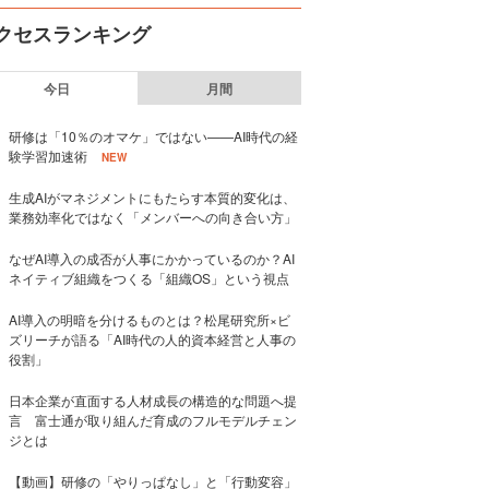
クセスランキング
今日
月間
研修は「10％のオマケ」ではない——AI時代の経
験学習加速術
NEW
生成AIがマネジメントにもたらす本質的変化は、
業務効率化ではなく「メンバーへの向き合い方」
なぜAI導入の成否が人事にかかっているのか？AI
ネイティブ組織をつくる「組織OS」という視点
AI導入の明暗を分けるものとは？松尾研究所×ビ
ズリーチが語る「AI時代の人的資本経営と人事の
役割」
日本企業が直面する人材成長の構造的な問題へ提
言 富士通が取り組んだ育成のフルモデルチェン
ジとは
【動画】研修の「やりっぱなし」と「行動変容」