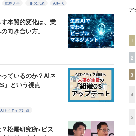
戦略人事
HRの未来
AI時代
ア
らす本質的変化は、業
への向き合い方」
1
2
っているのか？AIネ
3
S」という視点
4
AIネイティブ組織
5
は？松尾研究所×ビズ