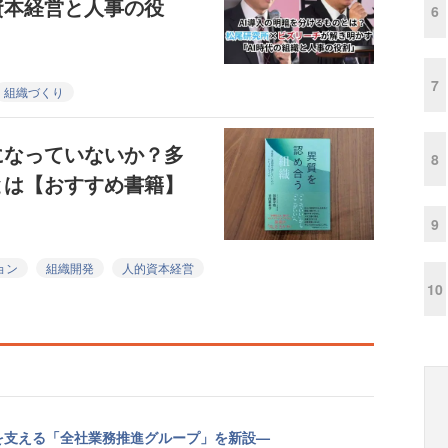
資本経営と人事の役
6
7
組織づくり
になっていないか？多
8
とは【おすすめ書籍】
9
ョン
組織開発
人的資本経営
10
を支える「全社業務推進グループ」を新設—