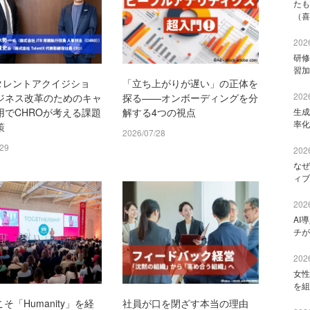
たも
（喜
2026
研修
習加
のタレントアクイジショ
「立ち上がりが遅い」の正体を
2026
ジネス改革のためのキャ
探る——オンボーディングを分
生成
用でCHROが考える課題
解する4つの視点
率化
策
2026/07/28
/29
2026
なぜ
ィブ
2026
AI
チが
2026
女性
を組
こそ「Humanity」を経
社員が口を閉ざす本当の理由