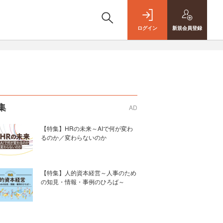
ログイン
新規
会員登録
集
AD
【特集】HRの未来～AIで何が変わ
るのか／変わらないのか
【特集】人的資本経営～人事のため
の知見・情報・事例のひろば～