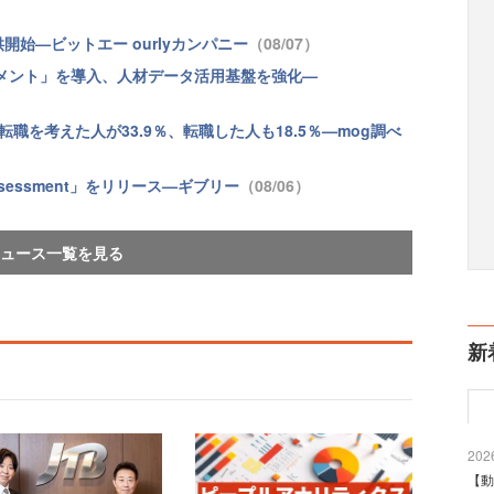
始—ビットエー ourlyカンパニー
（08/07）
ネジメント」を導入、人材データ活用基盤を強化—
職を考えた人が33.9％、転職した人も18.5％—mog調べ
Assessment」をリリース—ギブリー
（08/06）
ュース一覧を見る
新
2026
【動