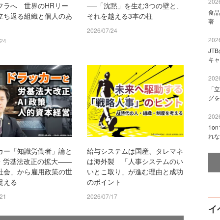
2026
フラへ 世界のHRリー
──「沈黙」を生む3つの壁と、
食品
立ち返る組織と個人のあ
それを越える3本の柱
著 
2026/07/24
2026
/24
JT
キャ
2026
「立
グを
2026
1o
れな
カー「知識労働者」論と
給与システムは国産、タレマネ
策・労基法改正の拡大——
は海外製 「人事システムのい
社会」から雇用政策の世
いとこ取り」が進む理由と成功
捉える
のポイント
/21
2026/07/17
イ