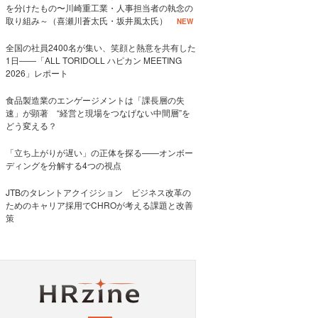
を分けたもの〜川崎重工業・人事担当者の執念の
取り組み～（喜瀬川蒼太氏・坂井風太氏）
NEW
全国の社員2400名が集い、笑顔と熱意を共有した
1日――「ALL TORIDOLL ハピカン MEETING
2026」レポート
食品製造業のエンゲージメントは「課長層の失
速」が顕著 “経営と現場をつなげない中間層”を
どう変える？
「立ち上がりが遅い」の正体を探る——オンボー
ディングを分解する4つの視点
JTBのタレントアクイジション ビジネス改革の
ためのキャリア採用でCHROが考える課題と改善
策