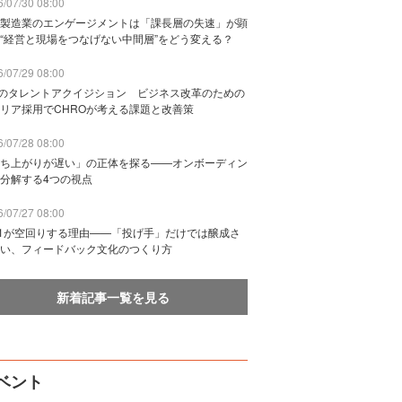
/07/30 08:00
製造業のエンゲージメントは「課長層の失速」が顕
“経営と現場をつなげない中間層”をどう変える？
/07/29 08:00
Bのタレントアクイジション ビジネス改革のための
リア採用でCHROが考える課題と改善策
/07/28 08:00
ち上がりが遅い」の正体を探る——オンボーディン
分解する4つの視点
/07/27 08:00
n1が空回りする理由——「投げ手」だけでは醸成さ
い、フィードバック文化のつくり方
新着記事一覧を見る
ベント