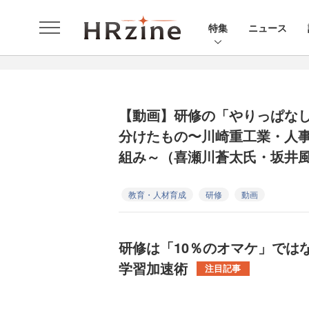
特集
ニュース
【動画】研修の「やりっぱな
分けたもの〜川崎重工業・人
組み～（喜瀬川蒼太氏・坂井
教育・人材育成
研修
動画
研修は「10％のオマケ」では
学習加速術
注目記事