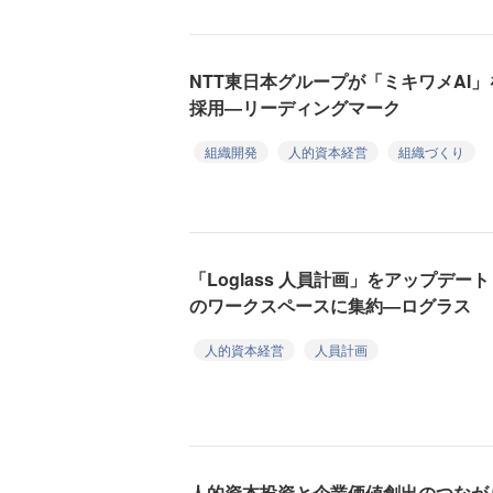
NTT東日本グループが「ミキワメAI
採用—リーディングマーク
組織開発
人的資本経営
組織づくり
「Loglass 人員計画」をアップデ
のワークスペースに集約—ログラス
人的資本経営
人員計画
人的資本投資と企業価値創出のつなが