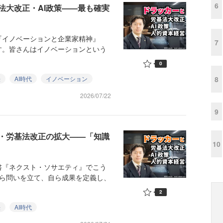
6
法大改正・AI政策——最も確実
イノベーションと企業家精神』
7
す。皆さんはイノベーションという
0
8
法
AI時代
イノベーション
2026/07/22
9
策・労基法改正の拡大——「知識
10
『ネクスト・ソサエティ』でこう
自ら問いを立て、自ら成果を定義し、
2
法
AI時代