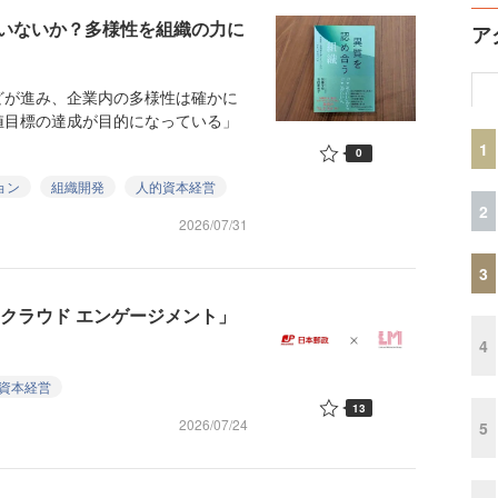
ていないか？多様性を組織の力に
ア
が進み、企業内の多様性は確かに
値目標の達成が目的になっている」
1
0
ョン
組織開発
人的資本経営
2
2026/07/31
3
クラウド エンゲージメント」
4
資本経営
13
2026/07/24
5