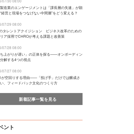
/07/30 08:00
製造業のエンゲージメントは「課長層の失速」が顕
“経営と現場をつなげない中間層”をどう変える？
/07/29 08:00
Bのタレントアクイジション ビジネス改革のための
リア採用でCHROが考える課題と改善策
/07/28 08:00
ち上がりが遅い」の正体を探る——オンボーディン
分解する4つの視点
/07/27 08:00
n1が空回りする理由——「投げ手」だけでは醸成さ
い、フィードバック文化のつくり方
新着記事一覧を見る
ベント