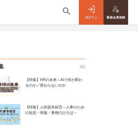
ログイン
新規
会員登録
集
AD
【特集】HRの未来～AIで何が変わ
るのか／変わらないのか
【特集】人的資本経営～人事のため
の知見・情報・事例のひろば～