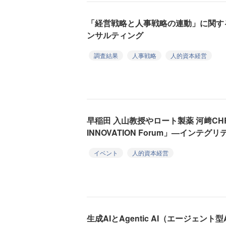
「経営戦略と人事戦略の連動」に関す
ンサルティング
調査結果
人事戦略
人的資本経営
早稲田 入山教授やロート製薬 河﨑CH
INNOVATION Forum」—インテ
イベント
人的資本経営
生成AIとAgentic AI（エージェン