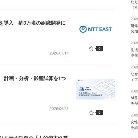
たも
（喜
2026
」を導入 約3万名の組織開発に
研修
習加
2026
0
生成
2026/07/14
率化
2026
なぜ
ート 計画・分析・影響試算を1つ
ィブ
2026
AI
チが
2026/06/23
0
2026
女性
を組
りを示す独自の「人的資本経営