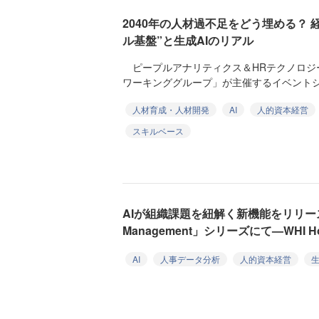
2040年の人材過不足をどう埋める？ 経
ル基盤”と生成AIのリアル
ピープルアナリティクス＆HRテクノロジ
ワーキンググループ」が主催するイベントシリー
人材育成・人材開発
AI
人的資本経営
スキルベース
AIが組織課題を紐解く新機能をリリース 「
Management」シリーズにて—WHI Hol
AI
人事データ分析
人的資本経営
生