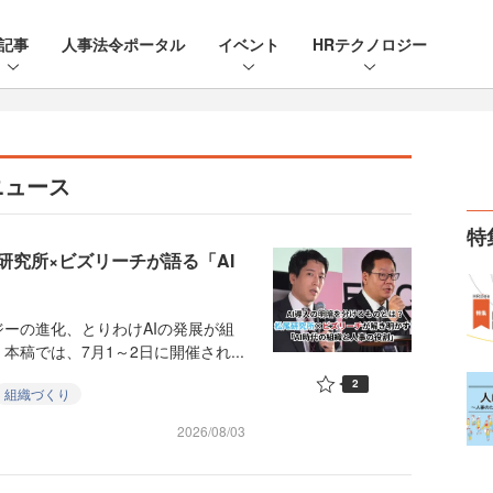
記事
人事法令ポータル
イベント
HRテクノロジー
ニュース
特
研究所×ビズリーチが語る「AI
ーの進化、とりわけAIの発展が組
稿では、7月1～2日に開催され...
2
組織づくり
2026/08/03