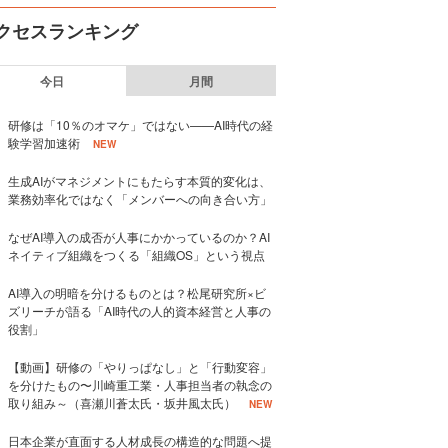
クセスランキング
今日
月間
研修は「10％のオマケ」ではない——AI時代の経
験学習加速術
NEW
生成AIがマネジメントにもたらす本質的変化は、
業務効率化ではなく「メンバーへの向き合い方」
なぜAI導入の成否が人事にかかっているのか？AI
ネイティブ組織をつくる「組織OS」という視点
AI導入の明暗を分けるものとは？松尾研究所×ビ
ズリーチが語る「AI時代の人的資本経営と人事の
役割」
【動画】研修の「やりっぱなし」と「行動変容」
を分けたもの〜川崎重工業・人事担当者の執念の
取り組み～（喜瀬川蒼太氏・坂井風太氏）
NEW
日本企業が直面する人材成長の構造的な問題へ提