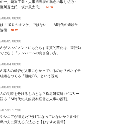
の〜川崎重工業・人事担当者の執念の取り組み～
瀬川蒼太氏・坂井風太氏）
NEW
/08/06 08:00
は「10％のオマケ」ではない——AI時代の経験学
速術
NEW
/08/05 08:00
AIがマネジメントにもたらす本質的変化は、業務効
ではなく「メンバーへの向き合い方」
/08/04 08:00
AI導入の成否が人事にかかっているのか？AIネイテ
組織をつくる「組織OS」という視点
/08/03 08:00
導入の明暗を分けるものとは？松尾研究所×ビズリー
語る「AI時代の人的資本経営と人事の役割」
/07/31 17:30
やシニアが増えた“だけ”になっていないか？多様性
織の力に変える方法とは【おすすめ書籍】