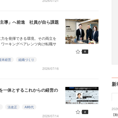
2026/07/21
現場主導」へ前進 社員が自ら課題
力を発揮できる環境。その両立を
。ワーキングペアレンツ向け転職サ
0
資本経営
組織づくり
2026/07/16
新
営を一体とするこれからの経営の
務
法改正
AI時代
2026
2
【動
2026/07/14