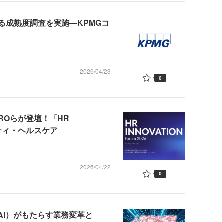
る成熟度調査を実施—KPMGコ
2026/04/23
0
ROらが登壇！「HR
グリティ・ヘルスケア
2026/04/22
0
ト型AI）がもたらす業務変革と