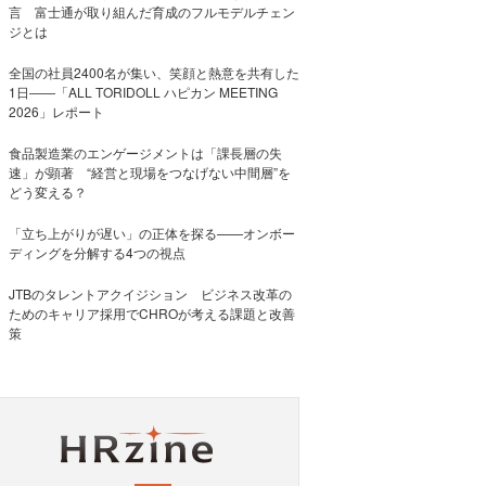
言 富士通が取り組んだ育成のフルモデルチェン
ジとは
全国の社員2400名が集い、笑顔と熱意を共有した
1日――「ALL TORIDOLL ハピカン MEETING
2026」レポート
食品製造業のエンゲージメントは「課長層の失
速」が顕著 “経営と現場をつなげない中間層”を
どう変える？
「立ち上がりが遅い」の正体を探る——オンボー
ディングを分解する4つの視点
JTBのタレントアクイジション ビジネス改革の
ためのキャリア採用でCHROが考える課題と改善
策