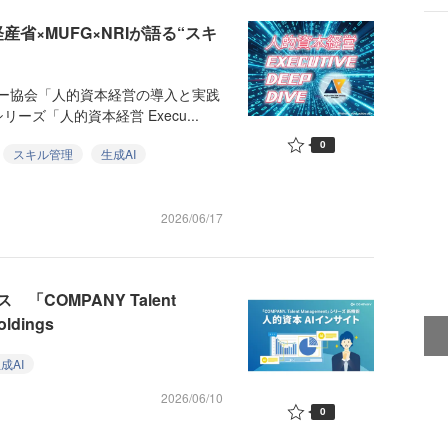
産省×MUFG×NRIが語る“スキ
ー協会「人的資本経営の導入と実践
ズ「人的資本経営 Execu...
0
スキル管理
生成AI
2026/06/17
COMPANY Talent
dings
成AI
2026/06/10
0