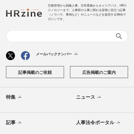
労務管理から戦略人事、日常業務からキャリアパス、HRテ
クノロジーまで、人事部や人事に関わる皆様に役立つ記事
（ノウハウ、事例など）やニュースなどを提供するWebマ
ガジンです。
メールバックナンバー
記事掲載のご依頼
広告掲載のご案内
特集
ニュース
記事
人事法令ポータル