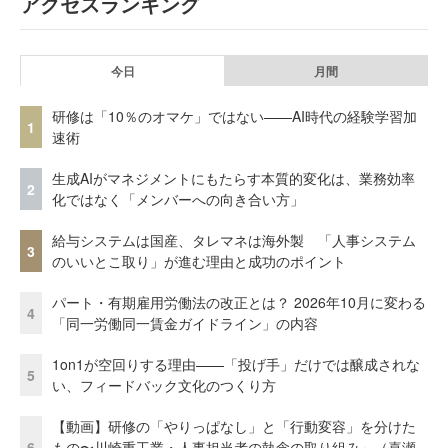
アクセスランキング
今日
月間
研修は「10％のオマケ」ではない——AI時代の経験学習加
1
速術
生成AIがマネジメントにもたらす本質的変化は、業務効率
2
化ではなく「メンバーへの向き合い方」
給与システムは国産、タレマネは海外製 「人事システム
3
のいいとこ取り」が進む理由と成功のポイント
パート・有期雇用労働法の改正とは？ 2026年10月に変わる
4
「同一労働同一賃金ガイドライン」の内容
1on1が空回りする理由——「投げ手」だけでは醸成されな
5
い、フィードバック文化のつくり方
【動画】研修の「やりっぱなし」と「行動変容」を分けた
6
もの〜川崎重工業・人事担当者の執念の取り組み～（喜瀬