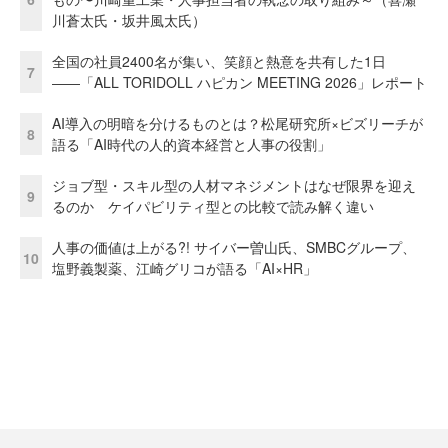
川蒼太氏・坂井風太氏）
全国の社員2400名が集い、笑顔と熱意を共有した1日
7
――「ALL TORIDOLL ハピカン MEETING 2026」レポート
AI導入の明暗を分けるものとは？松尾研究所×ビズリーチが
8
語る「AI時代の人的資本経営と人事の役割」
ジョブ型・スキル型の人材マネジメントはなぜ限界を迎え
9
るのか ケイパビリティ型との比較で読み解く違い
人事の価値は上がる?! サイバー曽山氏、SMBCグループ、
10
塩野義製薬、江崎グリコが語る「AI×HR」