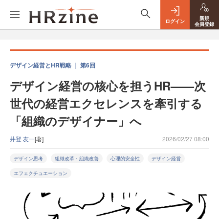
新規
ログイン
会員登録
デザイン経営とHR戦略 ｜ 第6回
デザイン経営の核心を担うHR——次
世代の経営エクセレンスを牽引する
「組織のデザイナー」へ
井登 友一
[著]
2026/02/27 08:00
デザイン思考
組織改革・組織改善
心理的安全性
デザイン経営
エフェクチュエーション