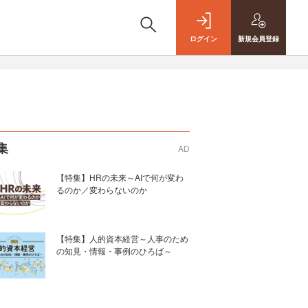
ログイン
新規
会員登録
集
AD
【特集】HRの未来～AIで何が変わ
るのか／変わらないのか
【特集】人的資本経営～人事のため
の知見・情報・事例のひろば～