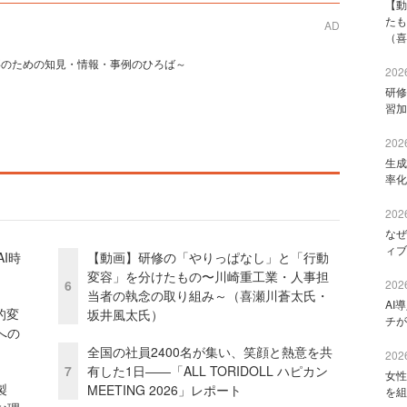
【動
たも
AD
（喜
事のための知見・情報・事例のひろば～
2026
研修
習加
2026
生成
率化
2026
なぜ
ィブ
I時
【動画】研修の「やりっぱなし」と「行動
変容」を分けたもの〜川崎重工業・人事担
6
2026
当者の執念の取り組み～（喜瀬川蒼太氏・
AI
的変
坂井風太氏）
チが
への
全国の社員2400名が集い、笑顔と熱意を共
2026
7
有した1日――「ALL TORIDOLL ハピカン
女性
外製
MEETING 2026」レポート
を組