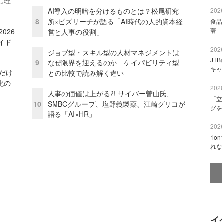
む理
AI導入の明暗を分けるものとは？松尾研究
2026
8
所×ビズリーチが語る「AI時代の人的資本経
食品
著 
026
営と人事の役割」
イド
2026
ジョブ型・スキル型の人材マネジメントは
JT
9
なぜ限界を迎えるのか ケイパビリティ型
キャ
」だけ
との比較で読み解く違い
化の
2026
人事の価値は上がる?! サイバー曽山氏、
「立
10
SMBCグループ、塩野義製薬、江崎グリコが
グを
語る「AI×HR」
2026
1o
れな
イ