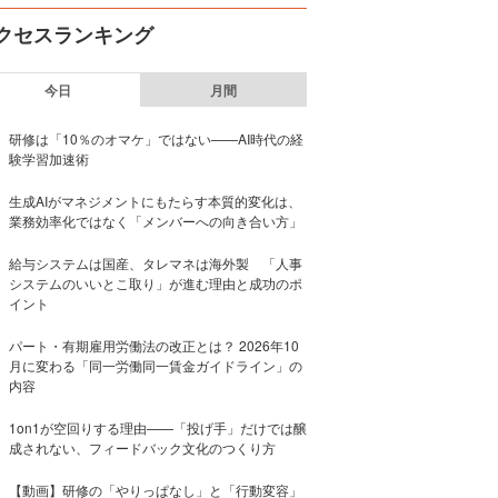
クセスランキング
今日
月間
研修は「10％のオマケ」ではない——AI時代の経
験学習加速術
生成AIがマネジメントにもたらす本質的変化は、
業務効率化ではなく「メンバーへの向き合い方」
給与システムは国産、タレマネは海外製 「人事
システムのいいとこ取り」が進む理由と成功のポ
イント
パート・有期雇用労働法の改正とは？ 2026年10
月に変わる「同一労働同一賃金ガイドライン」の
内容
1on1が空回りする理由——「投げ手」だけでは醸
成されない、フィードバック文化のつくり方
【動画】研修の「やりっぱなし」と「行動変容」