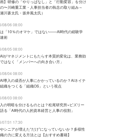
画】研修の「やりっぱなし」と「行動変容」を分け
の〜川崎重工業・人事担当者の執念の取り組み～
瀬川蒼太氏・坂井風太氏）
/08/06 08:00
は「10％のオマケ」ではない——AI時代の経験学
速術
/08/05 08:00
AIがマネジメントにもたらす本質的変化は、業務効
ではなく「メンバーへの向き合い方」
/08/04 08:00
AI導入の成否が人事にかかっているのか？AIネイテ
組織をつくる「組織OS」という視点
/08/03 08:00
導入の明暗を分けるものとは？松尾研究所×ビズリー
語る「AI時代の人的資本経営と人事の役割」
/07/31 17:30
やシニアが増えた“だけ”になっていないか？多様性
織の力に変える方法とは【おすすめ書籍】