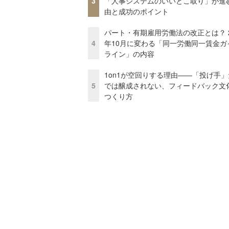
3
「人事システムのいいとこ取り」が進
由と成功のポイント
パート・有期雇用労働法の改正とは？ 2
4
年10月に変わる「同一労働同一賃金ガ
ライン」の内容
1on1が空回りする理由——「投げ手
5
では醸成されない、フィードバック文
つくり方