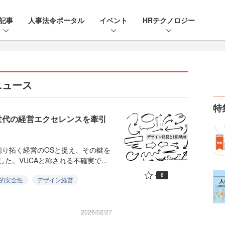
記事
人事法令ポータル
イベント
HRテクノロジー
ニュース
特
世代の経営エクセレンスを牽引
り拓く経営のOSと捉え、その鍵を
た。VUCAと称される不確実で...
0
的安全性
デザイン経営
2026/02/27