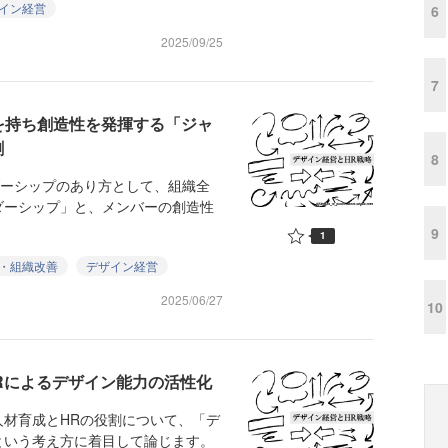
イン経営
6
2025/09/25
7
を持ち創造性を発揮する「ジャ
割
8
ダーシップのあり方として、組織全
ダーシップ」と、メンバーの創造性
9
1
・組織改善
デザイン経営
2025/06/27
10
Rによるデザイン能力の活性化
材育成とHRの役割について、「デ
という考え方に着目して論じます。