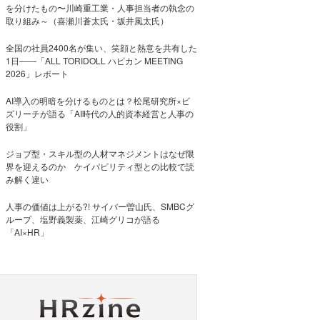
を分けたもの〜川崎重工業・人事担当者の執念の
取り組み～（喜瀬川蒼太氏・坂井風太氏）
全国の社員2400名が集い、笑顔と熱意を共有した
1日――「ALL TORIDOLL ハピカン MEETING
2026」レポート
AI導入の明暗を分けるものとは？松尾研究所×ビ
ズリーチが語る「AI時代の人的資本経営と人事の
役割」
ジョブ型・スキル型の人材マネジメントはなぜ限
界を迎えるのか ケイパビリティ型との比較で読
み解く違い
人事の価値は上がる?! サイバー曽山氏、SMBCグ
ループ、塩野義製薬、江崎グリコが語る
「AI×HR」