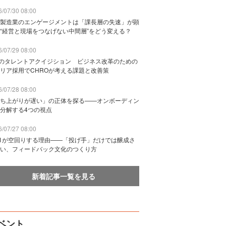
/07/30 08:00
製造業のエンゲージメントは「課長層の失速」が顕
“経営と現場をつなげない中間層”をどう変える？
/07/29 08:00
Bのタレントアクイジション ビジネス改革のための
リア採用でCHROが考える課題と改善策
/07/28 08:00
ち上がりが遅い」の正体を探る——オンボーディン
分解する4つの視点
/07/27 08:00
n1が空回りする理由——「投げ手」だけでは醸成さ
い、フィードバック文化のつくり方
新着記事一覧を見る
ベント