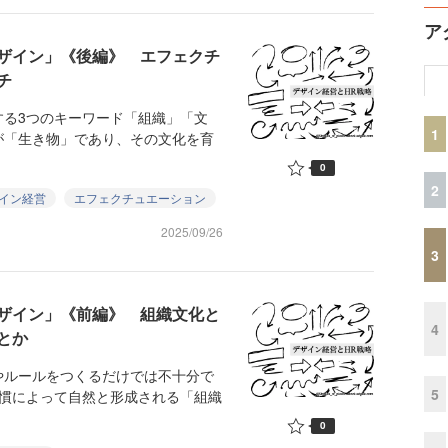
ア
ザイン」《後編》 エフェクチ
チ
る3つのキーワード「組織」「文
1
が「生き物」であり、その文化を育
0
2
イン経営
エフェクチュエーション
2025/09/26
3
ザイン」《前編》 組織文化と
4
とか
ルールをつくるだけでは不十分で
5
習慣によって自然と形成される「組織
0