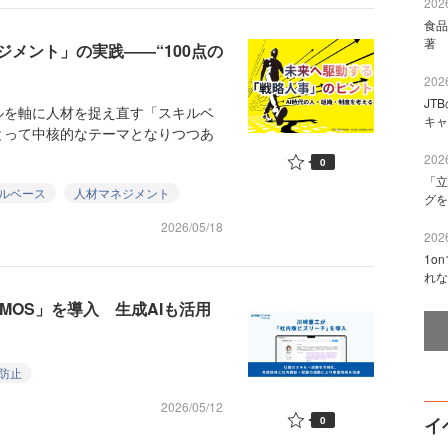
2026
食品
著 
ジメント」の実践――“100点の
2026
JT
を軸に人材を捉え直す「スキルベ
キャ
とって中核的なテーマとなりつつあ
2026
0
「立
ルベース
人材マネジメント
グを
2026/05/18
2026
1o
れな
RMOS」を導入 生成AIも活用
防止
2026/05/12
イ
0