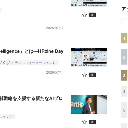
ア
0
2026/07/17
1
ligence」とは—HRzine Day
2
AX（AIトランスフォーメーション）
2026/07/14
3
0
4
材戦略を支援する新たなAIプロ
5
ージェント
0