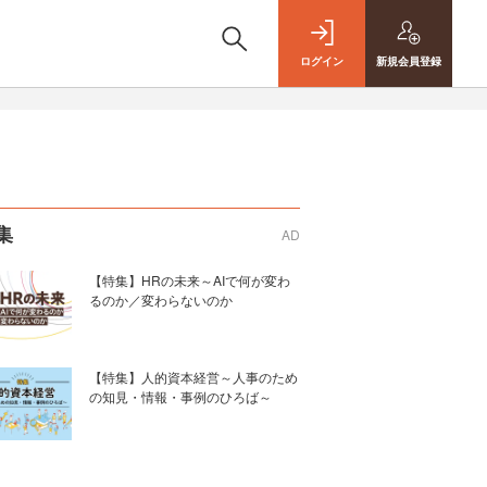
ログイン
新規
会員登録
集
AD
【特集】HRの未来～AIで何が変わ
るのか／変わらないのか
【特集】人的資本経営～人事のため
の知見・情報・事例のひろば～