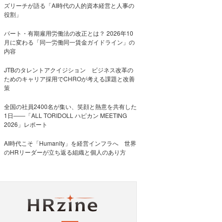
ズリーチが語る「AI時代の人的資本経営と人事の
役割」
パート・有期雇用労働法の改正とは？ 2026年10
月に変わる「同一労働同一賃金ガイドライン」の
内容
JTBのタレントアクイジション ビジネス改革の
ためのキャリア採用でCHROが考える課題と改善
策
全国の社員2400名が集い、笑顔と熱意を共有した
1日――「ALL TORIDOLL ハピカン MEETING
2026」レポート
AI時代こそ「Humanity」を経営インフラへ 世界
のHRリーダーが立ち返る組織と個人のあり方