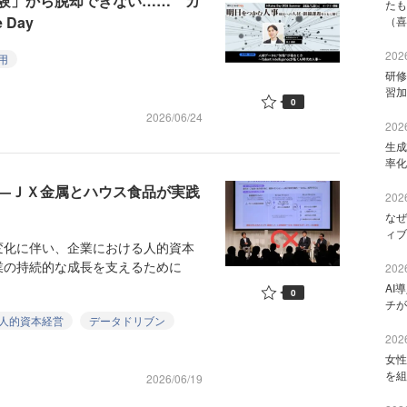
験」から脱却できない…… カ
たも
Day
（喜
2026
用
研修
習加
0
2026/06/24
2026
生成
率化
——ＪＸ金属とハウス食品が実践
2026
なぜ
ィブ
化に伴い、企業における人的資本
業の持続的な成長を支えるために
2026
AI
0
チが
人的資本経営
データドリブン
2026
女性
を組
2026/06/19