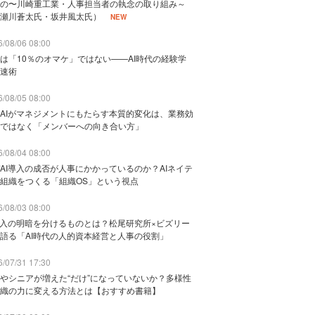
の〜川崎重工業・人事担当者の執念の取り組み～
瀬川蒼太氏・坂井風太氏）
NEW
/08/06 08:00
は「10％のオマケ」ではない——AI時代の経験学
速術
/08/05 08:00
AIがマネジメントにもたらす本質的変化は、業務効
ではなく「メンバーへの向き合い方」
/08/04 08:00
AI導入の成否が人事にかかっているのか？AIネイテ
組織をつくる「組織OS」という視点
/08/03 08:00
導入の明暗を分けるものとは？松尾研究所×ビズリー
語る「AI時代の人的資本経営と人事の役割」
/07/31 17:30
やシニアが増えた“だけ”になっていないか？多様性
織の力に変える方法とは【おすすめ書籍】