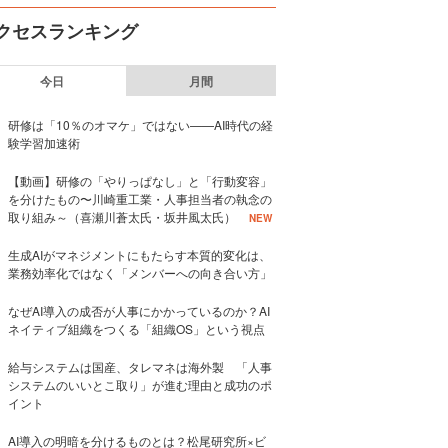
クセスランキング
今日
月間
研修は「10％のオマケ」ではない——AI時代の経
験学習加速術
【動画】研修の「やりっぱなし」と「行動変容」
を分けたもの〜川崎重工業・人事担当者の執念の
取り組み～（喜瀬川蒼太氏・坂井風太氏）
NEW
生成AIがマネジメントにもたらす本質的変化は、
業務効率化ではなく「メンバーへの向き合い方」
なぜAI導入の成否が人事にかかっているのか？AI
ネイティブ組織をつくる「組織OS」という視点
給与システムは国産、タレマネは海外製 「人事
システムのいいとこ取り」が進む理由と成功のポ
イント
AI導入の明暗を分けるものとは？松尾研究所×ビ