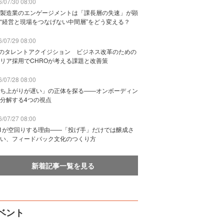
/07/30 08:00
製造業のエンゲージメントは「課長層の失速」が顕
“経営と現場をつなげない中間層”をどう変える？
/07/29 08:00
Bのタレントアクイジション ビジネス改革のための
リア採用でCHROが考える課題と改善策
/07/28 08:00
ち上がりが遅い」の正体を探る——オンボーディン
分解する4つの視点
/07/27 08:00
n1が空回りする理由——「投げ手」だけでは醸成さ
い、フィードバック文化のつくり方
新着記事一覧を見る
ベント