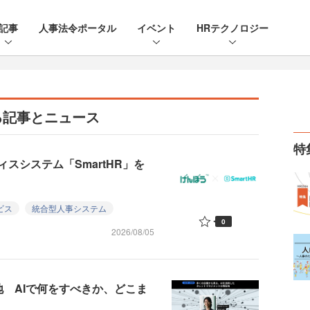
記事
人事法令ポータル
イベント
HRテクノロジー
る記事とニュース
特
スシステム「SmartHR」を
ビス
統合型人事システム
0
2026/08/05
地 AIで何をすべきか、どこま