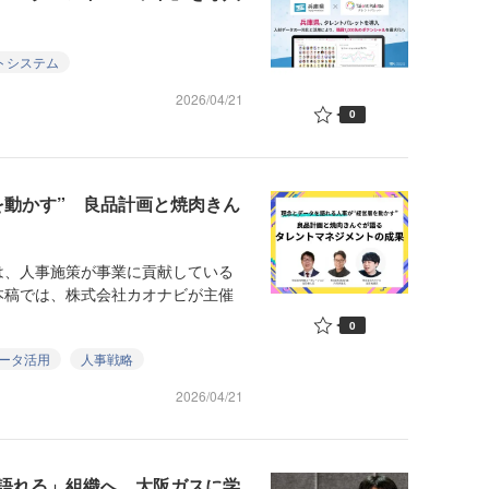
トシステム
2026/04/21
0
を動かす” 良品計画と焼肉きん
、人事施策が事業に貢献している
本稿では、株式会社カオナビが主催
0
ータ活用
人事戦略
2026/04/21
語れる」組織へ 大阪ガスに学