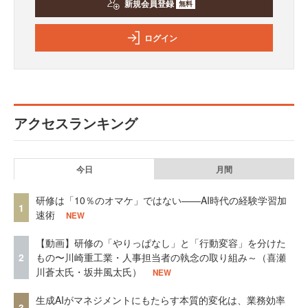
新規会員登録
無料
ログイン
アクセスランキング
今日
月間
研修は「10％のオマケ」ではない——AI時代の経験学習加
1
速術
NEW
【動画】研修の「やりっぱなし」と「行動変容」を分けた
2
もの〜川崎重工業・人事担当者の執念の取り組み～（喜瀬
川蒼太氏・坂井風太氏）
NEW
生成AIがマネジメントにもたらす本質的変化は、業務効率
3