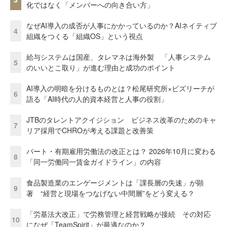
化ではなく「メンバーへの向き合い方」
なぜAI導入の成否が人事にかかっているのか？AIネイティブ
4
組織をつくる「組織OS」という視点
給与システムは国産、タレマネは海外製 「人事システム
5
のいいとこ取り」が進む理由と成功のポイント
AI導入の明暗を分けるものとは？松尾研究所×ビズリーチが
6
語る「AI時代の人的資本経営と人事の役割」
JTBのタレントアクイジション ビジネス改革のためのキャ
7
リア採用でCHROが考える課題と改善策
パート・有期雇用労働法の改正とは？ 2026年10月に変わる
8
「同一労働同一賃金ガイドライン」の内容
食品製造業のエンゲージメントは「課長層の失速」が顕
9
著 “経営と現場をつなげない中間層”をどう変える？
「労基法大改正」で労務管理と経営戦略が接続 その対応
10
になぜ「TeamSpirit」が最適なのか？