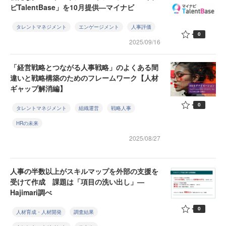
ビTalentBase」を10月提供—マイナビ
タレントマネジメント
エンゲージメント
人事評価
0
2025/09/16
「経営戦略とつながる人事戦略」のよくある間
違いと戦略構築のためのフレームワーク【人材
ギャップ解消編】
0
タレントマネジメント
組織運営
戦略人事
HRの未来
2025/08/27
人事の半数以上がスキルマップを外部の支援を
受けて作成 課題は「項目の洗い出し」—
Hajimari調べ
0
人材育成・人材開発
調査結果