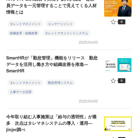
員データを一元管理することで見えてくる人材
情報とは
0
タレントマネジメント
エンゲージメント
組織改革・組織改善
タレントマネジメントシステム
2025/04/03
SmartHRが「勤怠管理」機能をリリース 勤怠
データを活用し働き方や組織改善を推進—
SmartHR
0
タレントマネジメント
勤怠管理システム
人事データ活用
2025/04/02
今年取り組む人事施策は「給与の透明性」が最
多 次点はタレマネシステムの導入・運用—
jinjer調べ