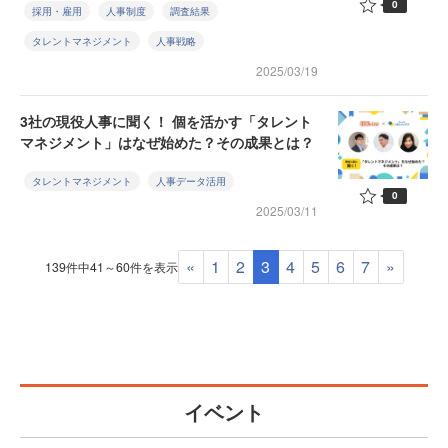
0
採用・雇用
人事制度
調査結果
タレントマネジメント
人事戦略
2025/03/19
3社の現役人事に聞く！ 個を活かす「タレント
マネジメント」はなぜ始めた？その成果とは？
タレントマネジメント
人事データ活用
0
2025/03/11
«
1
2
3
4
5
6
7
»
139件中41～60件を表示
イベント