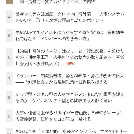
「同一労働同一賃金ガイドライン」の内容
給与システムは国産、タレマネは海外製 「人事システム
4
のいいとこ取り」が進む理由と成功のポイント
生成AIがマネジメントにもたらす本質的変化は、業務効率
5
化ではなく「メンバーへの向き合い方」
【動画】研修の「やりっぱなし」と「行動変容」を分けた
6
もの〜川崎重工業・人事担当者の執念の取り組み～（喜瀬
川蒼太氏・坂井風太氏）
NEW
ドラッカー「知識労働者」論とAI政策・労基法改正の拡大
7
——「知識社会」から雇用政策の世界観を捉える
ジョブ型・スキル型の人材マネジメントはなぜ限界を迎え
8
るのか ケイパビリティ型との比較で読み解く違い
人事の価値は上がる?! サイバー曽山氏、SMBCグループ、
9
塩野義製薬、江崎グリコが語る「AI×HR」
AI時代こそ「Humanity」を経営インフラへ 世界のHRリー