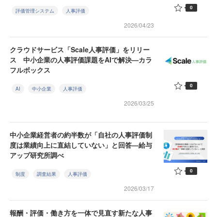
0
評価管理システム
人事評価
2026/04/23
クラウドサービス「Scale人事評価」をリリー
ス 中小企業の人事評価課題をAIで解決—カラ
フルボックス
0
AI
中小企業
人事評価
2026/03/25
中小企業経営者の約半数が「自社の人事評価制
度は業績向上に直結していない」と回答—給与
アップ研究所調べ
0
制度
調査結果
人事評価
2026/03/17
報酬・評価・働き方を一体で見直す新たな人事