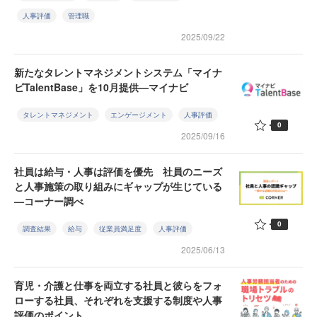
人事評価
管理職
2025/09/22
新たなタレントマネジメントシステム「マイナ
ビTalentBase」を10月提供—マイナビ
タレントマネジメント
エンゲージメント
人事評価
0
2025/09/16
社員は給与・人事は評価を優先 社員のニーズ
と人事施策の取り組みにギャップが生じている
—コーナー調べ
0
調査結果
給与
従業員満足度
人事評価
2025/06/13
育児・介護と仕事を両立する社員と彼らをフォ
ローする社員、それぞれを支援する制度や人事
評価のポイント