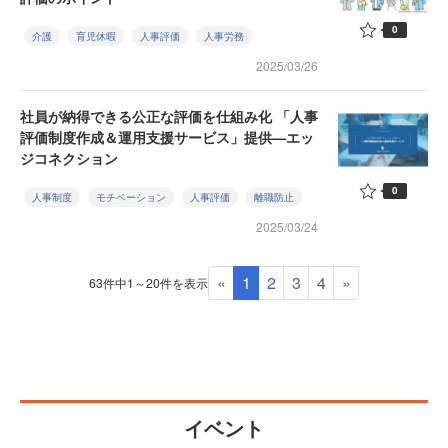
0
介護
育児休暇
人事評価
人事労務
2025/03/26
社員が納得できる公正な評価を仕組み化 「人事
評価制度作成＆運用支援サービス」提供—エッ
ジコネクション
0
人事制度
モチベーション
人事評価
離職防止
2025/03/24
«
1
2
3
4
»
63件中1～20件を表示
イベント