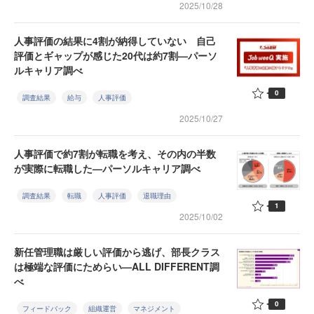
2025/10/28
人事評価の結果に4割が納得していない 自己
評価とギャップが感じた20代は約7割—パーソ
ルキャリア調べ
0
調査結果
給与
人事評価
2025/10/27
人事評価で約7割が転職を考え、その内の半数
が実際に転職した—パーソルキャリア調べ
調査結果
転職
人事評価
退職理由
1
2025/10/02
新任管理職は厳しい評価から逃げ、部長クラス
は極端な評価にためらい—ALL DIFFERENT調
べ
0
フィードバック
組織運営
マネジメント