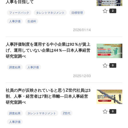
人事を目指して
2
フィードバック
タレントマネジメント
目標管理
人事評価
生成AI
2026/01/14
人事評価制度を運用する中小企業は92％が賃上
げ、運用していない企業は44％—日本人事経営
研究室調べ
0
調査結果
人事評価
2025/12/03
社員の声が反映されていると思うZ世代社員は3
割、人事・経営者は7割と乖離—日本人事経営
研究室調べ
0
調査結果
タレントマネジメント
Z世代
人事評価