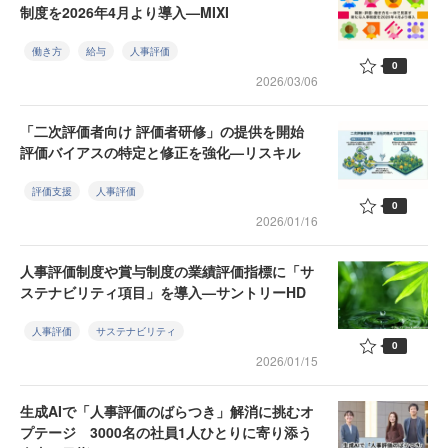
制度を2026年4月より導入—MIXI
働き方
給与
人事評価
0
2026/03/06
「二次評価者向け 評価者研修」の提供を開始
評価バイアスの特定と修正を強化—リスキル
評価支援
人事評価
0
2026/01/16
人事評価制度や賞与制度の業績評価指標に「サ
ステナビリティ項目」を導入—サントリーHD
人事評価
サステナビリティ
0
2026/01/15
生成AIで「人事評価のばらつき」解消に挑むオ
プテージ 3000名の社員1人ひとりに寄り添う