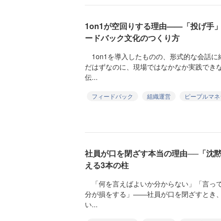
1on1が空回りする理由——「投げ手
ードバック文化のつくり方
1on1を導入したものの、形式的な会話に
だはずなのに、現場ではなかなか実践でき
伝...
フィードバック
組織運営
ピープルマネ
社員が口を閉ざす本当の理由──「沈
える3本の柱
「何を言えばよいか分からない」「言って
分が損をする」——社員が口を閉ざすとき
い...