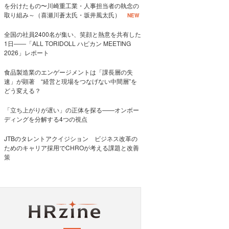
を分けたもの〜川崎重工業・人事担当者の執念の
取り組み～（喜瀬川蒼太氏・坂井風太氏）
NEW
全国の社員2400名が集い、笑顔と熱意を共有した
1日――「ALL TORIDOLL ハピカン MEETING
2026」レポート
食品製造業のエンゲージメントは「課長層の失
速」が顕著 “経営と現場をつなげない中間層”を
どう変える？
「立ち上がりが遅い」の正体を探る——オンボー
ディングを分解する4つの視点
JTBのタレントアクイジション ビジネス改革の
ためのキャリア採用でCHROが考える課題と改善
策