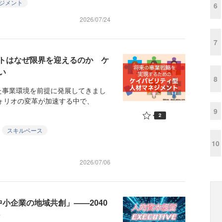
ジメント
6
2026/07/24
7
トはなぜ限界を迎えるのか ケ
い
8
事業環境を前提に発展してきまし
フォリオの変革が加速する中で、
9
2
スキルベース
10
2026/07/06
小企業の地域共創」——2040