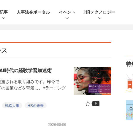
記事
人事法令ポータル
イベント
HRテクノロジー
ース
特
AI時代の経験学習加速術
施される取り組みです。昨今で
グの国策などを背景に、eラーニング
0
戦略人事
HRの未来
2026/08/06