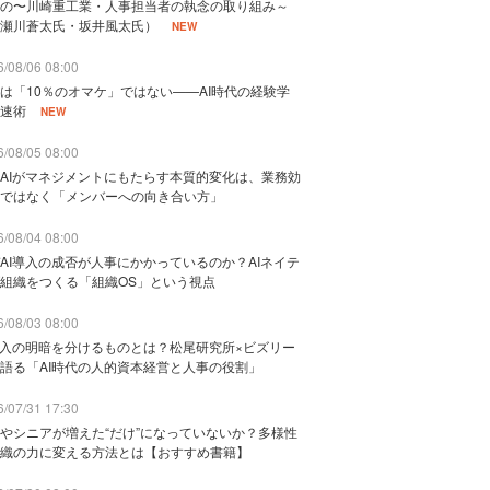
の〜川崎重工業・人事担当者の執念の取り組み～
瀬川蒼太氏・坂井風太氏）
NEW
/08/06 08:00
は「10％のオマケ」ではない——AI時代の経験学
速術
NEW
/08/05 08:00
AIがマネジメントにもたらす本質的変化は、業務効
ではなく「メンバーへの向き合い方」
/08/04 08:00
AI導入の成否が人事にかかっているのか？AIネイテ
組織をつくる「組織OS」という視点
/08/03 08:00
導入の明暗を分けるものとは？松尾研究所×ビズリー
語る「AI時代の人的資本経営と人事の役割」
/07/31 17:30
やシニアが増えた“だけ”になっていないか？多様性
織の力に変える方法とは【おすすめ書籍】