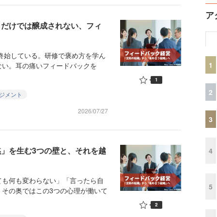
ア
」だけでは醸成されない、フィ
終始している。研修で褒め方を学ん
1
ない。耳の痛いフィードバックを
1
2
ジメント
2026/07/27
3
黙」を生む3つの壁と、それを越
4
も何も変わらない」「言ったら自
5
、その奥ではこの3つの心理が働いて
2