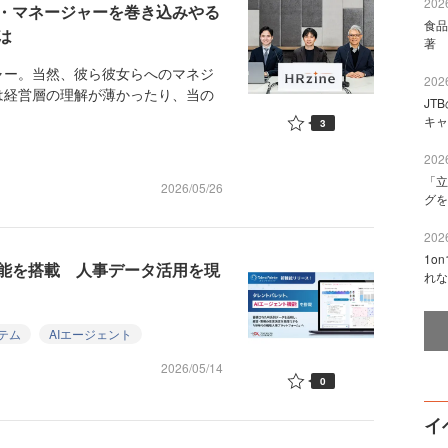
2026
・マネージャーを巻き込みやる
食品
は
著 
ー。当然、彼ら彼女らへのマネジ
2026
は経営層の理解が薄かったり、当の
JT
キャ
3
2026
「立
2026/05/26
グを
2026
1o
機能を搭載 人事データ活用を現
れな
テム
AIエージェント
2026/05/14
0
イ