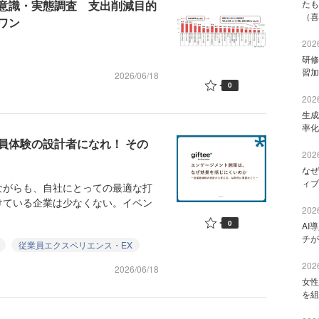
意識・実態調査 支出削減目的
たも
（喜
ワン
2026
研修
習加
2026/06/18
0
2026
生成
率化
員体験の設計者になれ！ その
2026
なぜ
ィブ
がらも、自社にとっての最適な打
けている企業は少なくない。イベン
2026
0
AI
チが
従業員エクスペリエンス・EX
2026
2026/06/18
女性
を組