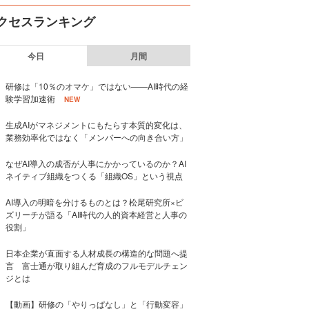
クセスランキング
今日
月間
研修は「10％のオマケ」ではない——AI時代の経
験学習加速術
NEW
生成AIがマネジメントにもたらす本質的変化は、
業務効率化ではなく「メンバーへの向き合い方」
なぜAI導入の成否が人事にかかっているのか？AI
ネイティブ組織をつくる「組織OS」という視点
AI導入の明暗を分けるものとは？松尾研究所×ビ
ズリーチが語る「AI時代の人的資本経営と人事の
役割」
日本企業が直面する人材成長の構造的な問題へ提
言 富士通が取り組んだ育成のフルモデルチェン
ジとは
【動画】研修の「やりっぱなし」と「行動変容」