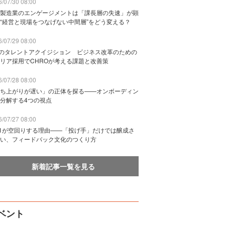
/07/30 08:00
製造業のエンゲージメントは「課長層の失速」が顕
“経営と現場をつなげない中間層”をどう変える？
/07/29 08:00
Bのタレントアクイジション ビジネス改革のための
リア採用でCHROが考える課題と改善策
/07/28 08:00
ち上がりが遅い」の正体を探る——オンボーディン
分解する4つの視点
/07/27 08:00
n1が空回りする理由——「投げ手」だけでは醸成さ
い、フィードバック文化のつくり方
新着記事一覧を見る
ベント