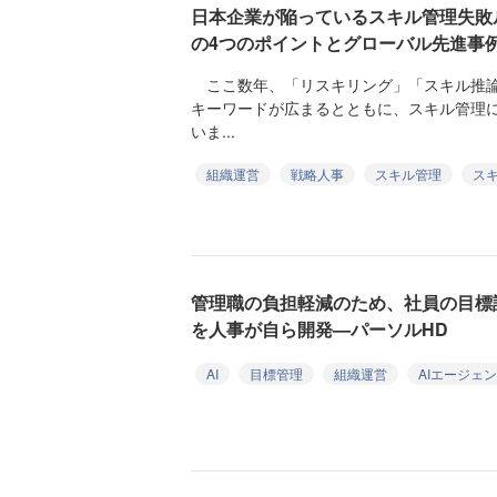
日本企業が陥っているスキル管理失敗
の4つのポイントとグローバル先進事
ここ数年、「リスキリング」「スキル推論
キーワードが広まるとともに、スキル管理
いま...
組織運営
戦略人事
スキル管理
ス
管理職の負担軽減のため、社員の目標
を人事が自ら開発—パーソルHD
AI
目標管理
組織運営
AIエージェ