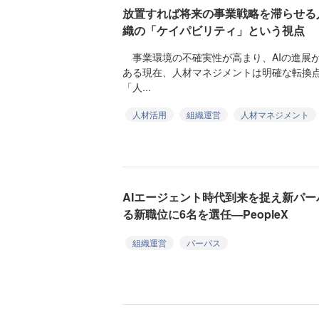
放置すれば将来の事業戦略を滞らせる
織の「ケイパビリティ」という視点
事業環境の不確実性が高まり、AIの進展
ある現在、人材マネジメントは明確な転換
「人...
人材活用
組織運営
人材マネジメント
AIエージェント時代到来を捉え新パ
る新職位に6名を選任—PeopleX
組織運営
パーパス