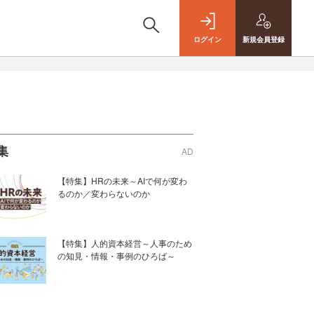
ログイン
新規
会員登録
集
AD
【特集】HRの未来～AIで何が変わ
るのか／変わらないのか
【特集】人的資本経営～人事のため
の知見・情報・事例のひろば～