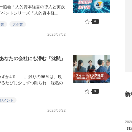
ー協会「人的資本経営の導入と実践
イベントシリーズ「人的資本経...
0
企業
大企業
2026/07/02
—あなたの会社にも潜む「沈黙」
ずか4％——。残りの96％は、現
がるたびに少しずつ削られ「沈黙の
3
新
ジメント
2026/06/22
2026
【動