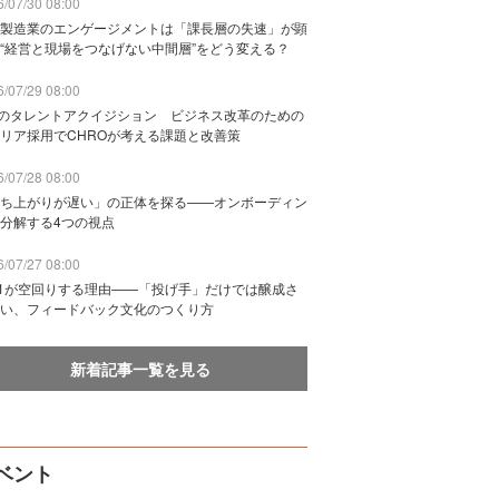
/07/30 08:00
製造業のエンゲージメントは「課長層の失速」が顕
“経営と現場をつなげない中間層”をどう変える？
/07/29 08:00
Bのタレントアクイジション ビジネス改革のための
リア採用でCHROが考える課題と改善策
/07/28 08:00
ち上がりが遅い」の正体を探る——オンボーディン
分解する4つの視点
/07/27 08:00
n1が空回りする理由——「投げ手」だけでは醸成さ
い、フィードバック文化のつくり方
新着記事一覧を見る
ベント