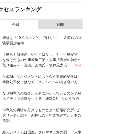
クセスランキング
今日
月間
研修は「10％のオマケ」ではない——AI時代の経
験学習加速術
【動画】研修の「やりっぱなし」と「行動変容」
を分けたもの〜川崎重工業・人事担当者の執念の
取り組み～（喜瀬川蒼太氏・坂井風太氏）
NEW
生成AIがマネジメントにもたらす本質的変化は、
業務効率化ではなく「メンバーへの向き合い方」
なぜAI導入の成否が人事にかかっているのか？AI
ネイティブ組織をつくる「組織OS」という視点
AI導入の明暗を分けるものとは？松尾研究所×ビ
ズリーチが語る「AI時代の人的資本経営と人事の
役割」
給与システムは国産、タレマネは海外製 「人事