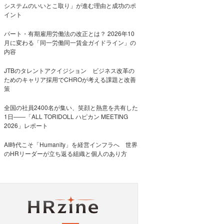
システムのいいとこ取り」が進む理由と成功のポ
イント
パート・有期雇用労働法の改正とは？ 2026年10
月に変わる「同一労働同一賃金ガイドライン」の
内容
JTBのタレントアクイジション ビジネス改革の
ためのキャリア採用でCHROが考える課題と改善
策
全国の社員2400名が集い、笑顔と熱意を共有した
1日――「ALL TORIDOLL ハピカン MEETING
2026」レポート
AI時代こそ「Humanity」を経営インフラへ 世界
のHRリーダーが立ち返る組織と個人のあり方