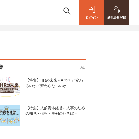
ログイン
新規
会員登録
集
AD
【特集】HRの未来～AIで何が変わ
るのか／変わらないのか
【特集】人的資本経営～人事のため
の知見・情報・事例のひろば～