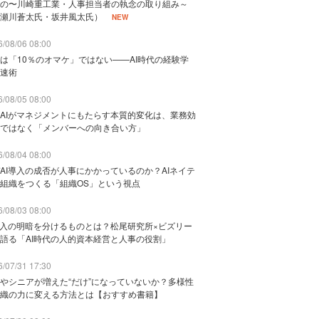
の〜川崎重工業・人事担当者の執念の取り組み～
瀬川蒼太氏・坂井風太氏）
NEW
/08/06 08:00
は「10％のオマケ」ではない——AI時代の経験学
速術
/08/05 08:00
AIがマネジメントにもたらす本質的変化は、業務効
ではなく「メンバーへの向き合い方」
/08/04 08:00
AI導入の成否が人事にかかっているのか？AIネイテ
組織をつくる「組織OS」という視点
/08/03 08:00
導入の明暗を分けるものとは？松尾研究所×ビズリー
語る「AI時代の人的資本経営と人事の役割」
/07/31 17:30
やシニアが増えた“だけ”になっていないか？多様性
織の力に変える方法とは【おすすめ書籍】