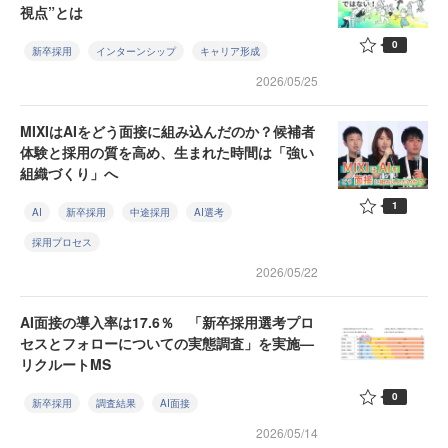
視点”とは
0
新卒採用
インターンシップ
キャリア形成
2026/05/25
MIXIはAIをどう面接に組み込んだのか？候補者
体験と採用の質を高め、生まれた時間は「強い
組織づくり」へ
1
AI
新卒採用
中途採用
AI選考
採用プロセス
2026/05/22
AI面接の導入率は17.6％ 「新卒採用選考プロ
セスとフォローについての実態調査」を実施—
リクルートMS
0
新卒採用
調査結果
AI面接
2026/05/14