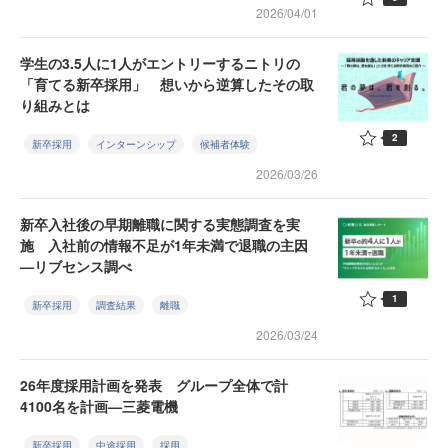
2026/04/01
学生の3.5人に1人がエントリーするニトリの
「育てる新卒採用」 想いから逆算したその取
り組みとは
2
新卒採用
インターンシップ
候補者体験
2026/03/26
新卒入社後の早期離職に関する実態調査を実
施 入社前の情報不足が1年未満で退職の主因
—リブセンス調べ
1
新卒採用
調査結果
離職
2026/03/24
26年度採用計画を発表 グループ全体で計
4100名を計画—三菱電機
新卒採用
中途採用
採用