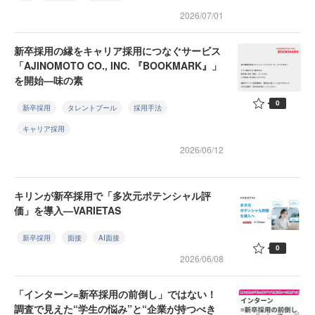
2026/07/01
新卒採用の縁をキャリア採用につなぐサービス
「AJINOMOTO CO., INC. 『BOOKMARK』」
を開始—味の素
0
新卒採用
タレントプール
採用手法
キャリア採用
2026/06/12
キリンが新卒採用で「多次元ポテンシャル評
価」を導入—VARIETAS
新卒採用
面接
AI面接
0
2026/06/08
「インターン=新卒採用の前倒し」ではない！
調査で見えた“学生の悩み”と“企業が持つべき