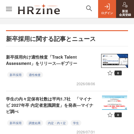
新規
ログイン
会員登録
新卒採用に関する記事とニュース
新卒採用向け適性検査「Track Talent
Assessment」をリリース—ギブリー
0
新卒採用
適性検査
2026/08/06
学生の内々定保有社数は平均1.7社 「マイナ
ビ 2027年卒 内定者意識調査」を発表—マイナ
ビ調べ
0
新卒採用
調査結果
内定・内々定
学生
2026/07/31