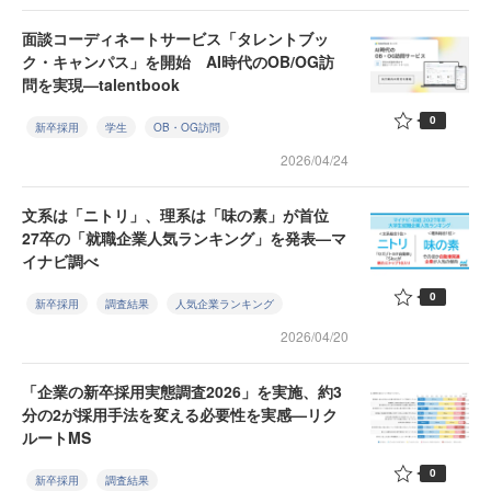
面談コーディネートサービス「タレントブッ
ク・キャンパス」を開始 AI時代のOB/OG訪
問を実現—talentbook
0
新卒採用
学生
OB・OG訪問
2026/04/24
文系は「ニトリ」、理系は「味の素」が首位
27卒の「就職企業人気ランキング」を発表—マ
イナビ調べ
0
新卒採用
調査結果
人気企業ランキング
2026/04/20
「企業の新卒採用実態調査2026」を実施、約3
分の2が採用手法を変える必要性を実感—リク
ルートMS
0
新卒採用
調査結果