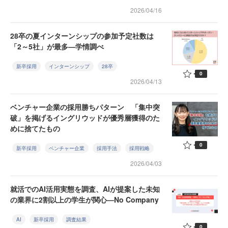
2026/04/16
28卒の夏インターンシップの参加予定社数は
「2～5社」が最多—学情調べ
新卒採用
インターンシップ
28卒
0
2026/04/13
ベンチャー企業の採用勝ちパターン 「集中突
破」を掲げるイングリウッドが優秀層獲得のた
めに捨てたもの
0
新卒採用
ベンチャー企業
採用手法
採用戦略
2026/04/03
就活でのAI活用実態を調査、AIが提案した未知
の業界に2割以上の学生が関心—No Company
AI
新卒採用
調査結果
0