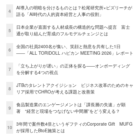
AI導入の明暗を分けるものとは？松尾研究所×ビズリーチが
4
語る「AI時代の人的資本経営と人事の役割」
日本企業が直面する人材成長の構造的な問題へ提言 富士
5
通が取り組んだ育成のフルモデルチェンジとは
全国の社員2400名が集い、笑顔と熱意を共有した1日
6
――「ALL TORIDOLL ハピカン MEETING 2026」レポート
「立ち上がりが遅い」の正体を探る——オンボーディング
7
を分解する4つの視点
JTBのタレントアクイジション ビジネス改革のためのキャ
8
リア採用でCHROが考える課題と改善策
食品製造業のエンゲージメントは「課長層の失速」が顕
9
著 “経営と現場をつなげない中間層”をどう変える？
3年間で案件数4倍というギフティのCorporate Gift MUFG
10
が採用したBtoE施策とは