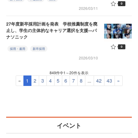
0
2026/03/11
27年度新卒採用計画を発表 学校推薦制度を廃
止し、学生の主体的なキャリア選択を支援—パ
ナソニック
0
採用・雇用
新卒採用
2026/03/10
849件中1～20件を表示
«
1
2
3
4
5
6
7
8
...
42
43
»
イベント