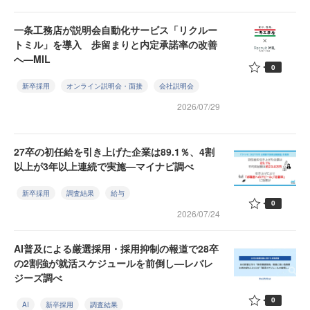
一条工務店が説明会自動化サービス「リクルー
トミル」を導入 歩留まりと内定承諾率の改善
へ—MIL
0
新卒採用
オンライン説明会・面接
会社説明会
2026/07/29
27卒の初任給を引き上げた企業は89.1％、4割
以上が3年以上連続で実施—マイナビ調べ
新卒採用
調査結果
給与
0
2026/07/24
AI普及による厳選採用・採用抑制の報道で28卒
の2割強が就活スケジュールを前倒し—レバレ
ジーズ調べ
0
AI
新卒採用
調査結果