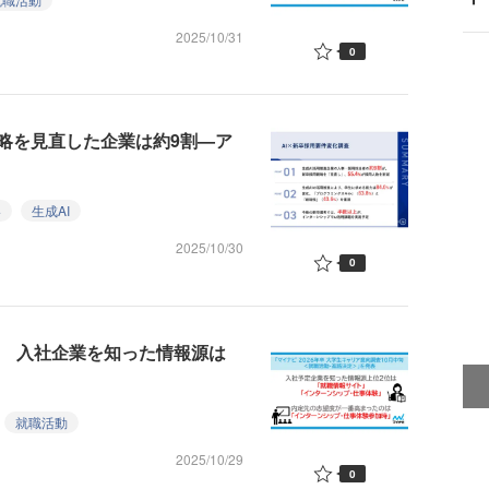
2025/10/31
0
略を見直した企業は約9割—ア
略
生成AI
2025/10/30
0
5％ 入社企業を知った情報源は
就職活動
2025/10/29
0