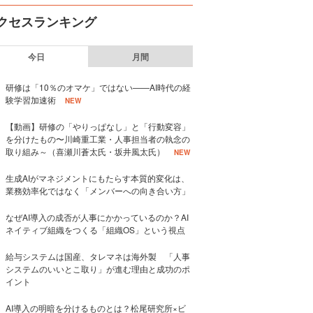
クセスランキング
今日
月間
研修は「10％のオマケ」ではない——AI時代の経
験学習加速術
NEW
【動画】研修の「やりっぱなし」と「行動変容」
を分けたもの〜川崎重工業・人事担当者の執念の
取り組み～（喜瀬川蒼太氏・坂井風太氏）
NEW
生成AIがマネジメントにもたらす本質的変化は、
業務効率化ではなく「メンバーへの向き合い方」
なぜAI導入の成否が人事にかかっているのか？AI
ネイティブ組織をつくる「組織OS」という視点
給与システムは国産、タレマネは海外製 「人事
システムのいいとこ取り」が進む理由と成功のポ
イント
AI導入の明暗を分けるものとは？松尾研究所×ビ