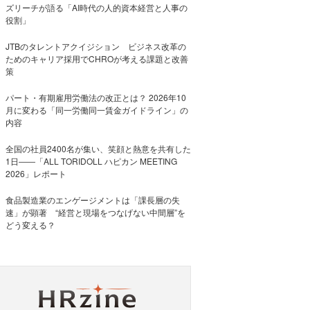
ズリーチが語る「AI時代の人的資本経営と人事の
役割」
JTBのタレントアクイジション ビジネス改革の
ためのキャリア採用でCHROが考える課題と改善
策
パート・有期雇用労働法の改正とは？ 2026年10
月に変わる「同一労働同一賃金ガイドライン」の
内容
全国の社員2400名が集い、笑顔と熱意を共有した
1日――「ALL TORIDOLL ハピカン MEETING
2026」レポート
食品製造業のエンゲージメントは「課長層の失
速」が顕著 “経営と現場をつなげない中間層”を
どう変える？