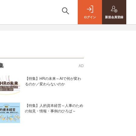
ログイン
新規
会員登録
集
AD
【特集】HRの未来～AIで何が変わ
るのか／変わらないのか
【特集】人的資本経営～人事のため
の知見・情報・事例のひろば～