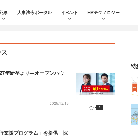
記事
人事法令ポータル
イベント
HRテクノロジー
ース
特
27年新卒より—オープンハウ
2025/12/19
0
行支援プログラム」を提供 採