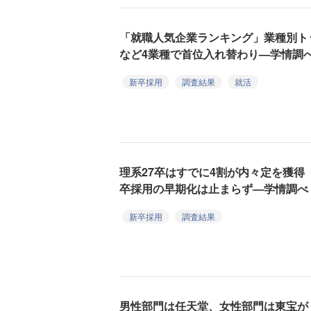
「就職人気企業ランキング」業種別トッ
など4業種で首位入れ替わり—学情調
新卒採用
調査結果
就活
理系27卒はすでに4割が内々定を獲得
卒採用の早期化は止まらず—学情調べ
新卒採用
調査結果
男性部門は任天堂、女性部門は東宝が