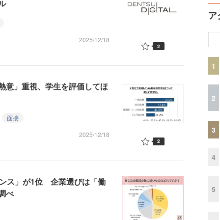
ル
ア
2025/12/18
2
1
熱意」重視、学生を評価してほ
2
面接
3
2025/12/18
2
4
ランス」が1位 企業選びは「働
5
調べ