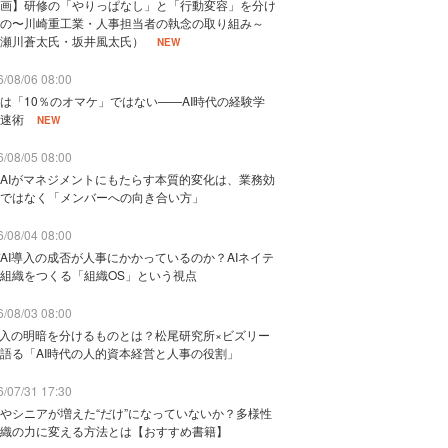
画】研修の「やりっぱなし」と「行動変容」を分け
の〜川崎重工業・人事担当者の執念の取り組み～
瀬川蒼太氏・坂井風太氏）
NEW
/08/06 08:00
は「10％のオマケ」ではない——AI時代の経験学
速術
NEW
/08/05 08:00
AIがマネジメントにもたらす本質的変化は、業務効
ではなく「メンバーへの向き合い方」
/08/04 08:00
AI導入の成否が人事にかかっているのか？AIネイテ
組織をつくる「組織OS」という視点
/08/03 08:00
導入の明暗を分けるものとは？松尾研究所×ビズリー
語る「AI時代の人的資本経営と人事の役割」
/07/31 17:30
やシニアが増えた“だけ”になっていないか？多様性
織の力に変える方法とは【おすすめ書籍】