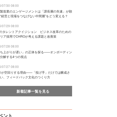
/07/30 08:00
製造業のエンゲージメントは「課長層の失速」が顕
“経営と現場をつなげない中間層”をどう変える？
/07/29 08:00
Bのタレントアクイジション ビジネス改革のための
リア採用でCHROが考える課題と改善策
/07/28 08:00
ち上がりが遅い」の正体を探る——オンボーディン
分解する4つの視点
/07/27 08:00
n1が空回りする理由——「投げ手」だけでは醸成さ
い、フィードバック文化のつくり方
新着記事一覧を見る
ベント