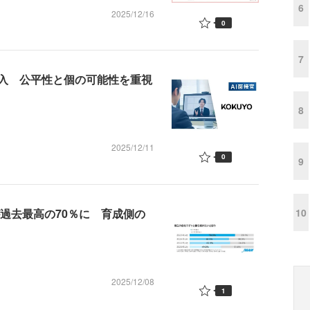
6
2025/12/16
0
7
導入 公平性と個の可能性を重視
8
2025/12/11
0
9
が過去最高の70％に 育成側の
10
2025/12/08
1