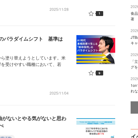
2026
2025/11/28
食品
1
著 
2026
JT
」のパラダイムシフト 基準は
キャ
2026
から塗り替えようとしています。米
「立
響を受けやすい職種において、若
グを
9
2026
1o
れな
2025/11/04
「軸がないとやる気がないと思わ
べ
イ
就職活動