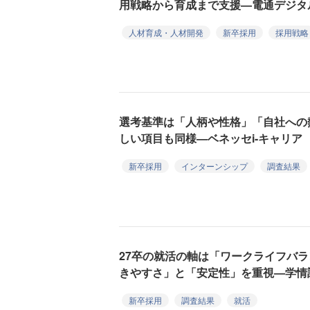
用戦略から育成まで支援—電通デジタ
人材育成・人材開発
新卒採用
採用戦略
選考基準は「人柄や性格」「自社への
しい項目も同様—ベネッセi-キャリア
新卒採用
インターンシップ
調査結果
27卒の就活の軸は「ワークライフバ
きやすさ」と「安定性」を重視—学情
新卒採用
調査結果
就活