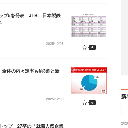
プ5を発表 JTB、日本製鉄
べ
2025/12/08
4
 全体の内々定率も約3割と新
新
2025/12/03
0
2026
トップ 27卒の「就職人気企業