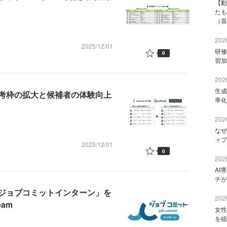
【動
たも
（喜
2026
2025/12/01
研修
0
習加
2026
生成
選考枠の拡大と候補者の体験向上
率化
2026
なぜ
ィブ
2025/12/01
0
2026
AI
チが
ジョブコミットインターン」を
2026
am
女性
を組