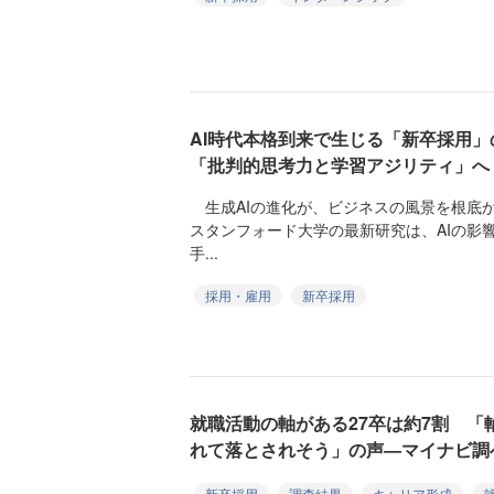
AI時代本格到来で生じる「新卒採用
「批判的思考力と学習アジリティ」へ
生成AIの進化が、ビジネスの風景を根底
スタンフォード大学の最新研究は、AIの影
手...
採用・雇用
新卒採用
就職活動の軸がある27卒は約7割 
れて落とされそう」の声—マイナビ調
新卒採用
調査結果
キャリア形成