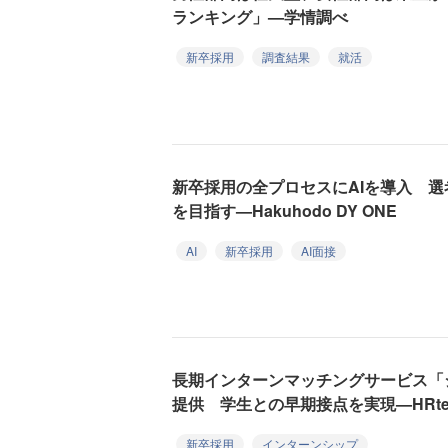
ランキング」—学情調べ
新卒採用
調査結果
就活
新卒採用の全プロセスにAIを導入 
を目指す—Hakuhodo DY ONE
AI
新卒採用
AI面接
長期インターンマッチングサービス「
提供 学生との早期接点を実現—HRte
新卒採用
インターンシップ