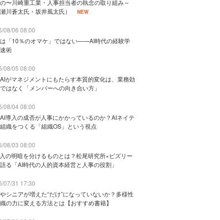
の〜川崎重工業・人事担当者の執念の取り組み～
瀬川蒼太氏・坂井風太氏）
NEW
/08/06 08:00
は「10％のオマケ」ではない——AI時代の経験学
速術
/08/05 08:00
AIがマネジメントにもたらす本質的変化は、業務効
ではなく「メンバーへの向き合い方」
/08/04 08:00
AI導入の成否が人事にかかっているのか？AIネイテ
組織をつくる「組織OS」という視点
/08/03 08:00
導入の明暗を分けるものとは？松尾研究所×ビズリー
語る「AI時代の人的資本経営と人事の役割」
/07/31 17:30
やシニアが増えた“だけ”になっていないか？多様性
織の力に変える方法とは【おすすめ書籍】