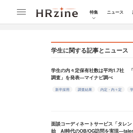
特集
ニュース
学生に関する記事とニュース
学生の内々定保有社数は平均1.7社 「
調査」を発表—マイナビ調べ
新卒採用
調査結果
内定・内々定
面談コーディネートサービス「タレン
始 AI時代のOB/OG訪問を実現—talen