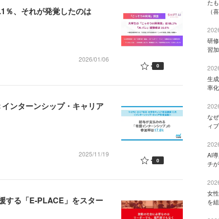
たも
.1％、それが発覚したのは
（喜
2026
研修
習加
2026/01/06
0
2026
生成
率化
月＜インターンシップ・キャリア
2026
なぜ
ィブ
2026
2025/11/19
AI
0
チが
2026
女性
する「E-PLACE」をスター
を組