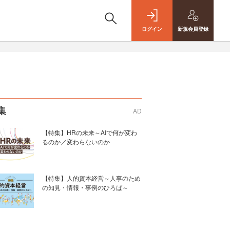
ログイン
新規
会員登録
集
AD
【特集】HRの未来～AIで何が変わ
るのか／変わらないのか
【特集】人的資本経営～人事のため
の知見・情報・事例のひろば～