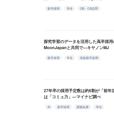
新卒採用
学生
OB・OG訪問
探究学習のデータを活用した高卒採
MoonJapanと共同で—キヤノンMJ
新卒採用
学生
高校新卒採用
27年卒の採用予定数は約6割が「前年
は「コミュ力」—マイナビ調べ
AI
新卒採用
調査結果
学生