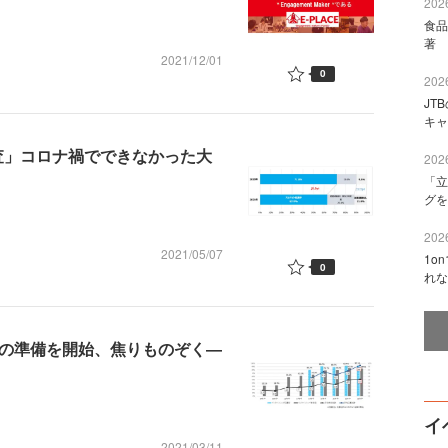
2026
食品
著 
2021/12/01
0
2026
JT
キャ
調査」コロナ禍でできなかった大
2026
「立
グを
2026
2021/05/07
1o
0
れな
動の準備を開始、焦りものぞく―
イ
2021/03/11