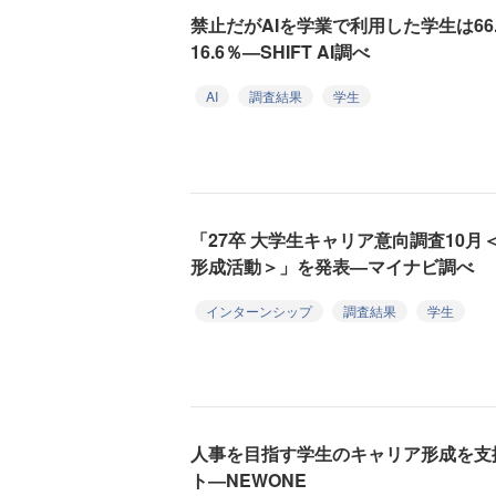
禁止だがAIを学業で利用した学生は66
16.6％—SHIFT AI調べ
AI
調査結果
学生
「27卒 大学生キャリア意向調査10
形成活動＞」を発表—マイナビ調べ
インターンシップ
調査結果
学生
人事を目指す学生のキャリア形成を支援
ト―NEWONE