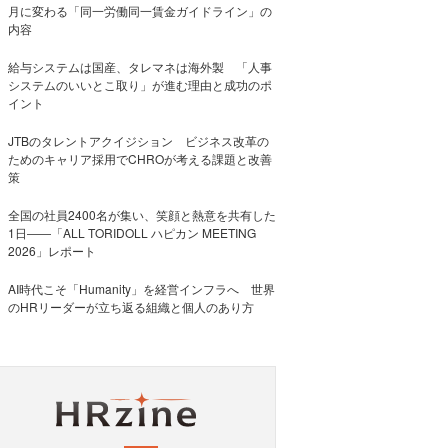
月に変わる「同一労働同一賃金ガイドライン」の
内容
給与システムは国産、タレマネは海外製 「人事
システムのいいとこ取り」が進む理由と成功のポ
イント
JTBのタレントアクイジション ビジネス改革の
ためのキャリア採用でCHROが考える課題と改善
策
全国の社員2400名が集い、笑顔と熱意を共有した
1日――「ALL TORIDOLL ハピカン MEETING
2026」レポート
AI時代こそ「Humanity」を経営インフラへ 世界
のHRリーダーが立ち返る組織と個人のあり方