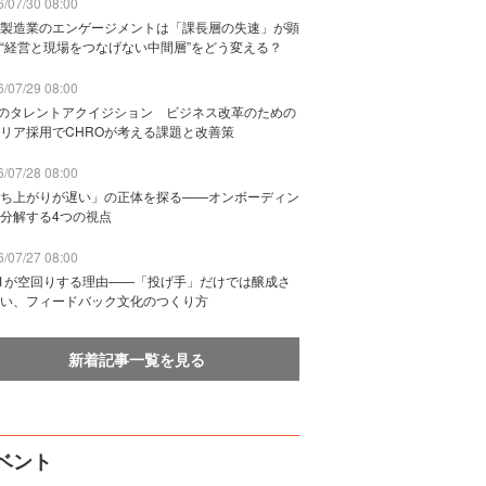
/07/30 08:00
製造業のエンゲージメントは「課長層の失速」が顕
“経営と現場をつなげない中間層”をどう変える？
/07/29 08:00
Bのタレントアクイジション ビジネス改革のための
リア採用でCHROが考える課題と改善策
/07/28 08:00
ち上がりが遅い」の正体を探る——オンボーディン
分解する4つの視点
/07/27 08:00
n1が空回りする理由——「投げ手」だけでは醸成さ
い、フィードバック文化のつくり方
新着記事一覧を見る
ベント