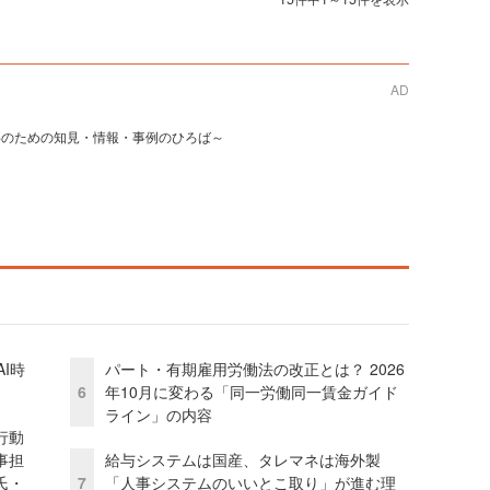
AD
事のための知見・情報・事例のひろば～
I時
パート・有期雇用労働法の改正とは？ 2026
6
年10月に変わる「同一労働同一賃金ガイド
ライン」の内容
行動
事担
給与システムは国産、タレマネは海外製
氏・
7
「人事システムのいいとこ取り」が進む理