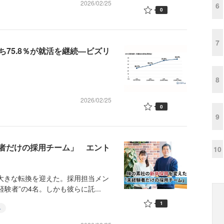
2026/02/25
6
0
7
ち75.8％が就活を継続—ビズリ
8
2026/02/25
0
9
者だけの採用チーム」 エント
10
大きな転換を迎えた。採用担当メン
験者”の4名。しかも彼らに託...
1
略