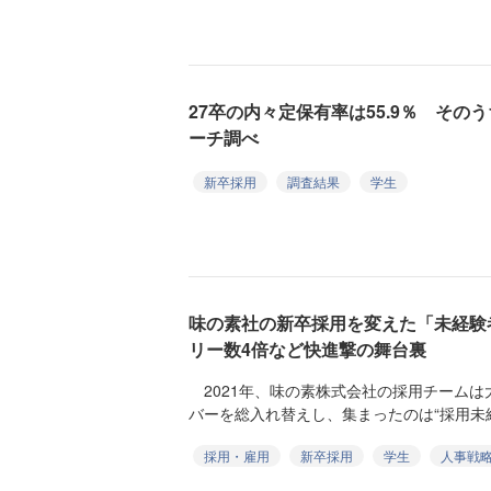
27卒の内々定保有率は55.9％ そのう
ーチ調べ
新卒採用
調査結果
学生
味の素社の新卒採用を変えた「未経験
リー数4倍など快進撃の舞台裏
2021年、味の素株式会社の採用チームは
バーを総入れ替えし、集まったのは“採用未経
採用・雇用
新卒採用
学生
人事戦