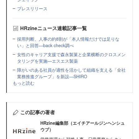
プレスリリース
HRzineニュース連載記事一覧
採用判断、人事の約8割が「本人情報だけでは足りな
い」と回答—back check調べ
女性のキャリア支援で森永製菓と企業横断のクロスメン
タリングを実施—エスエス製薬
障がいのある社員が適性を活かして組織を支える「全社
業務推進グループ」を新設—SHIRO
もっと読む
この記事の著者
HRzine編集部（エイチアールジンヘンシュ
ウブ）