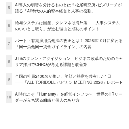
AI導入の明暗を分けるものとは？松尾研究所×ビズリーチが
5
語る「AI時代の人的資本経営と人事の役割」
給与システムは国産、タレマネは海外製 「人事システム
6
のいいとこ取り」が進む理由と成功のポイント
パート・有期雇用労働法の改正とは？ 2026年10月に変わる
7
「同一労働同一賃金ガイドライン」の内容
JTBのタレントアクイジション ビジネス改革のためのキャ
8
リア採用でCHROが考える課題と改善策
全国の社員2400名が集い、笑顔と熱意を共有した1日
9
――「ALL TORIDOLL ハピカン MEETING 2026」レポート
AI時代こそ「Humanity」を経営インフラへ 世界のHRリー
10
ダーが立ち返る組織と個人のあり方