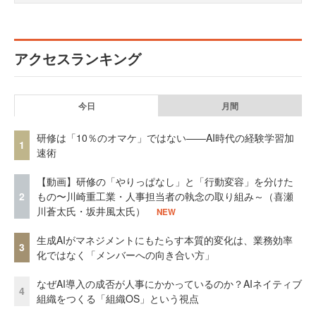
アクセスランキング
今日
月間
研修は「10％のオマケ」ではない——AI時代の経験学習加
1
速術
【動画】研修の「やりっぱなし」と「行動変容」を分けた
2
もの〜川崎重工業・人事担当者の執念の取り組み～（喜瀬
川蒼太氏・坂井風太氏）
NEW
生成AIがマネジメントにもたらす本質的変化は、業務効率
3
化ではなく「メンバーへの向き合い方」
なぜAI導入の成否が人事にかかっているのか？AIネイティブ
4
組織をつくる「組織OS」という視点