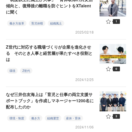
傾向と、復帰後の離職を防ぐヒントをXTalent
に聞く
1
働き方改革
育児休暇
組織風土
2025/02/18
Z世代に対応する職場づくりが企業を進化させ
る そのとき人事と経営層が果たすべき役割と
は
0
環境
Z世代
2024/12/25
なぜ三井住友海上は「育児と仕事の両立支援サ
ポートブック」を作成しマネージャー1200名に
配布したのか
3
環境・制度
働き方
組織運営
産休・育休
2024/11/06