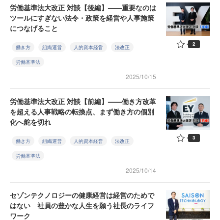
労働基準法大改正 対談【後編】——重要なのは
ツールにすぎない法令・政策を経営や人事施策
につなげること
2
働き方
組織運営
人的資本経営
法改正
労働基準法
2025/10/15
労働基準法大改正 対談【前編】——働き方改革
を超える人事戦略の転換点、まず働き方の個別
化へ舵を切れ
3
働き方
組織運営
人的資本経営
法改正
労働基準法
2025/10/14
セゾンテクノロジーの健康経営は経営のためで
はない 社員の豊かな人生を願う社長のライフ
ワーク