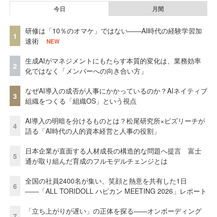
今日
月間
研修は「10％のオマケ」ではない——AI時代の経験学習加
1
速術
NEW
生成AIがマネジメントにもたらす本質的変化は、業務効率
2
化ではなく「メンバーへの向き合い方」
なぜAI導入の成否が人事にかかっているのか？AIネイティブ
3
組織をつくる「組織OS」という視点
AI導入の明暗を分けるものとは？松尾研究所×ビズリーチが
4
語る「AI時代の人的資本経営と人事の役割」
日本企業が直面する人材成長の構造的な問題へ提言 富士
5
通が取り組んだ育成のフルモデルチェンジとは
全国の社員2400名が集い、笑顔と熱意を共有した1日
6
――「ALL TORIDOLL ハピカン MEETING 2026」レポート
「立ち上がりが遅い」の正体を探る——オンボーディング
7