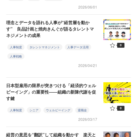
2026/06/01
理念とデータを語れる人事が“経営層を動か
す” 良品計画と焼肉きんぐが語るタレントマ
ネジメントの成果
0
人事制度
タレントマネジメント
人事データ活用
人事戦略
2026/04/21
日本型雇用の限界が突きつける「経済的ウェル
ビーイング」の重要性——組織の新陳代謝を促
す鍵
0
人事制度
シニア
ウェルビーイング
退職金
2026/03/17
経営の意思を“翻訳”して組織を動かす 楽天と