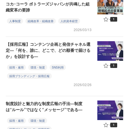
コカ･コーラ ボトラーズジャパンが共鳴した組
織変革の要諦
1
人事制度
組織改革・組織改善
人的資本経営
2026/03/13
【採用広報】コンテンツ企画と発信チャネル選
定—「何を、誰に、どこで、どの順番で届ける
か」を設計する—
1
採用・雇用
環境・制度
SNS利用
採用ブランディング・採用広報
2026/02/26
制度設計と魅力的な制度広報の手法—制度
は“ルール”ではなく“メッセージ”である—
採用・雇用
環境・制度
1