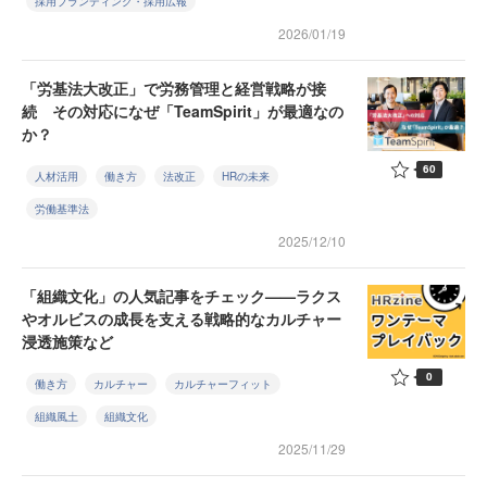
採用ブランディング・採用広報
2026/01/19
「労基法大改正」で労務管理と経営戦略が接
続 その対応になぜ「TeamSpirit」が最適なの
か？
60
人材活用
働き方
法改正
HRの未来
労働基準法
2025/12/10
「組織文化」の人気記事をチェック——ラクス
やオルビスの成長を支える戦略的なカルチャー
浸透施策など
0
働き方
カルチャー
カルチャーフィット
組織風土
組織文化
2025/11/29