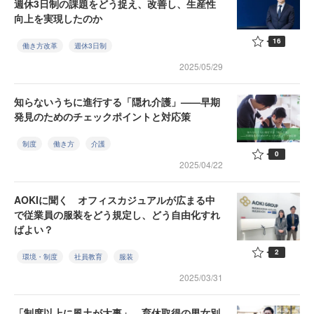
週休3日制の課題をどう捉え、改善し、生産性
向上を実現したのか
16
働き方改革
週休3日制
2025/05/29
知らないうちに進行する「隠れ介護」——早期
発見のためのチェックポイントと対応策
制度
働き方
介護
0
2025/04/22
AOKIに聞く オフィスカジュアルが広まる中
で従業員の服装をどう規定し、どう自由化すれ
ばよい？
2
環境・制度
社員教育
服装
2025/03/31
「制度以上に風土が大事」 育休取得の男女別