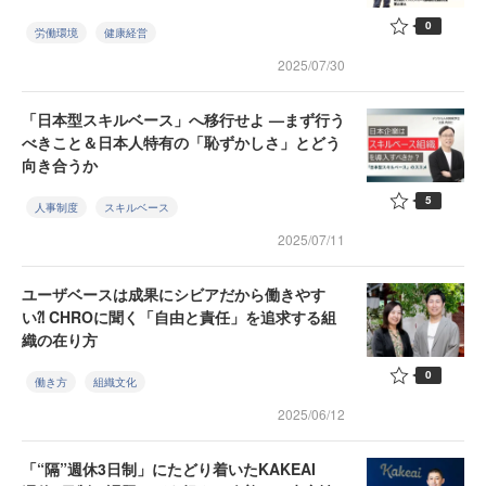
0
労働環境
健康経営
2025/07/30
「日本型スキルベース」へ移行せよ —まず行う
べきこと＆日本人特有の「恥ずかしさ」とどう
向き合うか
5
人事制度
スキルベース
2025/07/11
ユーザベースは成果にシビアだから働きやす
い⁈ CHROに聞く「自由と責任」を追求する組
織の在り方
0
働き方
組織文化
2025/06/12
「“隔”週休3日制」にたどり着いたKAKEAI