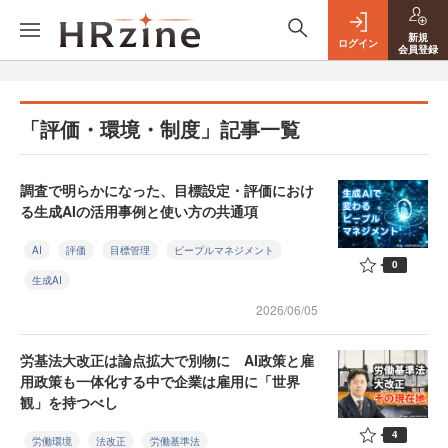
新規
ログイン
会員登録
「評価・環境・制度」記事一覧
調査で明らかになった、目標設定・評価におけ
る生成AIの活用事例と使い方の共通項
AI
評価
目標管理
ピープルマネジメント
0
生成AI
2026/06/05
労基法大改正は論点拡大で別物に AI政策と雇
用政策も一体化する中で企業は雇用に「世界
観」を持つべし
4
労働環境
法改正
労働基準法