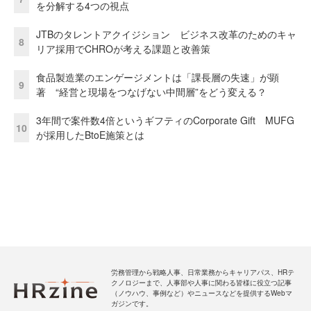
を分解する4つの視点
JTBのタレントアクイジション ビジネス改革のためのキャ
8
リア採用でCHROが考える課題と改善策
食品製造業のエンゲージメントは「課長層の失速」が顕
9
著 “経営と現場をつなげない中間層”をどう変える？
3年間で案件数4倍というギフティのCorporate Gift MUFG
10
が採用したBtoE施策とは
労務管理から戦略人事、日常業務からキャリアパス、HRテ
クノロジーまで、人事部や人事に関わる皆様に役立つ記事
（ノウハウ、事例など）やニュースなどを提供するWebマ
ガジンです。