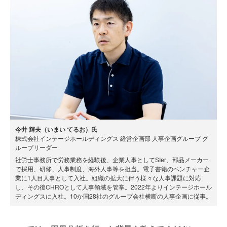
今井 輝夫（いまい てるお）氏
株式会社インテージホールディングス 経営企画部 人事企画グループ グ
ループリーダー
社労士事務所で労務業務を経験後、企業人事としてSIer、部品メーカー
で採用、研修、人事制度、海外人事等を担当。電子書籍のベンチャー企
業に1人目人事として入社。組織の拡大に伴う様々な人事課題に対応
し、その後CHROとして人事領域を管掌。2022年よりインテージホール
ディングスに入社。10か国28社のグループ会社横断の人事企画に従事。