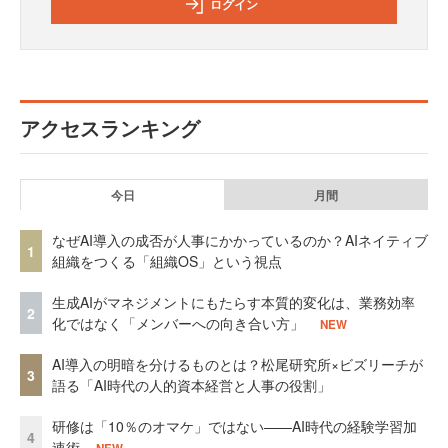
ログイン
アクセスランキング
今日
月間
なぜAI導入の成否が人事にかかっているのか？AIネイティブ
1
組織をつくる「組織OS」という視点
生成AIがマネジメントにもたらす本質的変化は、業務効率
2
化ではなく「メンバーへの向き合い方」
NEW
AI導入の明暗を分けるものとは？松尾研究所×ビズリーチが
3
語る「AI時代の人的資本経営と人事の役割」
研修は「10％のオマケ」ではない——AI時代の経験学習加
4
速術