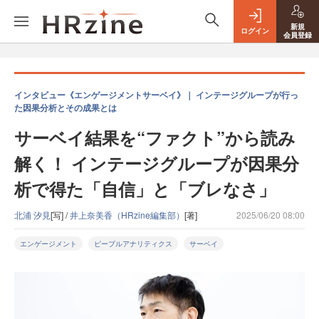
新規
ログイン
会員登録
インタビュー《エンゲージメントサーベイ》｜ インテージグループが行っ
た因果分析とその成果とは
サーベイ結果を“ファクト”から読み
解く！ インテージグループが因果分
析で得た「自信」と「ブレなさ」
北浦 汐見
[写] /
井上奈美香（HRzine編集部）
[著]
2025/06/20 08:00
エンゲージメント
ピープルアナリティクス
サーベイ