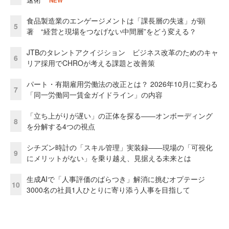
NEW
食品製造業のエンゲージメントは「課長層の失速」が顕
5
著 “経営と現場をつなげない中間層”をどう変える？
JTBのタレントアクイジション ビジネス改革のためのキャ
6
リア採用でCHROが考える課題と改善策
パート・有期雇用労働法の改正とは？ 2026年10月に変わる
7
「同一労働同一賃金ガイドライン」の内容
「立ち上がりが遅い」の正体を探る——オンボーディング
8
を分解する4つの視点
シチズン時計の「スキル管理」実装録——現場の「可視化
9
にメリットがない」を乗り越え、見据える未来とは
生成AIで「人事評価のばらつき」解消に挑むオプテージ
10
3000名の社員1人ひとりに寄り添う人事を目指して