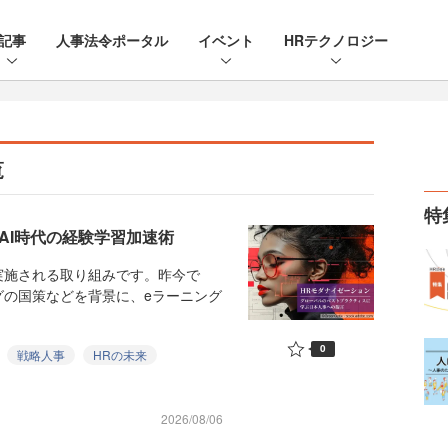
記事
人事法令ポータル
イベント
HRテクノロジー
覧
特
AI時代の経験学習加速術
施される取り組みです。昨今で
グの国策などを背景に、eラーニング
0
戦略人事
HRの未来
2026/08/06