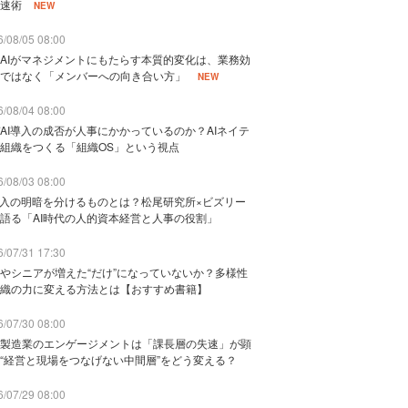
速術
NEW
/08/05 08:00
AIがマネジメントにもたらす本質的変化は、業務効
ではなく「メンバーへの向き合い方」
NEW
/08/04 08:00
AI導入の成否が人事にかかっているのか？AIネイテ
組織をつくる「組織OS」という視点
/08/03 08:00
導入の明暗を分けるものとは？松尾研究所×ビズリー
語る「AI時代の人的資本経営と人事の役割」
/07/31 17:30
やシニアが増えた“だけ”になっていないか？多様性
織の力に変える方法とは【おすすめ書籍】
/07/30 08:00
製造業のエンゲージメントは「課長層の失速」が顕
“経営と現場をつなげない中間層”をどう変える？
/07/29 08:00