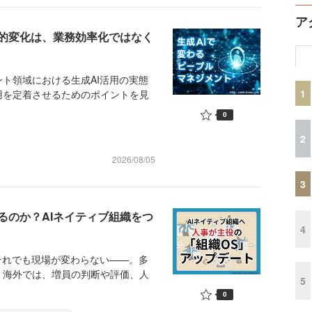
ア
質的変化は、業務効率化ではなく
ト領域における生成AI活用の実態
1
用を定着させるためのポイントを見
0
2
2026/08/05
3
るのか？AIネイティブ組織をつ
4
それでも現場が変わらない——。多
、海外では、増員の判断や評価、人
5
0