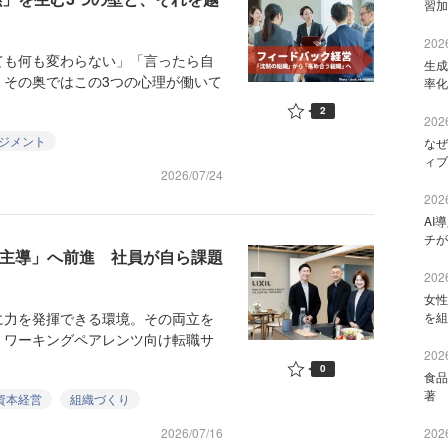
習加
2026
も何も変わらない」「言ったら自
生成
、その奥ではこの3つの心理が働いて
率化
2
2026
ジメント
なぜ
ィブ
2026/07/24
2026
AI
チが
現場主導」へ前進 社員が自ら課題
2026
女性
力を発揮できる環境。その両立を
を組
。ワーキングペアレンツ向け転職サ
2026
0
食品
著 
資本経営
組織づくり
2026/07/16
2026