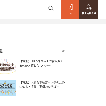
ログイン
新規
会員登録
集
AD
【特集】HRの未来～AIで何が変わ
るのか／変わらないのか
【特集】人的資本経営～人事のため
の知見・情報・事例のひろば～