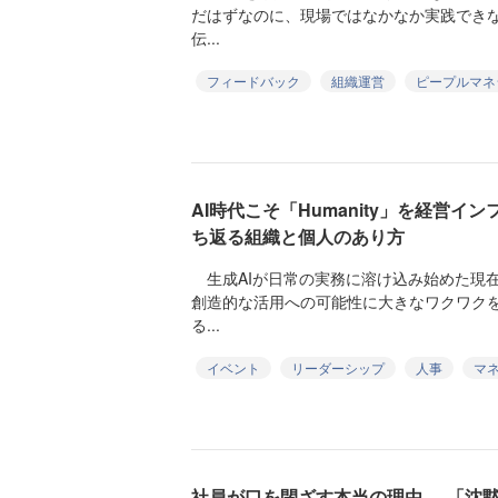
だはずなのに、現場ではなかなか実践でき
伝...
フィードバック
組織運営
ピープルマネ
AI時代こそ「Humanity」を経営
ち返る組織と個人のあり方
生成AIが日常の実務に溶け込み始めた現
創造的な活用への可能性に大きなワクワク
る...
イベント
リーダーシップ
人事
マ
社員が口を閉ざす本当の理由──「沈