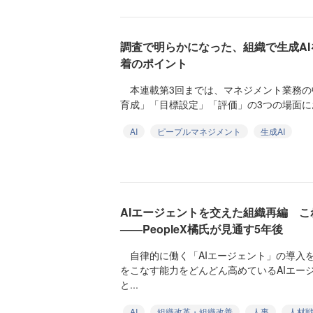
調査で明らかになった、組織で生成A
着のポイント
本連載第3回までは、マネジメント業務の
育成」「目標設定」「評価」の3つの場面にお
AI
ピープルマネジメント
生成AI
AIエージェントを交えた組織再編 
——PeopleX橘氏が見通す5年後
自律的に働く「AIエージェント」の導入
をこなす能力をどんどん高めているAIエー
と...
AI
組織改革・組織改善
人事
人材