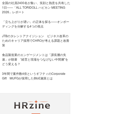
全国の社員2400名が集い、笑顔と熱意を共有した
1日――「ALL TORIDOLL ハピカン MEETING
2026」レポート
「立ち上がりが遅い」の正体を探る——オンボー
ディングを分解する4つの視点
JTBのタレントアクイジション ビジネス改革の
ためのキャリア採用でCHROが考える課題と改善
策
食品製造業のエンゲージメントは「課長層の失
速」が顕著 “経営と現場をつなげない中間層”を
どう変える？
3年間で案件数4倍というギフティのCorporate
Gift MUFGが採用したBtoE施策とは