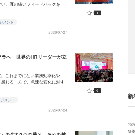
ない。耳の痛いフィードバックを
1
ジメント
2026/07/27
インフラへ 世界のHRリーダーが立
在。これまでにない業務効率化や、
を感じる一方で、急速な変化に対す
0
新
ネジメント
2026/07/24
2026
研修
黙」を生む3つの壁と、それを越