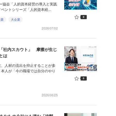
ー協会「人的資本経営の導入と実践
イベントシリーズ「人的資本経...
0
企業
大企業
2026/07/02
「社内スカウト」 摩擦が生じ
とは
、人材の流出を抑止することが多
く本人が「今の職場では自分のやり
0
2026/06/25