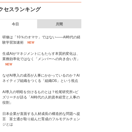
クセスランキング
今日
月間
研修は「10％のオマケ」ではない——AI時代の経
験学習加速術
NEW
生成AIがマネジメントにもたらす本質的変化は、
業務効率化ではなく「メンバーへの向き合い方」
NEW
なぜAI導入の成否が人事にかかっているのか？AI
ネイティブ組織をつくる「組織OS」という視点
AI導入の明暗を分けるものとは？松尾研究所×ビ
ズリーチが語る「AI時代の人的資本経営と人事の
役割」
日本企業が直面する人材成長の構造的な問題へ提
言 富士通が取り組んだ育成のフルモデルチェン
ジとは