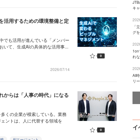
JT
キャ
2026
Iを活用するための環境整備と定
「立
グを
中でも活用が進んでいる「メンバー
2026
いて、生成AIの具体的な活用事...
1o
0
れな
2026
2026/07/14
AI
リー
これからは「人事の時代」になる
を多くの企業が模索している。業務
ジェントは、人に代替する領域を
イ
0
戦略
AIエージェント