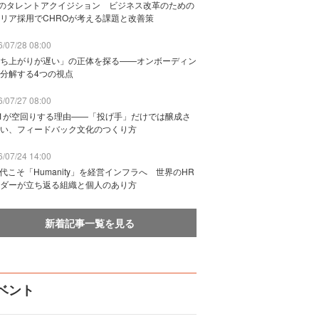
Bのタレントアクイジション ビジネス改革のための
リア採用でCHROが考える課題と改善策
/07/28 08:00
ち上がりが遅い」の正体を探る——オンボーディン
分解する4つの視点
/07/27 08:00
n1が空回りする理由——「投げ手」だけでは醸成さ
い、フィードバック文化のつくり方
/07/24 14:00
時代こそ「Humanity」を経営インフラへ 世界のHR
ダーが立ち返る組織と個人のあり方
新着記事一覧を見る
ベント