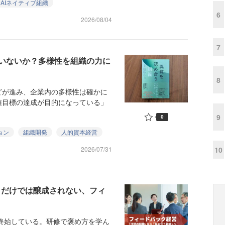
AIネイティブ組織
6
2026/08/04
7
ていないか？多様性を組織の力に
8
が進み、企業内の多様性は確かに
値目標の達成が目的になっている」
9
0
ョン
組織開発
人的資本経営
10
2026/07/31
」だけでは醸成されない、フィ
終始している。研修で褒め方を学ん