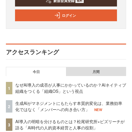
新規会員登録
無料
ログイン
アクセスランキング
今日
月間
なぜAI導入の成否が人事にかかっているのか？AIネイティブ
1
組織をつくる「組織OS」という視点
生成AIがマネジメントにもたらす本質的変化は、業務効率
2
化ではなく「メンバーへの向き合い方」
NEW
AI導入の明暗を分けるものとは？松尾研究所×ビズリーチが
3
語る「AI時代の人的資本経営と人事の役割」