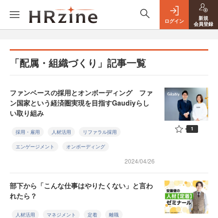
新規
ログイン
会員登録
「配属・組織づくり」記事一覧
ファンベースの採用とオンボーディング ファ
ン国家という経済圏実現を目指すGaudiyらし
い取り組み
1
採用・雇用
人材活用
リファラル採用
エンゲージメント
オンボーディング
2024/04/26
部下から「こんな仕事はやりたくない」と言わ
れたら？
人材活用
マネジメント
定着
離職