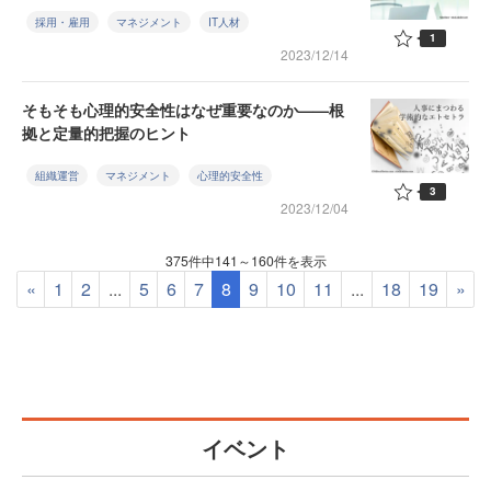
採用・雇用
マネジメント
IT人材
1
2023/12/14
そもそも心理的安全性はなぜ重要なのか——根
拠と定量的把握のヒント
組織運営
マネジメント
心理的安全性
3
2023/12/04
375件中141～160件を表示
«
1
2
...
5
6
7
8
9
10
11
...
18
19
»
イベント