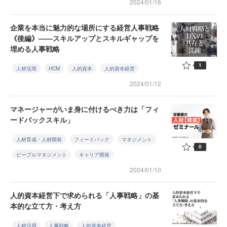
2024/01/16
企業を本当に魅力的な場所にする経営人事戦略
《後編》——スキルアップとスキルギャップを
埋める人事戦略
1
人材活用
HCM
人的資本
人的資本経営
2024/01/12
マネージャーがいま身に付けるべき力は「フィ
ードバックスキル」
人材育成・人材開発
フィードバック
マネジメント
0
ピープルマネジメント
キャリア開発
2024/01/10
人的資本経営下で求められる「人事戦略」の基
本的な立て方・考え方
人材活用
人事戦略
人的資本経営