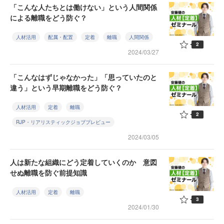
「こんな人たちとは働けない」という人間関係
による離職をどう防ぐ？
人材活用
配属・配置
定着
離職
人間関係
2
2024/03/27
「こんなはずじゃなかった」「思っていたのと
違う」という早期離職をどう防ぐ？
人材活用
定着
離職
2
RJP・リアリスティックジョブプレビュー
2024/03/05
人は新たな組織にどう定着していくのか 意図
せぬ離職を防ぐ前提知識
人材活用
定着
離職
3
2024/01/30