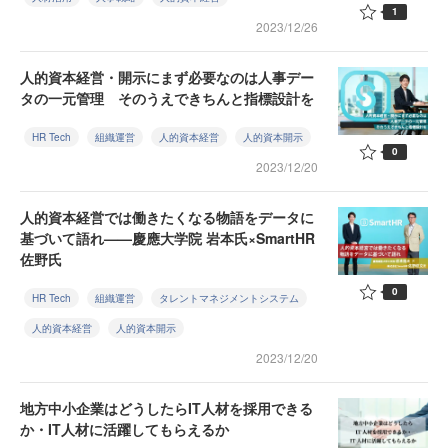
1
2023/12/26
人的資本経営・開示にまず必要なのは人事デー
タの一元管理 そのうえできちんと指標設計を
HR Tech
組織運営
人的資本経営
人的資本開示
0
2023/12/20
人的資本経営では働きたくなる物語をデータに
基づいて語れ——慶應大学院 岩本氏×SmartHR
佐野氏
0
HR Tech
組織運営
タレントマネジメントシステム
人的資本経営
人的資本開示
2023/12/20
地方中小企業はどうしたらIT人材を採用できる
か・IT人材に活躍してもらえるか