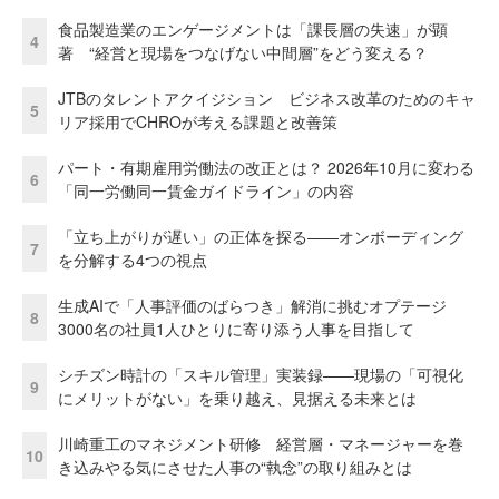
食品製造業のエンゲージメントは「課長層の失速」が顕
4
著 “経営と現場をつなげない中間層”をどう変える？
JTBのタレントアクイジション ビジネス改革のためのキャ
5
リア採用でCHROが考える課題と改善策
パート・有期雇用労働法の改正とは？ 2026年10月に変わる
6
「同一労働同一賃金ガイドライン」の内容
「立ち上がりが遅い」の正体を探る——オンボーディング
7
を分解する4つの視点
生成AIで「人事評価のばらつき」解消に挑むオプテージ
8
3000名の社員1人ひとりに寄り添う人事を目指して
シチズン時計の「スキル管理」実装録——現場の「可視化
9
にメリットがない」を乗り越え、見据える未来とは
川崎重工のマネジメント研修 経営層・マネージャーを巻
10
き込みやる気にさせた人事の“執念”の取り組みとは