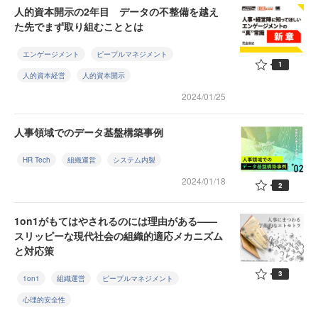
人的資本開示の2年目 データの不整備を越え
た先でまず取り組むこととは
エンゲージメント
ピープルマネジメント
1
人的資本経営
人的資本開示
2024/01/25
人事領域でのデータ基盤構築事例
HR Tech
組織運営
システム内製
2024/01/18
2
1on1がもてはやされるのには理由がある——
スリッピーな現代社会の組織的適応メカニズム
と対応策
3
1on1
組織運営
ピープルマネジメント
心理的安全性