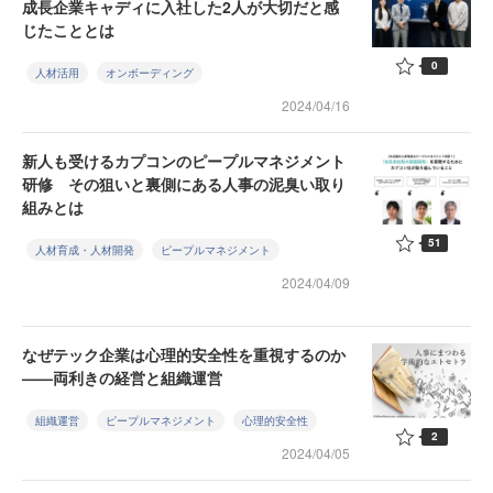
成長企業キャディに入社した2人が大切だと感
じたこととは
0
人材活用
オンボーディング
2024/04/16
新人も受けるカプコンのピープルマネジメント
研修 その狙いと裏側にある人事の泥臭い取り
組みとは
51
人材育成・人材開発
ピープルマネジメント
2024/04/09
なぜテック企業は心理的安全性を重視するのか
——両利きの経営と組織運営
組織運営
ピープルマネジメント
心理的安全性
2
2024/04/05