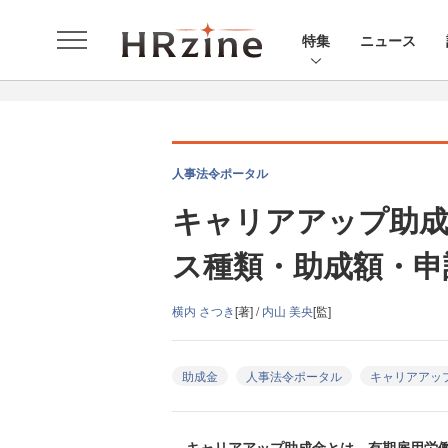
特集
ニュース
人事法令ポータル
キャリアアップ助成
ス種類・助成額・申
横内 さつき
[著] /
内山 美央
[監]
助成金
人事法令ポータル
キャリアアッ
キャリアアップ助成金とは、有期雇用労働