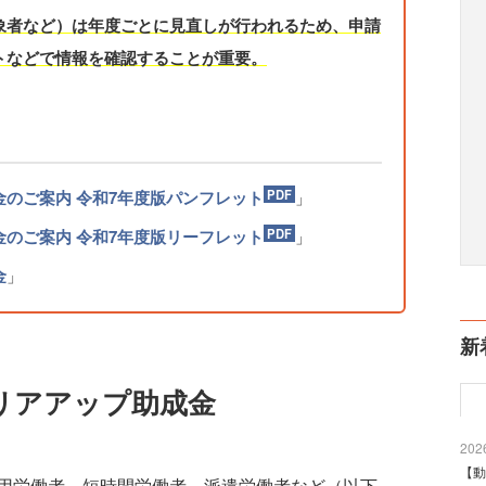
象者など）は年度ごとに見直しが行われるため、申請
トなどで情報を確認することが重要。
のご案内 令和7年度版パンフレット
」
のご案内 令和7年度版リーフレット
」
金
」
新
リアアップ助成金
2026
【動
用労働者、短時間労働者、派遣労働者など（以下、