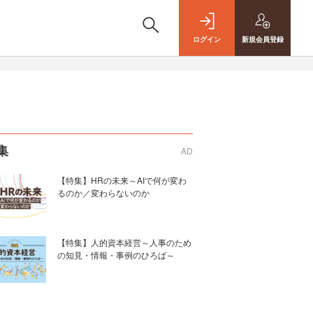
ログイン
新規
会員登録
集
AD
【特集】HRの未来～AIで何が変わ
るのか／変わらないのか
【特集】人的資本経営～人事のため
の知見・情報・事例のひろば～