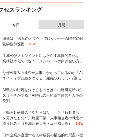
クセスランキング
今日
月間
研修は「10％のオマケ」ではない——AI時代の経
験学習加速術
NEW
生成AIがマネジメントにもたらす本質的変化は、
業務効率化ではなく「メンバーへの向き合い方」
なぜAI導入の成否が人事にかかっているのか？AI
ネイティブ組織をつくる「組織OS」という視点
AI導入の明暗を分けるものとは？松尾研究所×ビ
ズリーチが語る「AI時代の人的資本経営と人事の
役割」
【動画】研修の「やりっぱなし」と「行動変容」
を分けたもの〜川崎重工業・人事担当者の執念の
取り組み～（喜瀬川蒼太氏・坂井風太氏）
NEW
日本企業が直面する人材成長の構造的な問題へ提