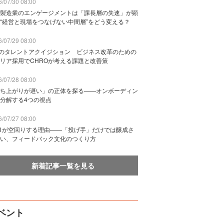
/07/30 08:00
製造業のエンゲージメントは「課長層の失速」が顕
“経営と現場をつなげない中間層”をどう変える？
/07/29 08:00
Bのタレントアクイジション ビジネス改革のための
リア採用でCHROが考える課題と改善策
/07/28 08:00
ち上がりが遅い」の正体を探る——オンボーディン
分解する4つの視点
/07/27 08:00
n1が空回りする理由——「投げ手」だけでは醸成さ
い、フィードバック文化のつくり方
新着記事一覧を見る
ベント