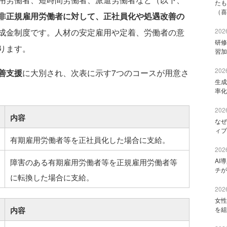
たも
（喜
非正規雇用労働者に対して、正社員化や処遇改善の
成金制度です。人材の安定雇用や定着、労働者の意
2026
研修
ります。
習加
2026
善支援
に大別され、次表に示す7つのコースが用意さ
生成
率化
2026
内容
なぜ
ィブ
有期雇用労働者等を正社員化した場合に支給。
2026
AI
障害のある有期雇用労働者等を正規雇用労働者等
チが
に転換した場合に支給。
2026
女性
内容
を組