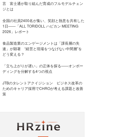
言 富士通が取り組んだ育成のフルモデルチェン
ジとは
全国の社員2400名が集い、笑顔と熱意を共有した
1日――「ALL TORIDOLL ハピカン MEETING
2026」レポート
食品製造業のエンゲージメントは「課長層の失
速」が顕著 “経営と現場をつなげない中間層”を
どう変える？
「立ち上がりが遅い」の正体を探る——オンボー
ディングを分解する4つの視点
JTBのタレントアクイジション ビジネス改革の
ためのキャリア採用でCHROが考える課題と改善
策