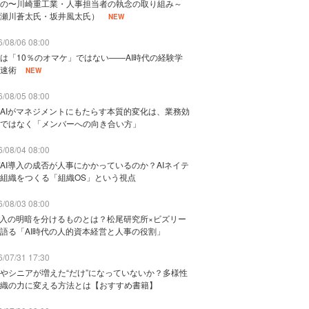
の〜川崎重工業・人事担当者の執念の取り組み～
瀬川蒼太氏・坂井風太氏）
NEW
/08/06 08:00
は「10％のオマケ」ではない——AI時代の経験学
速術
NEW
/08/05 08:00
AIがマネジメントにもたらす本質的変化は、業務効
ではなく「メンバーへの向き合い方」
/08/04 08:00
AI導入の成否が人事にかかっているのか？AIネイテ
組織をつくる「組織OS」という視点
/08/03 08:00
導入の明暗を分けるものとは？松尾研究所×ビズリー
語る「AI時代の人的資本経営と人事の役割」
/07/31 17:30
やシニアが増えた“だけ”になっていないか？多様性
織の力に変える方法とは【おすすめ書籍】