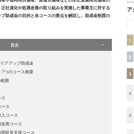
、正社員化や処遇改善の取り組みを実施した事業主に対する
ア
ップ助成金の目的と各コースの要点を解説し、助成金制度の
1
目次
2
ャリアアップ助成金
 7つのコース概要
3
の範囲
4
ース
コース
導入コース
5
遇改善コース
働時間延長支援コース