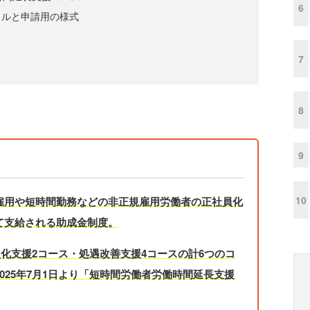
6
タルと申請用の様式
7
8
9
10
雇用や短時間勤務などの非正規雇用労働者の正社員化
て支給される助成金制度。
員化支援2コース・処遇改善支援4コースの計6つのコ
025年7月1日より「短時間労働者労働時間延長支援