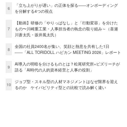
「立ち上がりが遅い」の正体を探る——オンボーディング
6
を分解する4つの視点
【動画】研修の「やりっぱなし」と「行動変容」を分けた
7
もの〜川崎重工業・人事担当者の執念の取り組み～（喜瀬
川蒼太氏・坂井風太氏）
全国の社員2400名が集い、笑顔と熱意を共有した1日
8
――「ALL TORIDOLL ハピカン MEETING 2026」レポート
AI導入の明暗を分けるものとは？松尾研究所×ビズリーチが
9
語る「AI時代の人的資本経営と人事の役割」
ジョブ型・スキル型の人材マネジメントはなぜ限界を迎え
10
るのか ケイパビリティ型との比較で読み解く違い