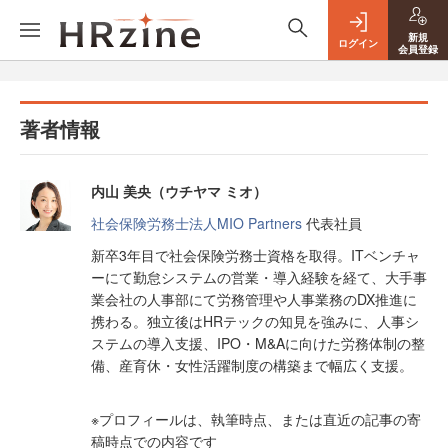
新規
ログイン
会員登録
著者情報
内山 美央（ウチヤマ ミオ）
社会保険労務士法人MIO Partners
代表社員
新卒3年目で社会保険労務士資格を取得。ITベンチャ
ーにて勤怠システムの営業・導入経験を経て、大手事
業会社の人事部にて労務管理や人事業務のDX推進に
携わる。独立後はHRテックの知見を強みに、人事シ
ステムの導入支援、IPO・M&Aに向けた労務体制の整
備、産育休・女性活躍制度の構築まで幅広く支援。
※プロフィールは、執筆時点、または直近の記事の寄
稿時点での内容です