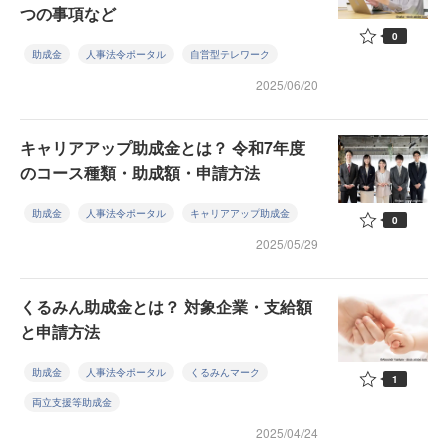
つの事項など
0
助成金
人事法令ポータル
自営型テレワーク
2025/06/20
キャリアアップ助成金とは？ 令和7年度
のコース種類・助成額・申請方法
助成金
人事法令ポータル
キャリアアップ助成金
0
2025/05/29
くるみん助成金とは？ 対象企業・支給額
と申請方法
助成金
人事法令ポータル
くるみんマーク
1
両立支援等助成金
2025/04/24