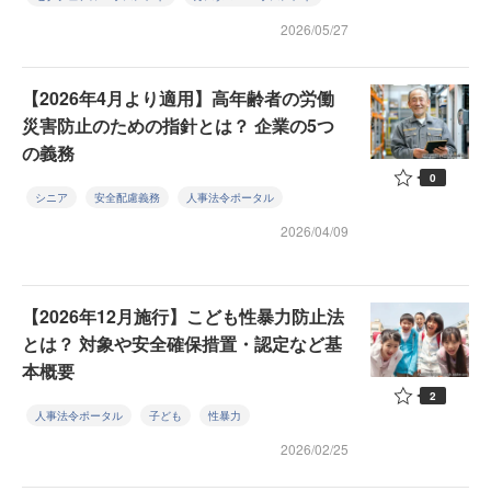
2026/05/27
【2026年4月より適用】高年齢者の労働
災害防止のための指針とは？ 企業の5つ
の義務
0
シニア
安全配慮義務
人事法令ポータル
2026/04/09
【2026年12月施行】こども性暴力防止法
とは？ 対象や安全確保措置・認定など基
本概要
2
人事法令ポータル
子ども
性暴力
2026/02/25