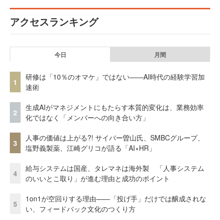
アクセスランキング
今日
月間
研修は「10％のオマケ」ではない——AI時代の経験学習加
1
速術
生成AIがマネジメントにもたらす本質的変化は、業務効率
2
化ではなく「メンバーへの向き合い方」
人事の価値は上がる?! サイバー曽山氏、SMBCグループ、
3
塩野義製薬、江崎グリコが語る「AI×HR」
給与システムは国産、タレマネは海外製 「人事システム
4
のいいとこ取り」が進む理由と成功のポイント
1on1が空回りする理由——「投げ手」だけでは醸成されな
5
い、フィードバック文化のつくり方