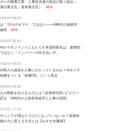
の〜川崎重工業・人事担当者の執念の取り組み～
瀬川蒼太氏・坂井風太氏）
NEW
/08/06 08:00
は「10％のオマケ」ではない——AI時代の経験学
速術
NEW
/08/05 08:00
AIがマネジメントにもたらす本質的変化は、業務効
ではなく「メンバーへの向き合い方」
/08/04 08:00
AI導入の成否が人事にかかっているのか？AIネイテ
組織をつくる「組織OS」という視点
/08/03 08:00
導入の明暗を分けるものとは？松尾研究所×ビズリー
語る「AI時代の人的資本経営と人事の役割」
/07/31 17:30
やシニアが増えた“だけ”になっていないか？多様性
織の力に変える方法とは【おすすめ書籍】