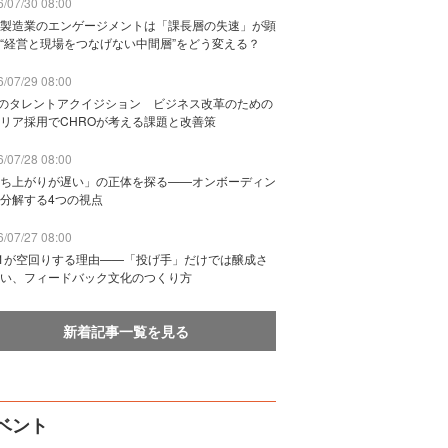
/07/30 08:00
製造業のエンゲージメントは「課長層の失速」が顕
“経営と現場をつなげない中間層”をどう変える？
/07/29 08:00
Bのタレントアクイジション ビジネス改革のための
リア採用でCHROが考える課題と改善策
/07/28 08:00
ち上がりが遅い」の正体を探る——オンボーディン
分解する4つの視点
/07/27 08:00
n1が空回りする理由——「投げ手」だけでは醸成さ
い、フィードバック文化のつくり方
新着記事一覧を見る
ベント