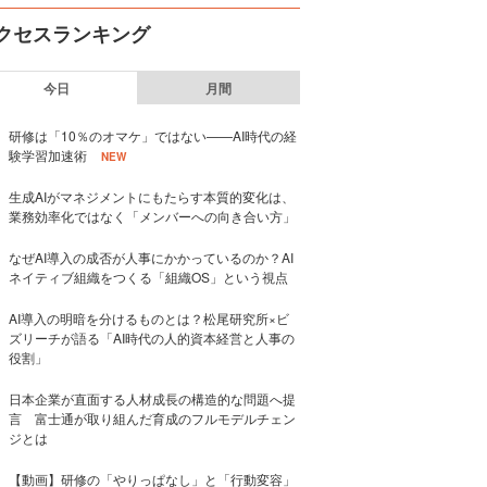
クセスランキング
今日
月間
研修は「10％のオマケ」ではない——AI時代の経
験学習加速術
NEW
生成AIがマネジメントにもたらす本質的変化は、
業務効率化ではなく「メンバーへの向き合い方」
なぜAI導入の成否が人事にかかっているのか？AI
ネイティブ組織をつくる「組織OS」という視点
AI導入の明暗を分けるものとは？松尾研究所×ビ
ズリーチが語る「AI時代の人的資本経営と人事の
役割」
日本企業が直面する人材成長の構造的な問題へ提
言 富士通が取り組んだ育成のフルモデルチェン
ジとは
【動画】研修の「やりっぱなし」と「行動変容」