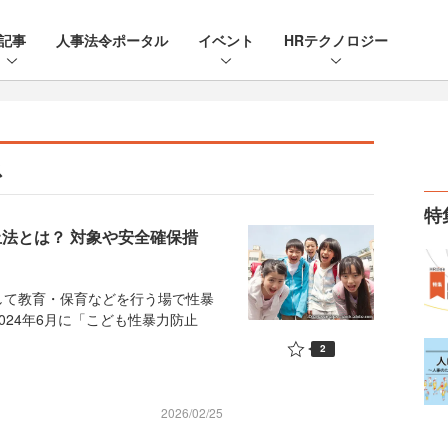
記事
人事法令ポータル
イベント
HRテクノロジー
ス
特
止法とは？ 対象や安全確保措
て教育・保育などを行う場で性暴
024年6月に「こども性暴力防止
2
2026/02/25