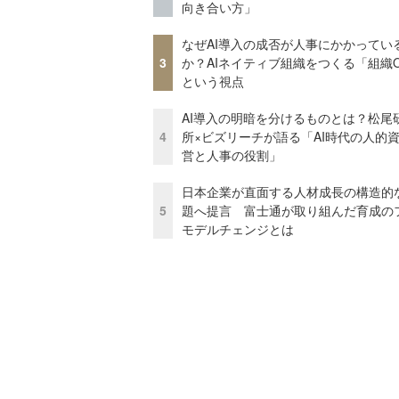
向き合い方」
なぜAI導入の成否が人事にかかってい
3
か？AIネイティブ組織をつくる「組織
という視点
AI導入の明暗を分けるものとは？松尾
4
所×ビズリーチが語る「AI時代の人的
営と人事の役割」
日本企業が直面する人材成長の構造的
5
題へ提言 富士通が取り組んだ育成の
モデルチェンジとは