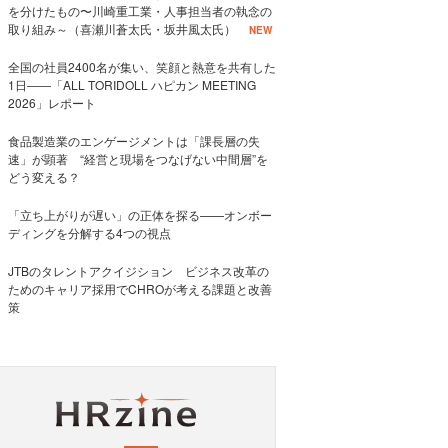
を分けたもの〜川崎重工業・人事担当者の執念の
取り組み～（喜瀬川蒼太氏・坂井風太氏）
NEW
全国の社員2400名が集い、笑顔と熱意を共有した
1日――「ALL TORIDOLL ハピカン MEETING
2026」レポート
食品製造業のエンゲージメントは「課長層の失
速」が顕著 “経営と現場をつなげない中間層”を
どう変える？
「立ち上がりが遅い」の正体を探る——オンボー
ディングを分解する4つの視点
JTBのタレントアクイジション ビジネス改革の
ためのキャリア採用でCHROが考える課題と改善
策