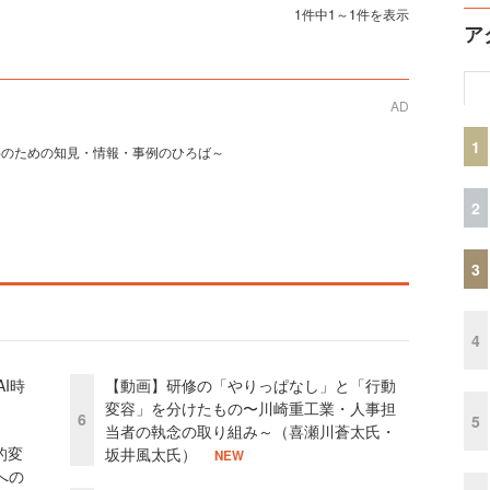
1件中1～1件を表示
ア
AD
1
事のための知見・情報・事例のひろば～
2
3
4
I時
【動画】研修の「やりっぱなし」と「行動
変容」を分けたもの〜川崎重工業・人事担
6
5
当者の執念の取り組み～（喜瀬川蒼太氏・
的変
坂井風太氏）
NEW
への