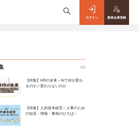
ログイン
新規
会員登録
集
AD
【特集】HRの未来～AIで何が変わ
るのか／変わらないのか
【特集】人的資本経営～人事のため
の知見・情報・事例のひろば～