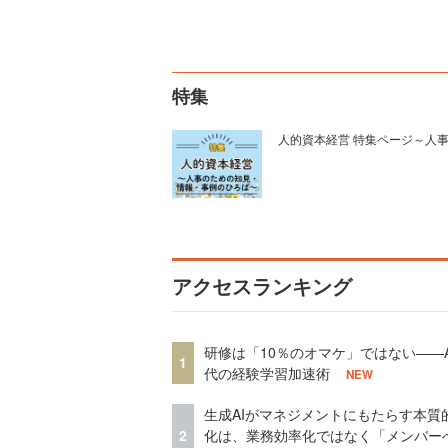
特集
人的資本経営 特集ページ～人
アクセスランキング
研修は「10％のオマケ」ではない——A
1
代の経験学習加速術
NEW
生成AIがマネジメントにもたらす本質
2
化は、業務効率化ではなく「メンバー