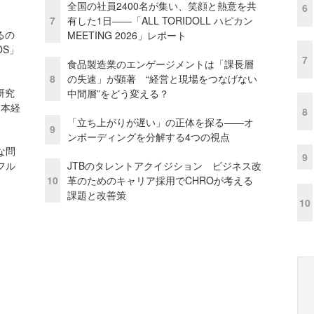
全国の社員2400名が集い、笑顔と熱意を共
6
7
有した1日――「ALL TORIDOLL ハピカン
るの
MEETING 2026」レポート
OS」
7
食品製造業のエンゲージメントは「課長層
8
の失速」が顕著 “経営と現場をつなげない
研究
中間層”をどう変える？
資本経
8
「立ち上がりが遅い」の正体を探る——オ
9
ンボーディングを分解する4つの視点
な問
9
フル
JTBのタレントアクイジション ビジネス改
10
革のためのキャリア採用でCHROが考える
課題と改善策
10