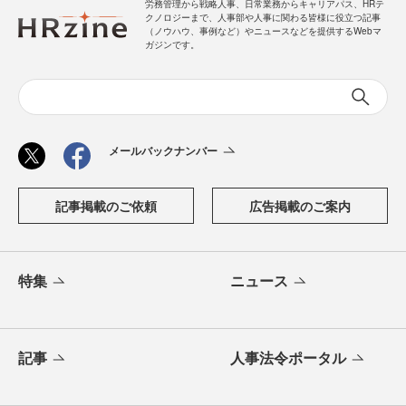
労務管理から戦略人事、日常業務からキャリアパス、HRテ
クノロジーまで、人事部や人事に関わる皆様に役立つ記事
（ノウハウ、事例など）やニュースなどを提供するWebマ
ガジンです。
メールバックナンバー
記事掲載のご依頼
広告掲載のご案内
特集
ニュース
記事
人事法令ポータル