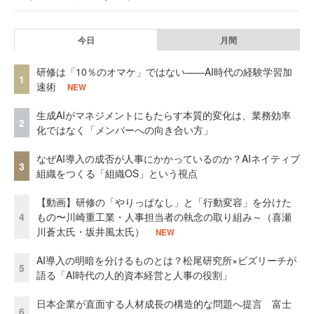
今日
月間
研修は「10％のオマケ」ではない——AI時代の経験学習加
1
速術
NEW
生成AIがマネジメントにもたらす本質的変化は、業務効率
2
化ではなく「メンバーへの向き合い方」
なぜAI導入の成否が人事にかかっているのか？AIネイティブ
3
組織をつくる「組織OS」という視点
【動画】研修の「やりっぱなし」と「行動変容」を分けた
4
もの〜川崎重工業・人事担当者の執念の取り組み～（喜瀬
川蒼太氏・坂井風太氏）
NEW
AI導入の明暗を分けるものとは？松尾研究所×ビズリーチが
5
語る「AI時代の人的資本経営と人事の役割」
日本企業が直面する人材成長の構造的な問題へ提言 富士
6