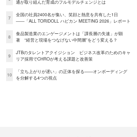
通が取り組んだ育成のフルモデルチェンジとは
全国の社員2400名が集い、笑顔と熱意を共有した1日
7
――「ALL TORIDOLL ハピカン MEETING 2026」レポート
食品製造業のエンゲージメントは「課長層の失速」が顕
8
著 “経営と現場をつなげない中間層”をどう変える？
JTBのタレントアクイジション ビジネス改革のためのキャ
9
リア採用でCHROが考える課題と改善策
「立ち上がりが遅い」の正体を探る——オンボーディング
10
を分解する4つの視点