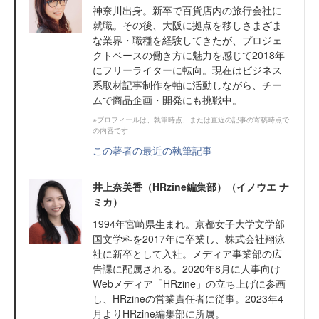
神奈川出身。新卒で百貨店内の旅行会社に
就職。その後、大阪に拠点を移しさまざま
な業界・職種を経験してきたが、プロジェ
クトベースの働き方に魅力を感じて2018年
にフリーライターに転向。現在はビジネス
系取材記事制作を軸に活動しながら、チー
ムで商品企画・開発にも挑戦中。
※プロフィールは、執筆時点、または直近の記事の寄稿時点で
の内容です
この著者の最近の執筆記事
井上奈美香（HRzine編集部）（イノウエ ナ
ミカ）
1994年宮崎県生まれ。京都女子大学文学部
国文学科を2017年に卒業し、株式会社翔泳
社に新卒として入社。メディア事業部の広
告課に配属される。2020年8月に人事向け
Webメディア「HRzine」の立ち上げに参画
し、HRzineの営業責任者に従事。2023年4
月よりHRzine編集部に所属。