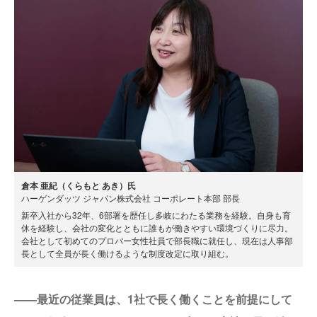
倉本 亜紀（くらもと あき）氏
ハーゲンダッツ ジャパン株式会社 コーポレート本部 部長
新卒入社から32年、6部署を歴任し多岐にわたる業務を経験。自身も育
休を経験し、会社の変化とともに誰もが働きやすい環境づくりに尽力。
会社として初めてのプロパー女性社員で部長職に就任し、現在は人事部
長として全員が長く働けるような制度改定に取り組む。
——最近の従業員は、1社で長く働くことを前提にして