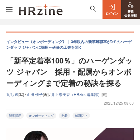
新規
ログイン
会員登録
インタビュー《オンボーディング》｜ 3年以内の新卒離職率が0％のハーゲ
ンダッツ ジャパンに採用～研修の工夫を聞く
「新卒定着率100％」のハーゲンダッ
ツ ジャパン 採用・配属からオンボ
ーディングまで定着の秘訣を探る
丸毛 透
[写] /
山田 優子
[著] /
井上奈美香（HRzine編集部）
[聞]
2025/12/25 08:00
新卒採用
オンボーディング
定着
離職防止