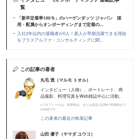
覧
「新卒定着率100％」のハーゲンダッツ ジャパン 採
用・配属からオンボーディングまで定着の...
入社2年以内の退職者が0人！新人が早期活躍できる理由
をプラスアルファ・コンサルティングに聞...
この記事の著者
丸毛 透（マルモ トオル）
インタビュー（人物）、ポートレート、商
品撮影、料理写真をWeb雑誌中心に活動。
※プロフィールは、執筆時点、または直近の記事の寄稿時点で
の内容です
この著者の最近の執筆記事
山田 優子（ヤマダ ユウコ）