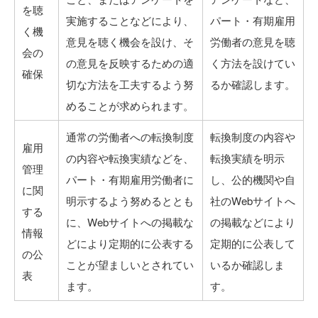
を聴
実施することなどにより、
パート・有期雇用
く機
意見を聴く機会を設け、そ
労働者の意見を聴
会の
の意見を反映するための適
く方法を設けてい
確保
切な方法を工夫するよう努
るか確認します。
めることが求められます。
通常の労働者への転換制度
転換制度の内容や
雇用
の内容や転換実績などを、
転換実績を明示
管理
パート・有期雇用労働者に
し、公的機関や自
に関
明示するよう努めるととも
社のWebサイトへ
する
に、Webサイトへの掲載な
の掲載などにより
情報
どにより定期的に公表する
定期的に公表して
の公
ことが望ましいとされてい
いるか確認しま
表
ます。
す。