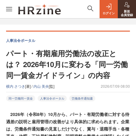
新規
ログイン
会員登録
人事法令ポータル
パート・有期雇用労働法の改正と
は？ 2026年10月に変わる「同一労働
同一賃金ガイドライン」の内容
横内 さつき
[著] /
内山 美央
[監]
2026/07/09 08:00
同一労働同一賃金
人事法令ポータル
労働条件通知書
2026年（令和8年）10月から、パート・有期労働者に対する待
遇差の説明と雇用管理の改善がより具体的に求められます。企業
は、労働条件通知書の見直しだけでなく、賞与・退職手当・各種