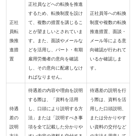
正社員などへの転換を推進
するため、転換制度を設け
正社員等への転換
正社
て、複数の措置を講じるこ
制度や複数の転換
員転
とが望ましいとされていま
推進措置、面談・
換推
す。また、面談やメールな
メール等による意
進措
どを活用し、パート・有期
向確認が行われて
置
雇用労働者の意向を確認
いるか確認しま
し、その意向に配慮しなけ
す。
ればなりません。
待遇差の内容や理由を説明
待遇差の説明を行
する際は、「資料を活用
う際は、資料を活
待遇
し、口頭により説明する方
用した口頭説明、
差の
法」または「説明すべき事
または分かりやす
説明
項を全て記載した分かりや
い資料の交付など
方法
すい内容の資料を交付する
の方法を用意して