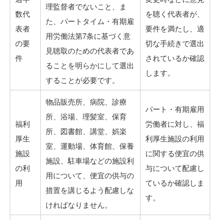
理監督者でないこと、ま
数代
を聴く代表者が、
た、パートタイム・有期雇
表者
要件を満たし、適
用労働法第7条に基づく意
の要
切な手続きで選出
見聴取のための代表者であ
件
されているか確認
ることを明らかにして選出
します。
することが必要です。
物品販売所、病院、診療
パート・有期雇用
所、浴場、理髪室、保育
福利
労働者に対し、福
所、図書館、講堂、娯楽
厚生
利厚生施設の利用
室、運動場、体育館、保養
施設
に関する便宜の供
施設、駐車場などの施設利
の利
与について配慮し
用について、便宜の供与の
用
ているか確認しま
措置を講じるよう配慮しな
す。
ければなりません。