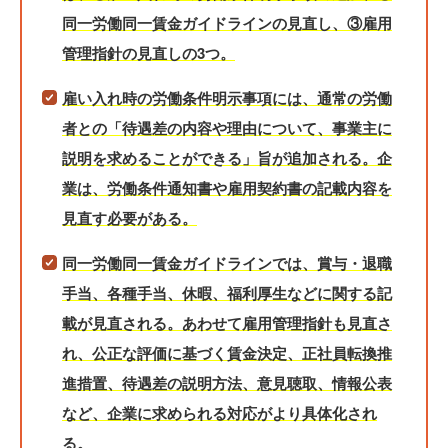
同一労働同一賃金ガイドラインの見直し、③雇用
管理指針の見直しの3つ。
雇い入れ時の労働条件明示事項には、通常の労働
者との「待遇差の内容や理由について、事業主に
説明を求めることができる」旨が追加される。企
業は、労働条件通知書や雇用契約書の記載内容を
見直す必要がある。
同一労働同一賃金ガイドラインでは、賞与・退職
手当、各種手当、休暇、福利厚生などに関する記
載が見直される。あわせて雇用管理指針も見直さ
れ、公正な評価に基づく賃金決定、正社員転換推
進措置、待遇差の説明方法、意見聴取、情報公表
など、企業に求められる対応がより具体化され
る。