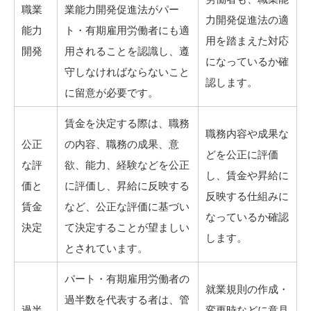
職業
業能力開発促進法がパー
力開発促進法の適
能力
ト・有期雇用労働者にも適
用を踏まえた対応
開発
用されることを認識し、遵
になっているか確
守しなければならないこと
認します。
に留意が必要です。
賃金を決定する際は、職務
職務内容や成果な
公正
の内容、職務の成果、意
どを公正に評価
な評
欲、能力、経験などを公正
し、賃金や昇給に
価と
に評価し、昇給に反映する
反映する仕組みに
賃金
など、公正な評価に基づい
なっているか確認
決定
て決定することが望ましい
します。
とされています。
パート・有期雇用労働者の
就業規則の作成・
過半数を代表する者は、管
過半
変更時などに意見