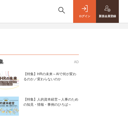
ログイン
新規
会員登録
集
AD
【特集】HRの未来～AIで何が変わ
るのか／変わらないのか
【特集】人的資本経営～人事のため
の知見・情報・事例のひろば～