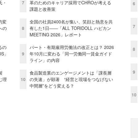
氏・
7
革のためのキャリア採用でCHROが考える
6
課題と改善策
的変
全国の社員2400名が集い、笑顔と熱意を共
7
への
8
有した1日――「ALL TORIDOLL ハピカン
MEETING 2026」レポート
るの
パート・有期雇用労働法の改正とは？ 2026
8
OS」
9
年10月に変わる「同一労働同一賃金ガイド
ライン」の内容
9
外製
食品製造業のエンゲージメントは「課長層
む理
10
の失速」が顕著 “経営と現場をつなげない
中間層”をどう変える？
10