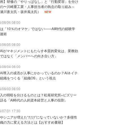
画】研修の「やりっぱなし」と「行動変容」を分け
の〜川崎重工業・人事担当者の執念の取り組み～
瀬川蒼太氏・坂井風太氏）
NEW
/08/06 08:00
は「10％のオマケ」ではない——AI時代の経験学
速術
/08/05 08:00
AIがマネジメントにもたらす本質的変化は、業務効
ではなく「メンバーへの向き合い方」
/08/04 08:00
AI導入の成否が人事にかかっているのか？AIネイテ
組織をつくる「組織OS」という視点
/08/03 08:00
導入の明暗を分けるものとは？松尾研究所×ビズリー
語る「AI時代の人的資本経営と人事の役割」
/07/31 17:30
やシニアが増えた“だけ”になっていないか？多様性
織の力に変える方法とは【おすすめ書籍】