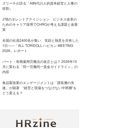
ズリーチが語る「AI時代の人的資本経営と人事の
役割」
JTBのタレントアクイジション ビジネス改革の
ためのキャリア採用でCHROが考える課題と改善
策
全国の社員2400名が集い、笑顔と熱意を共有した
1日――「ALL TORIDOLL ハピカン MEETING
2026」レポート
パート・有期雇用労働法の改正とは？ 2026年10
月に変わる「同一労働同一賃金ガイドライン」の
内容
食品製造業のエンゲージメントは「課長層の失
速」が顕著 “経営と現場をつなげない中間層”を
どう変える？