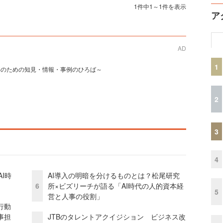
1件中1～1件を表示
ア
AD
1
事のための知見・情報・事例のひろば～
2
3
4
I時
AI導入の明暗を分けるものとは？松尾研究
6
所×ビズリーチが語る「AI時代の人的資本経
5
営と人事の役割」
行動
事担
JTBのタレントアクイジション ビジネス改