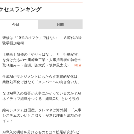
クセスランキング
今日
月間
研修は「10％のオマケ」ではない——AI時代の経
験学習加速術
【動画】研修の「やりっぱなし」と「行動変容」
を分けたもの〜川崎重工業・人事担当者の執念の
取り組み～（喜瀬川蒼太氏・坂井風太氏）
NEW
生成AIがマネジメントにもたらす本質的変化は、
業務効率化ではなく「メンバーへの向き合い方」
なぜAI導入の成否が人事にかかっているのか？AI
ネイティブ組織をつくる「組織OS」という視点
給与システムは国産、タレマネは海外製 「人事
システムのいいとこ取り」が進む理由と成功のポ
イント
AI導入の明暗を分けるものとは？松尾研究所×ビ