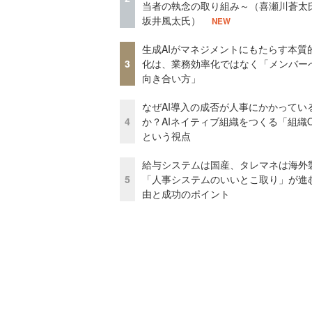
当者の執念の取り組み～（喜瀬川蒼太
坂井風太氏）
NEW
生成AIがマネジメントにもたらす本質
3
化は、業務効率化ではなく「メンバー
向き合い方」
なぜAI導入の成否が人事にかかってい
4
か？AIネイティブ組織をつくる「組織
という視点
給与システムは国産、タレマネは海
5
「人事システムのいいとこ取り」が進
由と成功のポイント