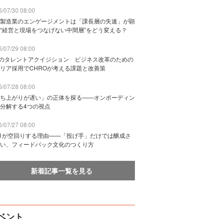
/07/30 08:00
製造業のエンゲージメントは「課長層の失速」が顕
“経営と現場をつなげない中間層”をどう変える？
/07/29 08:00
Bのタレントアクイジション ビジネス改革のための
リア採用でCHROが考える課題と改善策
/07/28 08:00
ち上がりが遅い」の正体を探る——オンボーディン
分解する4つの視点
/07/27 08:00
n1が空回りする理由——「投げ手」だけでは醸成さ
い、フィードバック文化のつくり方
新着記事一覧を見る
ベント