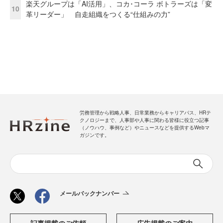
楽天グループは「AI活用」、コカ･コーラ ボトラーズは「変
10
革リーダー」 自走組織をつくる“仕組みの力”
労務管理から戦略人事、日常業務からキャリアパス、HRテ
クノロジーまで、人事部や人事に関わる皆様に役立つ記事
（ノウハウ、事例など）やニュースなどを提供するWebマ
ガジンです。
メールバックナンバー