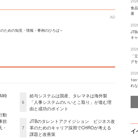
2026
食品
著 
AD
2026
事のための知見・情報・事例のひろば～
JT
キャ
2026
「立
グを
2026
1o
れな
I時
給与システムは国産、タレマネは海外製
6
「人事システムのいいとこ取り」が進む理
由と成功のポイント
行動
事担
JTBのタレントアクイジション ビジネス改
氏・
7
革のためのキャリア採用でCHROが考える
イ
課題と改善策