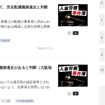
6
て、安全配慮義務違反と判断
7
業務上の配慮が事業者に求められ
障害のある職員に正座が必要な業務
0
8
配慮義務
2024/11/13
9
義務違反があると判断（大阪地
10
においても過労死の認定基準とされ
らないよう、従業員を管理しなけれ
0
うつ病
安全配慮義務