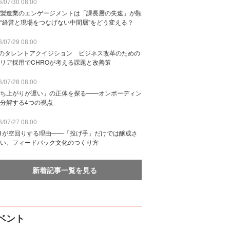
/07/30 08:00
製造業のエンゲージメントは「課長層の失速」が顕
“経営と現場をつなげない中間層”をどう変える？
/07/29 08:00
Bのタレントアクイジション ビジネス改革のための
リア採用でCHROが考える課題と改善策
/07/28 08:00
ち上がりが遅い」の正体を探る——オンボーディン
分解する4つの視点
/07/27 08:00
n1が空回りする理由——「投げ手」だけでは醸成さ
い、フィードバック文化のつくり方
新着記事一覧を見る
ベント