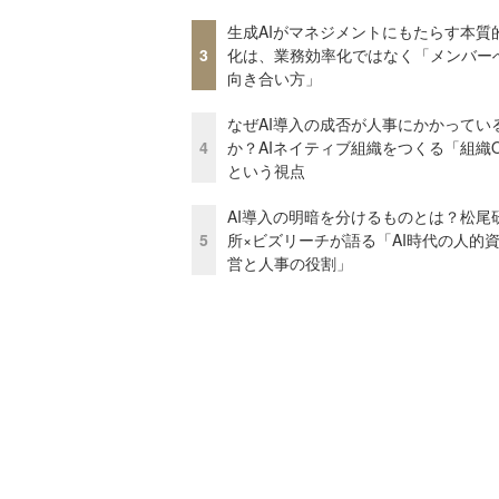
生成AIがマネジメントにもたらす本質
3
化は、業務効率化ではなく「メンバー
向き合い方」
なぜAI導入の成否が人事にかかってい
4
か？AIネイティブ組織をつくる「組織
という視点
AI導入の明暗を分けるものとは？松尾
5
所×ビズリーチが語る「AI時代の人的
営と人事の役割」