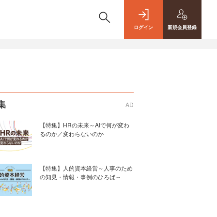
ログイン
新規
会員登録
集
AD
【特集】HRの未来～AIで何が変わ
るのか／変わらないのか
【特集】人的資本経営～人事のため
の知見・情報・事例のひろば～