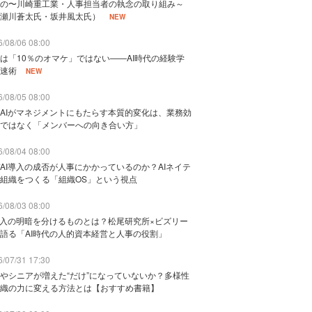
の〜川崎重工業・人事担当者の執念の取り組み～
瀬川蒼太氏・坂井風太氏）
NEW
/08/06 08:00
は「10％のオマケ」ではない——AI時代の経験学
速術
NEW
/08/05 08:00
AIがマネジメントにもたらす本質的変化は、業務効
ではなく「メンバーへの向き合い方」
/08/04 08:00
AI導入の成否が人事にかかっているのか？AIネイテ
組織をつくる「組織OS」という視点
/08/03 08:00
導入の明暗を分けるものとは？松尾研究所×ビズリー
語る「AI時代の人的資本経営と人事の役割」
/07/31 17:30
やシニアが増えた“だけ”になっていないか？多様性
織の力に変える方法とは【おすすめ書籍】