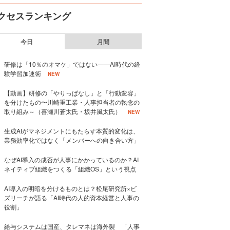
クセスランキング
今日
月間
研修は「10％のオマケ」ではない——AI時代の経
験学習加速術
NEW
【動画】研修の「やりっぱなし」と「行動変容」
を分けたもの〜川崎重工業・人事担当者の執念の
取り組み～（喜瀬川蒼太氏・坂井風太氏）
NEW
生成AIがマネジメントにもたらす本質的変化は、
業務効率化ではなく「メンバーへの向き合い方」
なぜAI導入の成否が人事にかかっているのか？AI
ネイティブ組織をつくる「組織OS」という視点
AI導入の明暗を分けるものとは？松尾研究所×ビ
ズリーチが語る「AI時代の人的資本経営と人事の
役割」
給与システムは国産、タレマネは海外製 「人事