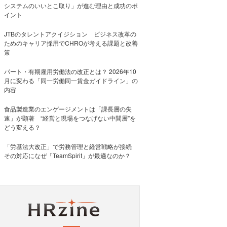
システムのいいとこ取り」が進む理由と成功のポ
イント
JTBのタレントアクイジション ビジネス改革の
ためのキャリア採用でCHROが考える課題と改善
策
パート・有期雇用労働法の改正とは？ 2026年10
月に変わる「同一労働同一賃金ガイドライン」の
内容
食品製造業のエンゲージメントは「課長層の失
速」が顕著 “経営と現場をつなげない中間層”を
どう変える？
「労基法大改正」で労務管理と経営戦略が接続
その対応になぜ「TeamSpirit」が最適なのか？