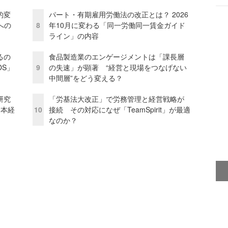
的変
パート・有期雇用労働法の改正とは？ 2026
への
8
年10月に変わる「同一労働同一賃金ガイド
ライン」の内容
るの
食品製造業のエンゲージメントは「課長層
OS」
9
の失速」が顕著 “経営と現場をつなげない
中間層”をどう変える？
研究
「労基法大改正」で労務管理と経営戦略が
資本経
10
接続 その対応になぜ「TeamSpirit」が最適
なのか？