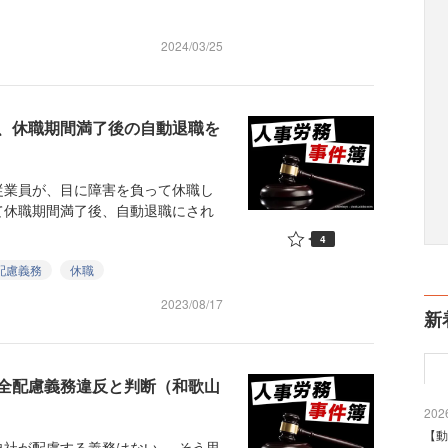
2024/03/25
、休職期間満了後の自動退職を
）
業員が、目に障害を負って休職し
て休職期間満了後、自動退職にされ
4
配慮義務
休職
2023/08/17
新
全配慮義務違反と判断（和歌山
2026
【動
社が配慮する義務はない──そう思