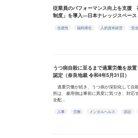
従業員のパフォーマンス向上を支援 
制度」を導入—日本ナレッジスペース
生産性
福利厚生
人的資本経営
安
うつ病自殺に至るまで過重労働を放置
認定（奈良地裁 令和4年5月31日）
過重労働が続き、うつ病が深刻化して自殺
所は、雇用側は事前に異変に気づき、対応
全配...
人事
労務
メンタルヘルス
訴訟