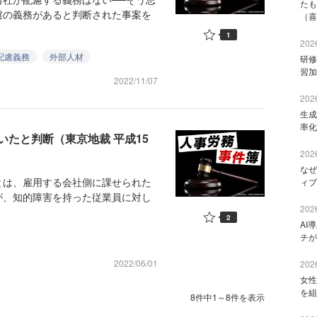
たも
慮の義務があると判断された事案を
（喜
1
2026
配慮義務
外部人材
研修
習加
2022/11/07
2026
生成
率化
たと判断（東京地裁 平成15
2026
なぜ
は、雇用する会社側に課せられた
ィブ
が、知的障害を持った従業員に対し
2026
2
AI
チが
2022/06/01
2026
女性
を組
8件中1～8件を表示