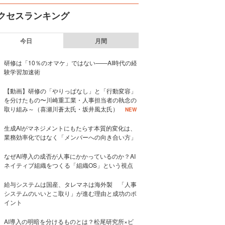
クセスランキング
今日
月間
研修は「10％のオマケ」ではない——AI時代の経
験学習加速術
【動画】研修の「やりっぱなし」と「行動変容」
を分けたもの〜川崎重工業・人事担当者の執念の
取り組み～（喜瀬川蒼太氏・坂井風太氏）
NEW
生成AIがマネジメントにもたらす本質的変化は、
業務効率化ではなく「メンバーへの向き合い方」
なぜAI導入の成否が人事にかかっているのか？AI
ネイティブ組織をつくる「組織OS」という視点
給与システムは国産、タレマネは海外製 「人事
システムのいいとこ取り」が進む理由と成功のポ
イント
AI導入の明暗を分けるものとは？松尾研究所×ビ