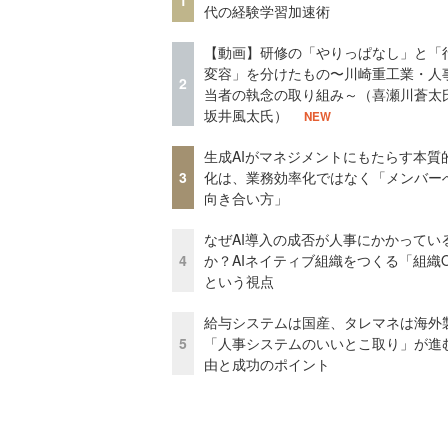
1
代の経験学習加速術
【動画】研修の「やりっぱなし」と「
変容」を分けたもの〜川崎重工業・人
2
当者の執念の取り組み～（喜瀬川蒼太
坂井風太氏）
NEW
生成AIがマネジメントにもたらす本質
3
化は、業務効率化ではなく「メンバー
向き合い方」
なぜAI導入の成否が人事にかかってい
4
か？AIネイティブ組織をつくる「組織
という視点
給与システムは国産、タレマネは海
5
「人事システムのいいとこ取り」が進
由と成功のポイント