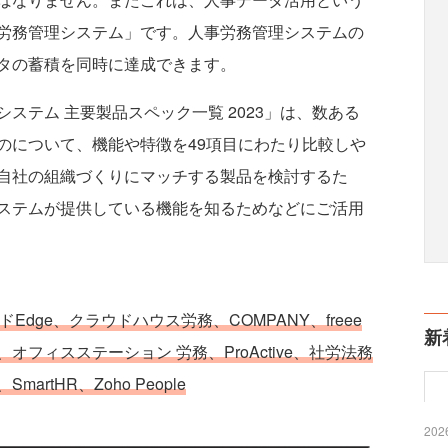
労務管理システム」です。人事労務管理システムの
タの蓄積を同時に達成できます。
テム 主要製品スペック一覧 2023」は、数ある
のについて、機能や特徴を49項目にわたり比較しや
自社の組織づくりにマッチする製品を検討するた
ステムが提供している機能を知るためなどにご活用
Edge、クラウドハウス労務、COMPANY、freee
新
フィスステーション 労務、ProActive、社労法務
rtHR、Zoho People
2026