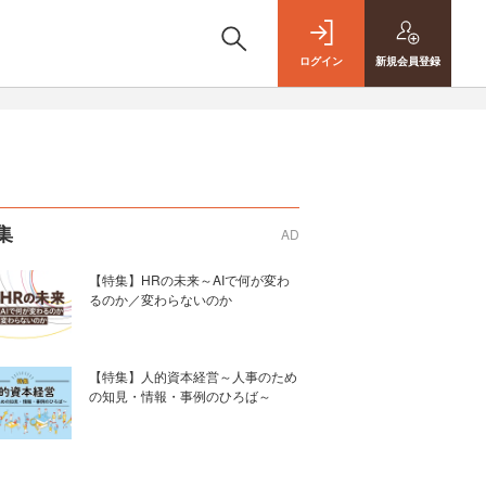
ログイン
新規
会員登録
集
AD
【特集】HRの未来～AIで何が変わ
るのか／変わらないのか
【特集】人的資本経営～人事のため
の知見・情報・事例のひろば～