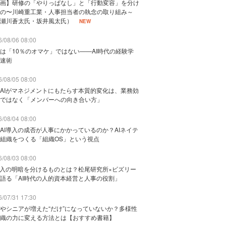
画】研修の「やりっぱなし」と「行動変容」を分け
の〜川崎重工業・人事担当者の執念の取り組み～
瀬川蒼太氏・坂井風太氏）
NEW
/08/06 08:00
は「10％のオマケ」ではない——AI時代の経験学
速術
/08/05 08:00
AIがマネジメントにもたらす本質的変化は、業務効
ではなく「メンバーへの向き合い方」
/08/04 08:00
AI導入の成否が人事にかかっているのか？AIネイテ
組織をつくる「組織OS」という視点
/08/03 08:00
導入の明暗を分けるものとは？松尾研究所×ビズリー
語る「AI時代の人的資本経営と人事の役割」
/07/31 17:30
やシニアが増えた“だけ”になっていないか？多様性
織の力に変える方法とは【おすすめ書籍】