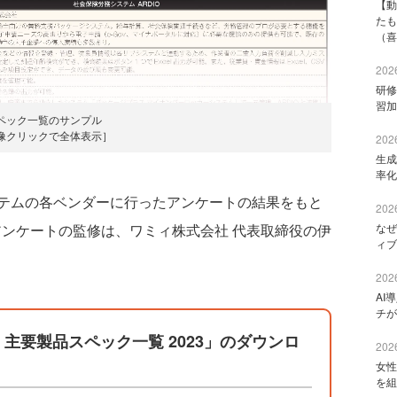
【動
たも
（喜
2026
研修
習加
ペック一覧のサンプル
像クリックで全体表示］
2026
生成
率化
テムの各ベンダーに行ったアンケートの結果をもと
2026
。アンケートの監修は、ワミィ株式会社 代表取締役の伊
なぜ
ィブ
2026
AI
チが
主要製品スペック一覧 2023」のダウンロ
2026
女性
を組