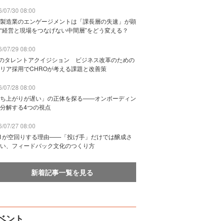
/07/30 08:00
製造業のエンゲージメントは「課長層の失速」が顕
“経営と現場をつなげない中間層”をどう変える？
/07/29 08:00
Bのタレントアクイジション ビジネス改革のための
リア採用でCHROが考える課題と改善策
/07/28 08:00
ち上がりが遅い」の正体を探る——オンボーディン
分解する4つの視点
/07/27 08:00
n1が空回りする理由——「投げ手」だけでは醸成さ
い、フィードバック文化のつくり方
新着記事一覧を見る
ベント