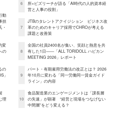
6
所×ビズリーチが語る「AI時代の人的資本経
営と人事の役割」
行動
事担
JTBのタレントアクイジション ビジネス改
氏・
7
革のためのキャリア採用でCHROが考える
課題と改善策
的変
全国の社員2400名が集い、笑顔と熱意を共
への
8
有した1日――「ALL TORIDOLL ハピカン
MEETING 2026」レポート
るの
パート・有期雇用労働法の改正とは？ 2026
OS」
9
年10月に変わる「同一労働同一賃金ガイド
ライン」の内容
外製
食品製造業のエンゲージメントは「課長層
む理
10
の失速」が顕著 “経営と現場をつなげない
中間層”をどう変える？