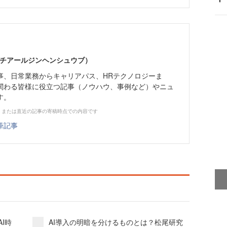
エイチアールジンヘンシュウブ）
事、日常業務からキャリアパス、HRテクノロジーま
関わる皆様に役立つ記事（ノウハウ、事例など）やニュ
す。
、または直近の記事の寄稿時点での内容です
筆記事
I時
AI導入の明暗を分けるものとは？松尾研究