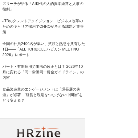
ズリーチが語る「AI時代の人的資本経営と人事の
役割」
JTBのタレントアクイジション ビジネス改革の
ためのキャリア採用でCHROが考える課題と改善
策
全国の社員2400名が集い、笑顔と熱意を共有した
1日――「ALL TORIDOLL ハピカン MEETING
2026」レポート
パート・有期雇用労働法の改正とは？ 2026年10
月に変わる「同一労働同一賃金ガイドライン」の
内容
食品製造業のエンゲージメントは「課長層の失
速」が顕著 “経営と現場をつなげない中間層”を
どう変える？