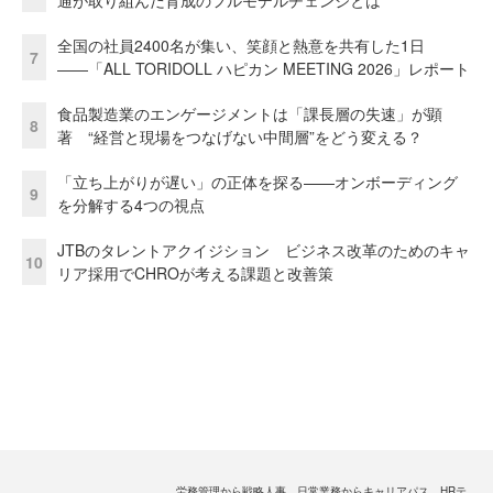
通が取り組んだ育成のフルモデルチェンジとは
全国の社員2400名が集い、笑顔と熱意を共有した1日
7
――「ALL TORIDOLL ハピカン MEETING 2026」レポート
食品製造業のエンゲージメントは「課長層の失速」が顕
8
著 “経営と現場をつなげない中間層”をどう変える？
「立ち上がりが遅い」の正体を探る——オンボーディング
9
を分解する4つの視点
JTBのタレントアクイジション ビジネス改革のためのキャ
10
リア採用でCHROが考える課題と改善策
労務管理から戦略人事、日常業務からキャリアパス、HRテ