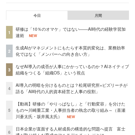
今日
月間
研修は「10％のオマケ」ではない——AI時代の経験学習加
1
速術
NEW
生成AIがマネジメントにもたらす本質的変化は、業務効率
2
化ではなく「メンバーへの向き合い方」
なぜAI導入の成否が人事にかかっているのか？AIネイティブ
3
組織をつくる「組織OS」という視点
AI導入の明暗を分けるものとは？松尾研究所×ビズリーチが
4
語る「AI時代の人的資本経営と人事の役割」
【動画】研修の「やりっぱなし」と「行動変容」を分けた
5
もの〜川崎重工業・人事担当者の執念の取り組み～（喜瀬
川蒼太氏・坂井風太氏）
NEW
日本企業が直面する人材成長の構造的な問題へ提言 富士
6