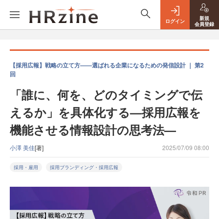
新規
ログイン
会員登録
【採用広報】戦略の立て方——選ばれる企業になるための発信設計 ｜ 第2
回
「誰に、何を、どのタイミングで伝
えるか」を具体化する—採用広報を
機能させる情報設計の思考法—
小澤 美佳
[著]
2025/07/09 08:00
採用・雇用
採用ブランディング・採用広報