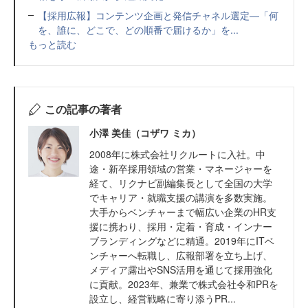
【採用広報】コンテンツ企画と発信チャネル選定—「何
を、誰に、どこで、どの順番で届けるか」を...
もっと読む
この記事の著者
小澤 美佳（コザワ ミカ）
2008年に株式会社リクルートに入社。中
途・新卒採用領域の営業・マネージャーを
経て、リクナビ副編集長として全国の大学
でキャリア・就職支援の講演を多数実施。
大手からベンチャーまで幅広い企業のHR支
援に携わり、採用・定着・育成・インナー
ブランディングなどに精通。2019年にITベ
ンチャーへ転職し、広報部署を立ち上げ、
メディア露出やSNS活用を通じて採用強化
に貢献。2023年、兼業で株式会社令和PRを
設立し、経営戦略に寄り添うPR...