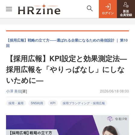
新規
ログイン
会員登録
【採用広報】戦略の立て方——選ばれる企業になるための発信設計 ｜ 第10
回
【採用広報】KPI設定と効果測定法—
採用広報を「やりっぱなし」にしな
いために—
小澤 美佳
[著]
2026/06/18 08:00
採用・雇用
SNS利用
KPI
採用ブランディング・採用広報