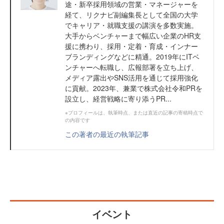
途・新卒採用領域の営業・マネージャーを
経て、リクナビ副編集長として全国の大学
でキャリア・就職支援の講演を多数実施。
大手からベンチャーまで幅広い企業のHR支
援に携わり、採用・定着・育成・インナー
ブランディングなどに精通。2019年にITベ
ンチャーへ転職し、広報部署を立ち上げ、
メディア露出やSNS活用を通じて採用強化
に貢献。2023年、兼業で株式会社令和PRを
設立し、経営戦略に寄り添うPR...
※プロフィールは、執筆時点、または直近の記事の寄稿時点で
の内容です
この著者の最近の執筆記事
イベント