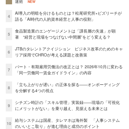
速術
NEW
AI導入の明暗を分けるものとは？松尾研究所×ビズリーチが
4
語る「AI時代の人的資本経営と人事の役割」
食品製造業のエンゲージメントは「課長層の失速」が顕
5
著 “経営と現場をつなげない中間層”をどう変える？
JTBのタレントアクイジション ビジネス改革のためのキャ
6
リア採用でCHROが考える課題と改善策
パート・有期雇用労働法の改正とは？ 2026年10月に変わる
7
「同一労働同一賃金ガイドライン」の内容
「立ち上がりが遅い」の正体を探る——オンボーディング
8
を分解する4つの視点
シチズン時計の「スキル管理」実装録——現場の「可視化
9
にメリットがない」を乗り越え、見据える未来とは
給与システムは国産、タレマネは海外製 「人事システム
10
のいいとこ取り」が進む理由と成功のポイント