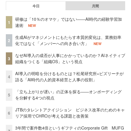
今日
月間
研修は「10％のオマケ」ではない——AI時代の経験学習加
1
速術
NEW
生成AIがマネジメントにもたらす本質的変化は、業務効率
2
化ではなく「メンバーへの向き合い方」
NEW
なぜAI導入の成否が人事にかかっているのか？AIネイティブ
3
組織をつくる「組織OS」という視点
AI導入の明暗を分けるものとは？松尾研究所×ビズリーチが
4
語る「AI時代の人的資本経営と人事の役割」
「立ち上がりが遅い」の正体を探る——オンボーディング
5
を分解する4つの視点
JTBのタレントアクイジション ビジネス改革のためのキャ
6
リア採用でCHROが考える課題と改善策
3年間で案件数4倍というギフティのCorporate Gift MUFG
7