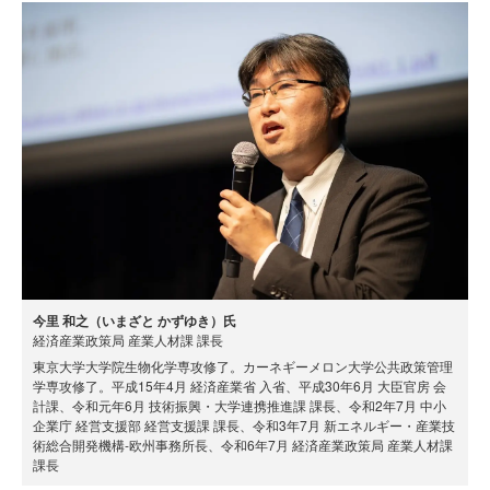
今里 和之（いまざと かずゆき）氏
経済産業政策局 産業人材課 課長
東京大学大学院生物化学専攻修了。カーネギーメロン大学公共政策管理
学専攻修了。平成15年4月 経済産業省 入省、平成30年6月 大臣官房 会
計課、令和元年6月 技術振興・大学連携推進課 課長、令和2年7月 中小
企業庁 経営支援部 経営支援課 課長、令和3年7月 新エネルギー・産業技
術総合開発機構-欧州事務所長、令和6年7月 経済産業政策局 産業人材課
課長