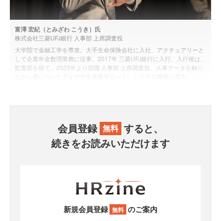
富澤 宏紀（とみざわ こうき）氏
株式会社三菱UFJ銀行 人事部 上席調査役
大学院で金融工学を専攻。大手生命保険会社に入社、アクチュアリーと
して企業年金数理業務に従事。2017年 三菱UFJ銀行に入行。入行後は、
監査部を経て、2023年より現職 人事部 上席調査役。人事データを触り
ながら思いついたアイデアを実装するべく、システム開発に尽力。
会員登録
すると、
無料
続きをお読みいただけます
新規会員登録
のご案内
無料