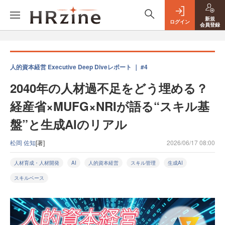
新規
ログイン
会員登録
人的資本経営 Executive Deep Diveレポート ｜ #4
2040年の人材過不足をどう埋める？
経産省×MUFG×NRIが語る“スキル基
盤”と生成AIのリアル
松岡 佐知
[著]
2026/06/17 08:00
人材育成・人材開発
AI
人的資本経営
スキル管理
生成AI
スキルベース