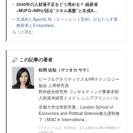
2040年の人材過不足をどう埋める？ 経産省
×MUFG×NRIが語る“スキル基盤”と生成A...
生成AIとAgentic AI（エージェント型AI）がもたらす業
務変革とEmbedded...
もっと読む
この記事の著者
松岡 佐知（マツオカ サチ）
ピープルアナリティクス＆HRテクノロジー
協会 上席研究員
野村総合研究所 コンサルティング事業本部
人的資本経営ドメイン シニアプリンシパル
京都大学法学部卒業、London School of
Economics and Political Science修士課程修
了（MSC in Internationa...
※プロフィールは、執筆時点、または直近の記事の寄稿時点で
の内容です