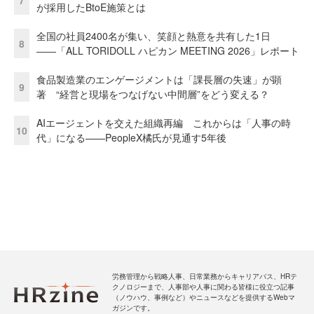
が採用したBtoE施策とは
全国の社員2400名が集い、笑顔と熱意を共有した1日
8
――「ALL TORIDOLL ハピカン MEETING 2026」レポート
食品製造業のエンゲージメントは「課長層の失速」が顕
9
著 “経営と現場をつなげない中間層”をどう変える？
AIエージェントを交えた組織再編 これからは「人事の時
10
代」になる——PeopleX橘氏が見通す5年後
労務管理から戦略人事、日常業務からキャリアパス、HRテ
クノロジーまで、人事部や人事に関わる皆様に役立つ記事
（ノウハウ、事例など）やニュースなどを提供するWebマ
ガジンです。