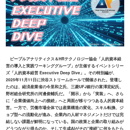
ピープルアナリティクス＆HRテクノロジー協会「人的資本経
営の導入と実践ワーキンググループ」が主催するイベントシリー
ズ「人的資本経営 Executive Deep Dive」。その特別編が、
2025年11月11日に渋谷ストリームホールで開催された。登壇し
たのは、経済産業省の今里和之氏、三菱UFJ銀行の富澤宏紀氏、
野村総合研究所の河邊俊輔氏だ。「開示」から「実装」へ、さら
に「企業価値向上への接続」へと局面が移りつつある人的資本経
営。一方で、労働市場全体では産業構造の変化、スキル転換、ジ
ョブ型への流動化が進み、企業内の人材マネジメントだけでは完
結しない課題が鮮明になっている。国の政策と企業の取り組みが
どうつながり得るのか、そして生成AIがその“接続”に何をもたら