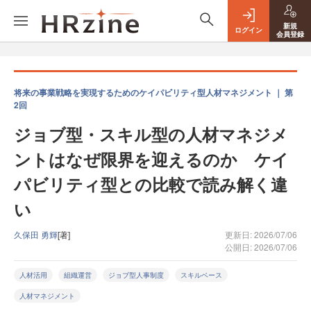
新規
ログイン
会員登録
将来の事業戦略を実現するためのケイパビリティ型人材マネジメント ｜ 第
2回
ジョブ型・スキル型の人材マネジメ
ントはなぜ限界を迎えるのか ケイ
パビリティ型との比較で読み解く違
い
久保田 勇輝
[著]
更新日: 2026/07/06
公開日: 2026/07/06
人材活用
組織運営
ジョブ型人事制度
スキルベース
人材マネジメント