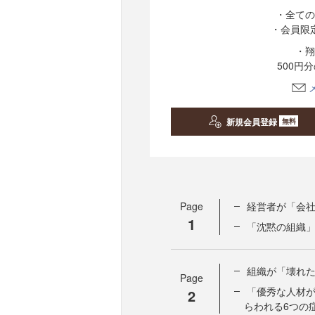
・全ての
・会員限
・翔
500円
新規会員登録
無料
Page
経営者が「会
1
「沈黙の組織
組織が「壊れ
Page
「優秀な人材
2
らわれる6つの