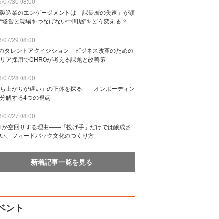
/07/30 08:00
製造業のエンゲージメントは「課長層の失速」が顕
“経営と現場をつなげない中間層”をどう変える？
/07/29 08:00
Bのタレントアクイジション ビジネス改革のための
リア採用でCHROが考える課題と改善策
/07/28 08:00
ち上がりが遅い」の正体を探る——オンボーディン
分解する4つの視点
/07/27 08:00
n1が空回りする理由——「投げ手」だけでは醸成さ
い、フィードバック文化のつくり方
新着記事一覧を見る
ベント