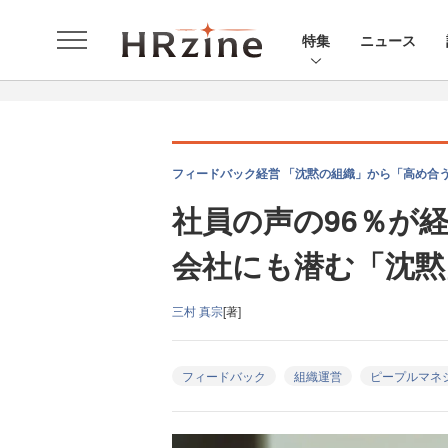
特集
ニュース
フィードバック経営 「沈黙の組織」から「高め合う
社員の声の96％が
会社にも潜む「沈黙
三村 真宗
[著]
フィードバック
組織運営
ピープルマネ