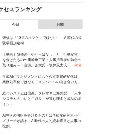
クセスランキング
今日
月間
研修は「10％のオマケ」ではない——AI時代の経
験学習加速術
【動画】研修の「やりっぱなし」と「行動変容」
を分けたもの〜川崎重工業・人事担当者の執念の
取り組み～（喜瀬川蒼太氏・坂井風太氏）
NEW
生成AIがマネジメントにもたらす本質的変化は、
業務効率化ではなく「メンバーへの向き合い方」
給与システムは国産、タレマネは海外製 「人事
システムのいいとこ取り」が進む理由と成功のポ
イント
AI導入の明暗を分けるものとは？松尾研究所×ビ
ズリーチが語る「AI時代の人的資本経営と人事の
役割」