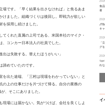
2026
食品
立場です。「早く結果を出さなければ」と焦るあま
著 
かけました。組織づくりは後回し。即戦力が欲しい
2026
材を採用し続けました。
JT
キャ
してくれた直属の上司である、米国本社のマイク・
2026
は、コンカー日本法人の社員でした。
「立
グを
進出は失敗する。替えたほうがいい」
2026
1o
は諦めていたのです。
れな
室を出た途端、「三村は現場をわかっていない」と
机の上の仕事だけを片づけて帰る。自分の業務の
織が、そこにありました。
イ
も現場には届かない。気がつけば、会社を良くしよ