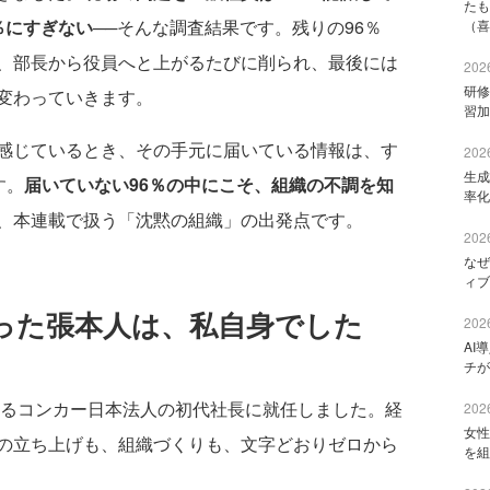
たも
％にすぎない
──そんな調査結果です。残りの96％
（喜
、部長から役員へと上がるたびに削られ、最後には
2026
研修
変わっていきます。
習加
感じているとき、その手元に届いている情報は、す
2026
生成
す。
届いていない96％の中にこそ、組織の不調を知
率化
、本連載で扱う「沈黙の組織」の出発点です。
2026
なぜ
ィブ
った張本人は、私自身でした
2026
AI
チが
であるコンカー日本法人の初代社長に就任しました。経
2026
女性
の立ち上げも、組織づくりも、文字どおりゼロから
を組