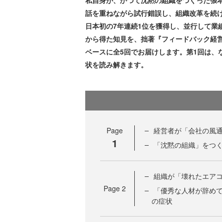
私自身が、かつて沈黙の組織をつくった張
話を重ねながら試行錯誤し、組織改革を続
日本初の7年連続1位を獲得し、並行して業
から得た知見を、拙著『フィードバック経営
ベースに全5回でお届けします。第1回は、
状を読み解きます。
Page
経営者が「会社の風
1
「沈黙の組織」をつ
組織が「壊れたエア
Page
2
「優秀な人材が辞め
の症状