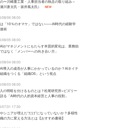
の〜川崎重工業・人事担当者の執念の取り組み～
瀬川蒼太氏・坂井風太氏）
NEW
/08/06 08:00
は「10％のオマケ」ではない——AI時代の経験学
速術
/08/05 08:00
AIがマネジメントにもたらす本質的変化は、業務効
ではなく「メンバーへの向き合い方」
/08/04 08:00
AI導入の成否が人事にかかっているのか？AIネイテ
組織をつくる「組織OS」という視点
/08/03 08:00
導入の明暗を分けるものとは？松尾研究所×ビズリー
語る「AI時代の人的資本経営と人事の役割」
/07/31 17:30
やシニアが増えた“だけ”になっていないか？多様性
織の力に変える方法とは【おすすめ書籍】