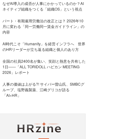
なぜAI導入の成否が人事にかかっているのか？AI
ネイティブ組織をつくる「組織OS」という視点
パート・有期雇用労働法の改正とは？ 2026年10
月に変わる「同一労働同一賃金ガイドライン」の
内容
AI時代こそ「Humanity」を経営インフラへ 世界
のHRリーダーが立ち返る組織と個人のあり方
全国の社員2400名が集い、笑顔と熱意を共有した
1日――「ALL TORIDOLL ハピカン MEETING
2026」レポート
人事の価値は上がる?! サイバー曽山氏、SMBCグ
ループ、塩野義製薬、江崎グリコが語る
「AI×HR」