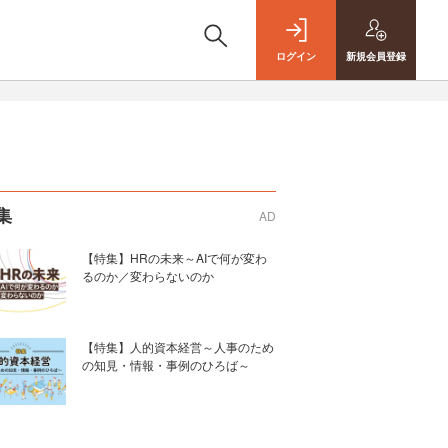
ログイン
新規
会員登録
集
AD
【特集】HRの未来～AIで何が変わ
るのか／変わらないのか
【特集】人的資本経営～人事のため
の知見・情報・事例のひろば～