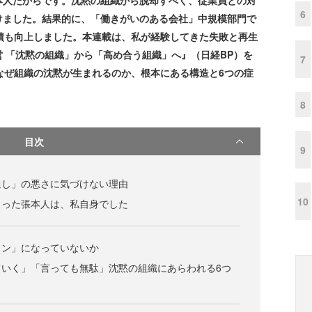
本人だからです。沈黙の組織から脱却すべく、従業員との対
6
けました。結果的に、「働きがいのある会社」中規模部門で
績も向上しました。本連載は、私が経験してきた失敗と再生
 「沈黙の組織」から「高め合う組織」へ』（日経BP）を
7
なぜ組織の沈黙が生まれるのか、根本にある構造と6つの症
8
目次
9
通し」の悪さに気づけない理由
10
くった張本人は、私自身でした
コン」になっていないか
ていく」「言っても無駄」沈黙の組織にあらわれる6つ