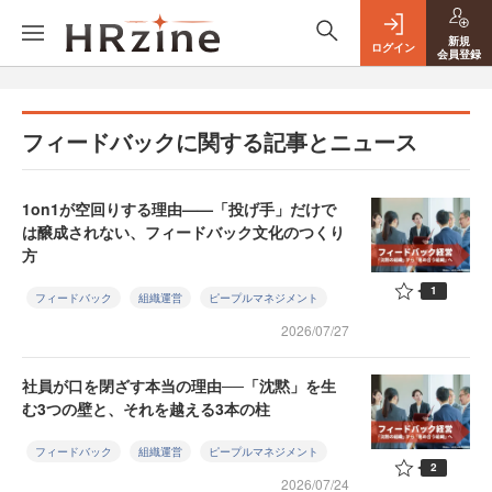
新規
ログイン
会員登録
フィードバックに関する記事とニュース
1on1が空回りする理由——「投げ手」だけで
は醸成されない、フィードバック文化のつくり
方
1
フィードバック
組織運営
ピープルマネジメント
2026/07/27
社員が口を閉ざす本当の理由──「沈黙」を生
む3つの壁と、それを越える3本の柱
フィードバック
組織運営
ピープルマネジメント
2
2026/07/24