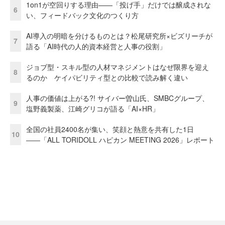
1on1が空回りする理由——「投げ手」だけでは醸成されな
6
い、フィードバック文化のつくり方
AI導入の明暗を分けるものとは？松尾研究所×ビズリーチが
7
語る「AI時代の人的資本経営と人事の役割」
ジョブ型・スキル型の人材マネジメントはなぜ限界を迎え
8
るのか ケイパビリティ型との比較で読み解く違い
人事の価値は上がる?! サイバー曽山氏、SMBCグループ、
9
塩野義製薬、江崎グリコが語る「AI×HR」
全国の社員2400名が集い、笑顔と熱意を共有した1日
10
――「ALL TORIDOLL ハピカン MEETING 2026」レポート