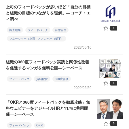
上司のフィードバックが多いほど「自分の目標
と組織の目標のつながりを理解」―コーチ・エ
ィ調べ
0
調査結果
フィードバック
目標管理
マネージャー（上司）とメンバー（部下）
2023/05/10
組織の360度フィードバック実践と関係性改善
を促進するマンガを無料公開―シーベース
フィードバック
資料配付
360度評価
0
2022/03/30
「OKRと360度フィードバックを徹底攻略」無
料ウェビナーをアジャイルHRと11/4に共同開
催―シーベース
0
フィードバック
OKR