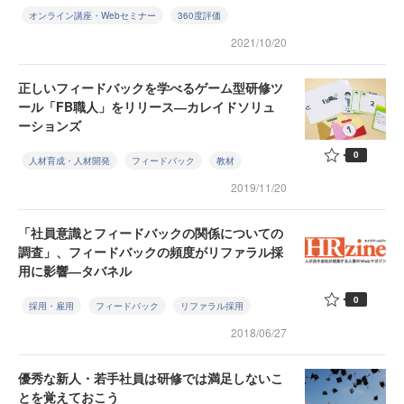
オンライン講座・Webセミナー
360度評価
2021/10/20
正しいフィードバックを学べるゲーム型研修ツ
ール「FB職人」をリリース―カレイドソリュ
ーションズ
0
人材育成・人材開発
フィードバック
教材
2019/11/20
「社員意識とフィードバックの関係についての
調査」、フィードバックの頻度がリファラル採
用に影響―タバネル
0
採用・雇用
フィードバック
リファラル採用
2018/06/27
優秀な新人・若手社員は研修では満足しないこ
とを覚えておこう