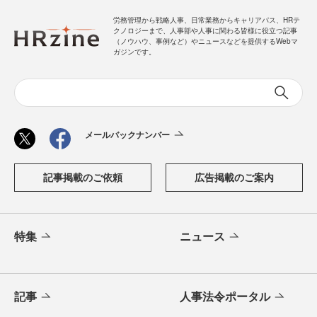
労務管理から戦略人事、日常業務からキャリアパス、HRテ
クノロジーまで、人事部や人事に関わる皆様に役立つ記事
（ノウハウ、事例など）やニュースなどを提供するWebマ
ガジンです。
メールバックナンバー
記事掲載のご依頼
広告掲載のご案内
特集
ニュース
記事
人事法令ポータル