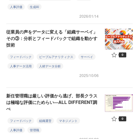
人事評価
生成AI
2026/01/14
従業員の声をデータに変える「組織サーベイ」
その③：分析とフィードバックで組織を動かす
技術
0
フィードバック
ピープルアナリティクス
サーベイ
人事データ活用
人材データ分析
2025/10/06
新任管理職は厳しい評価から逃げ、部長クラス
は極端な評価にためらい—ALL DIFFERENT調
べ
0
フィードバック
組織運営
マネジメント
人事評価
管理職