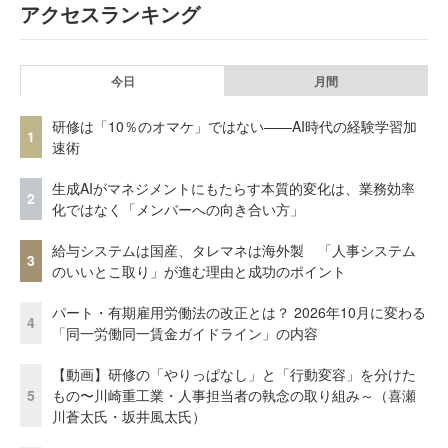
アクセスランキング
今日
月間
研修は「10％のオマケ」ではない——AI時代の経験学習加
1
速術
生成AIがマネジメントにもたらす本質的変化は、業務効率
2
化ではなく「メンバーへの向き合い方」
給与システムは国産、タレマネは海外製 「人事システム
3
のいいとこ取り」が進む理由と成功のポイント
パート・有期雇用労働法の改正とは？ 2026年10月に変わる
4
「同一労働同一賃金ガイドライン」の内容
【動画】研修の「やりっぱなし」と「行動変容」を分けた
5
もの〜川崎重工業・人事担当者の執念の取り組み～（喜瀬
川蒼太氏・坂井風太氏）