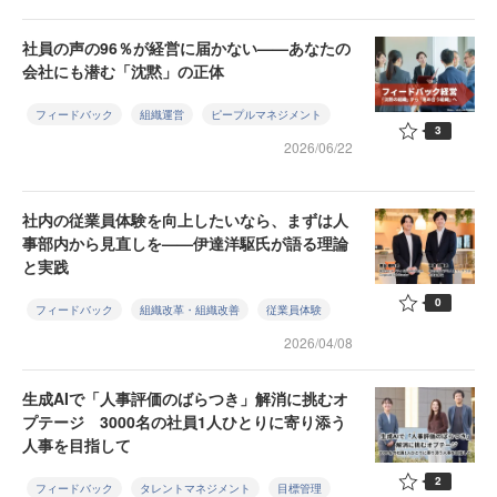
社員の声の96％が経営に届かない——あなたの
会社にも潜む「沈黙」の正体
フィードバック
組織運営
ピープルマネジメント
3
2026/06/22
社内の従業員体験を向上したいなら、まずは人
事部内から見直しを——伊達洋駆氏が語る理論
と実践
0
フィードバック
組織改革・組織改善
従業員体験
2026/04/08
生成AIで「人事評価のばらつき」解消に挑むオ
プテージ 3000名の社員1人ひとりに寄り添う
人事を目指して
2
フィードバック
タレントマネジメント
目標管理