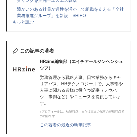
タリングを実施—エスエス製薬
障がいのある社員が適性を活かして組織を支える「全社
業務推進グループ」を新設—SHIRO
もっと読む
この記事の著者
HRzine編集部（エイチアールジンヘンシュ
ウブ）
労務管理から戦略人事、日常業務からキャ
リアパス、HRテクノロジーまで、人事部や
人事に関わる皆様に役立つ記事（ノウハ
ウ、事例など）やニュースを提供していま
す。
※プロフィールは、執筆時点、または直近の記事の寄稿時点で
の内容です
この著者の最近の執筆記事