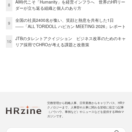
AI時代こそ「Humanity」を経営インフラへ 世界のHRリー
8
ダーが立ち返る組織と個人のあり方
全国の社員2400名が集い、笑顔と熱意を共有した1日
9
――「ALL TORIDOLL ハピカン MEETING 2026」レポート
JTBのタレントアクイジション ビジネス改革のためのキャ
10
リア採用でCHROが考える課題と改善策
労務管理から戦略人事、日常業務からキャリアパス、HRテ
クノロジーまで、人事部や人事に関わる皆様に役立つ記事
（ノウハウ、事例など）やニュースなどを提供するWebマ
ガジンです。