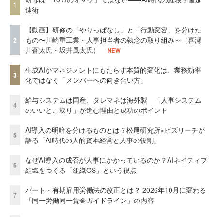
1
速術
【動画】研修の「やりっぱなし」と「行動変容」を分けた
2
もの〜川崎重工業・人事担当者の執念の取り組み～（喜瀬
川蒼太氏・坂井風太氏）
NEW
生成AIがマネジメントにもたらす本質的変化は、業務効率
3
化ではなく「メンバーへの向き合い方」
給与システムは国産、タレマネは海外製 「人事システム
4
のいいとこ取り」が進む理由と成功のポイント
AI導入の明暗を分けるものとは？松尾研究所×ビズリーチが
5
語る「AI時代の人的資本経営と人事の役割」
なぜAI導入の成否が人事にかかっているのか？AIネイティブ
6
組織をつくる「組織OS」という視点
パート・有期雇用労働法の改正とは？ 2026年10月に変わる
7
「同一労働同一賃金ガイドライン」の内容