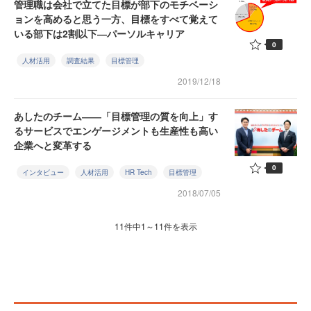
管理職は会社で立てた目標が部下のモチベーシ
ョンを高めると思う一方、目標をすべて覚えて
いる部下は2割以下―パーソルキャリア
0
人材活用
調査結果
目標管理
2019/12/18
あしたのチーム――「目標管理の質を向上」す
るサービスでエンゲージメントも生産性も高い
企業へと変革する
0
インタビュー
人材活用
HR Tech
目標管理
2018/07/05
11件中1～11件を表示