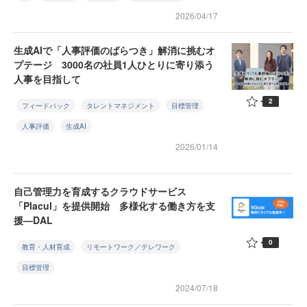
2026/04/17
生成AIで「人事評価のばらつき」解消に挑むオ
プテージ 3000名の社員1人ひとりに寄り添う
人事を目指して
2
フィードバック
タレントマネジメント
目標管理
人事評価
生成AI
2026/01/14
自己管理力を育成するクラウドサービス
「Placul」を提供開始 多様化する働き方を支
援—DAL
0
教育・人材育成
リモートワーク／テレワーク
目標管理
2024/07/18