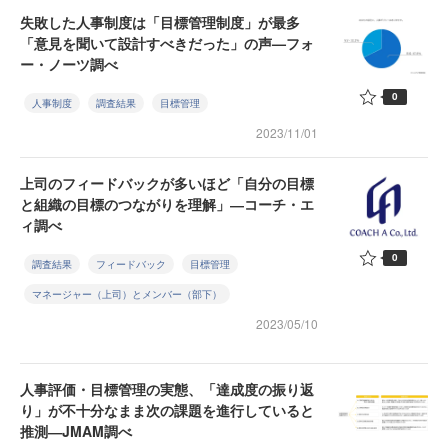
失敗した人事制度は「目標管理制度」が最多
「意見を聞いて設計すべきだった」の声—フォ
ー・ノーツ調べ
0
人事制度
調査結果
目標管理
2023/11/01
上司のフィードバックが多いほど「自分の目標
と組織の目標のつながりを理解」―コーチ・エ
ィ調べ
0
調査結果
フィードバック
目標管理
マネージャー（上司）とメンバー（部下）
2023/05/10
人事評価・目標管理の実態、「達成度の振り返
り」が不十分なまま次の課題を進行していると
推測―JMAM調べ