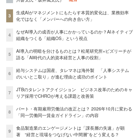
NEW
生成AIがマネジメントにもたらす本質的変化は、業務効率
3
化ではなく「メンバーへの向き合い方」
なぜAI導入の成否が人事にかかっているのか？AIネイティブ
4
組織をつくる「組織OS」という視点
AI導入の明暗を分けるものとは？松尾研究所×ビズリーチが
5
語る「AI時代の人的資本経営と人事の役割」
給与システムは国産、タレマネは海外製 「人事システム
6
のいいとこ取り」が進む理由と成功のポイント
JTBのタレントアクイジション ビジネス改革のためのキャ
7
リア採用でCHROが考える課題と改善策
パート・有期雇用労働法の改正とは？ 2026年10月に変わる
8
「同一労働同一賃金ガイドライン」の内容
食品製造業のエンゲージメントは「課長層の失速」が顕
9
著 “経営と現場をつなげない中間層”をどう変える？