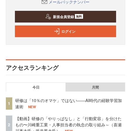
メールバックナンバー
新規会員登録
無料
ログイン
アクセスランキング
今日
月間
研修は「10％のオマケ」ではない——AI時代の経験学習加
1
速術
NEW
【動画】研修の「やりっぱなし」と「行動変容」を分けた
2
もの〜川崎重工業・人事担当者の執念の取り組み～（喜瀬
川蒼太氏・坂井風太氏）