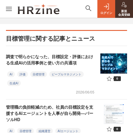
新規
ログイン
会員登録
目標管理に関する記事とニュース
調査で明らかになった、目標設定・評価におけ
る生成AIの活用事例と使い方の共通項
AI
評価
目標管理
ピープルマネジメント
0
生成AI
2026/06/05
管理職の負担軽減のため、社員の目標設定を支
援するAIエージェントを人事が自ら開発—パー
ソルHD
0
AI
目標管理
組織運営
AIエージェント