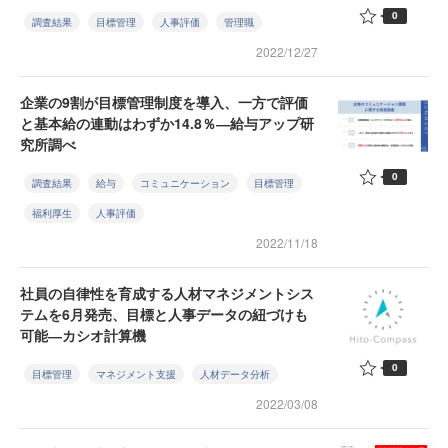
0
調査結果
目標管理
人事評価
管理職
2022/12/27
企業の9割が目標管理制度を導入、一方で評価
と基本給の連動はわずか14.8％―給与アップ研
究所調べ
0
調査結果
給与
コミュニケーション
目標管理
福利厚生
人事評価
2022/11/18
社員の自律性を育成する人材マネジメントシス
テムを6月発売、目標と人事データの紐づけも
可能―カシオ計算機
0
目標管理
マネジメント支援
人材データ分析
2022/03/08